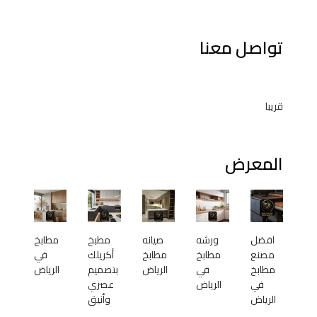
تواصل معنا
قريبا
المعرض
افضل
ورشه
صيانه
مطبخ
مطابخ
مصنع
مطابخ
مطابخ
أكريلك
في
مطابخ
في
الرياض
بتصميم
الرياض
في
الرياض
عصري
الرياض
وأنيق