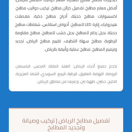
أفضل معلم مطابخ، تفصيل خزائن مطابخ، تركيب دواليب مطابخ،
اكسسوارات مطابخ حديثة، أدراج مطابخ ذكية، مفصلات
هيدروليك، إنارة LED للمطابخ، أحواض استانلس، شفاطات مطابخ
حديثة، بديل رخام للمطابخ، بديل خشب للمطابخ، مطابخ مقاومة
للرطوبة، مطابخ سهلة التنظيف، تقييم مطابخ الرياض، تجديد
وترميم المطابخ، مطابخ عملية وأنيقة بالرياض.
نخدم جميع أحياء الرياض: العليا، الملقا، النرجس، الياسمين،
الروضة، النهضة، العقيق، قرطبة، الربيع، السويدي، الشفا، العزيزية،
الخليج، حطين، ظهرة لبن، وغيرها من مناطق الرياض.
تفصيل مطابخ الرياض | تركيب وصيانة
وتجديد المطابخ