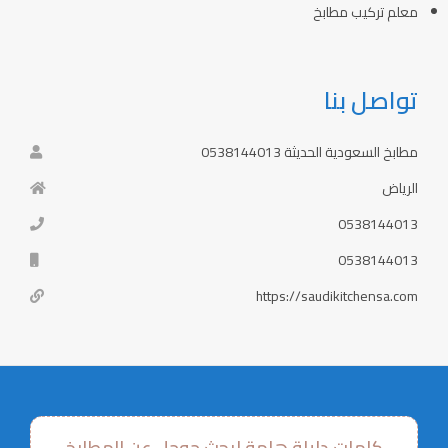
معلم تركيب مطابخ
تواصل بنا
مطابخ السعودية الحديثة 0538144013
الرياض
0538144013
0538144013
https://saudikitchensa.com
كلمات دليلة هامة لبحث جوجل عن المطابخ