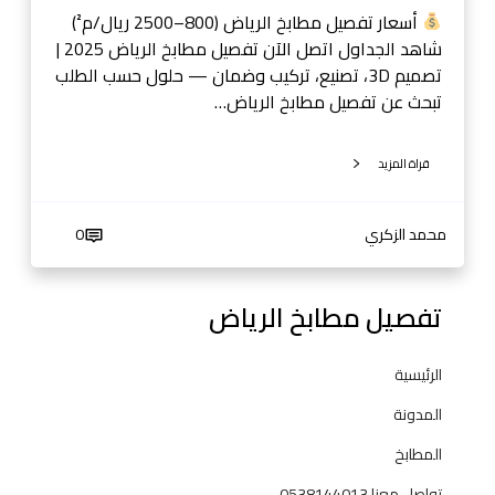
5
أسعار تفصيل مطابخ الرياض (800–2500 ريال/م²)
|
شاهد الجداول اتصل الآن تفصيل مطابخ الرياض 2025 |
ت
تصميم 3D، تصنيع، تركيب وضمان — حلول حسب الطلب
ص
تبحث عن تفصيل مطابخ الرياض…
م
ي
قراة المزيد
م
3
D
محمد الزكري
0
،
ت
ص
تفصيل مطابخ الرياض
ن
ي
الرئيسية
ع
،
المدونة
ت
المطابخ
ر
ك
تواصل معنا 0538144013