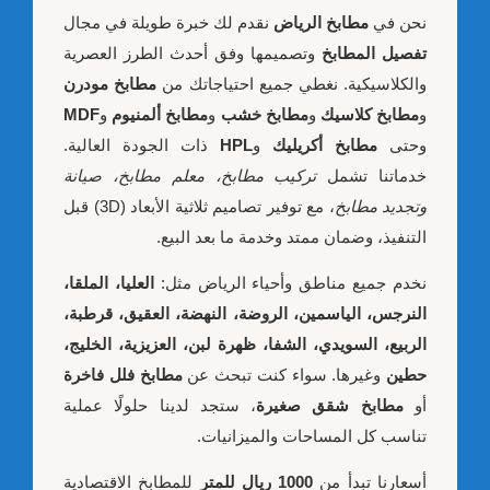
نحن في
مطابخ الرياض
نقدم لك خبرة طويلة في مجال
تفصيل المطابخ
وتصميمها وفق أحدث الطرز العصرية
والكلاسيكية. نغطي جميع احتياجاتك من
مطابخ مودرن
و
مطابخ كلاسيك
و
مطابخ خشب
و
مطابخ ألمنيوم
و
MDF
وحتى
مطابخ أكريليك
و
HPL
ذات الجودة العالية.
خدماتنا تشمل
تركيب مطابخ، معلم مطابخ، صيانة
وتجديد مطابخ
، مع توفير تصاميم ثلاثية الأبعاد (3D) قبل
التنفيذ، وضمان ممتد وخدمة ما بعد البيع.
نخدم جميع مناطق وأحياء الرياض مثل:
العليا، الملقا،
النرجس، الياسمين، الروضة، النهضة، العقيق، قرطبة،
الربيع، السويدي، الشفا، ظهرة لبن، العزيزية، الخليج،
حطين
وغيرها. سواء كنت تبحث عن
مطابخ فلل فاخرة
أو
مطابخ شقق صغيرة
، ستجد لدينا حلولًا عملية
تناسب كل المساحات والميزانيات.
أسعارنا تبدأ من
1000 ريال للمتر
للمطابخ الاقتصادية