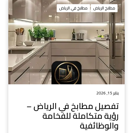
ت
ف
مطابخ الرياض
مطابخ في الرياض
ص
ي
ل
م
ط
ا
ب
خ
ف
ي
ا
ل
يناير 15, 2026
ر
تفصيل مطابخ في الرياض –
ي
رؤية متكاملة للفخامة
ا
ض
والوظائفية
–