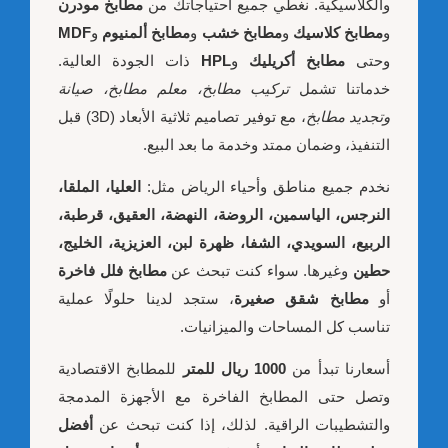
والكلاسيكية. نغطي جميع احتياجاتك من
مطابخ مودرن
و
مطابخ كلاسيك
و
مطابخ خشب
و
مطابخ ألمنيوم
و
MDF
وحتى
مطابخ أكريليك
و
HPL
ذات الجودة العالية.
خدماتنا تشمل
تركيب مطابخ، معلم مطابخ، صيانة
وتجديد مطابخ
، مع توفير تصاميم ثلاثية الأبعاد (3D) قبل
التنفيذ، وضمان ممتد وخدمة ما بعد البيع.
نخدم جميع مناطق وأحياء الرياض مثل:
العليا، الملقا،
النرجس، الياسمين، الروضة، النهضة، العقيق، قرطبة،
الربيع، السويدي، الشفا، ظهرة لبن، العزيزية، الخليج،
حطين
وغيرها. سواء كنت تبحث عن
مطابخ فلل فاخرة
أو
مطابخ شقق صغيرة
، ستجد لدينا حلولًا عملية
تناسب كل المساحات والميزانيات.
أسعارنا تبدأ من
1000 ريال للمتر
للمطابخ الاقتصادية
وتصل حتى المطابخ الفاخرة مع الأجهزة المدمجة
والتشطيبات الراقية. لذلك، إذا كنت تبحث عن
أفضل