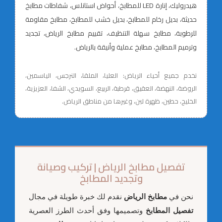
هيدروليك، إنارة LED للمطابخ، أحواض استانلس، شفاطات مطابخ
حديثة، بديل رخام للمطابخ، بديل خشب للمطابخ، مطابخ مقاومة
للرطوبة، مطابخ سهلة التنظيف، تقييم مطابخ الرياض، تجديد
وترميم المطابخ، مطابخ عملية وأنيقة بالرياض.
نخدم جميع أحياء الرياض: العليا، الملقا، النرجس، الياسمين،
الروضة، النهضة، العقيق، قرطبة، الربيع، السويدي، الشفا، العزيزية،
الخليج، حطين، ظهرة لبن، وغيرها من مناطق الرياض.
تفصيل مطابخ الرياض | تركيب وصيانة
وتجديد المطابخ
نحن في
مطابخ الرياض
نقدم لك خبرة طويلة في مجال
تفصيل المطابخ
وتصميمها وفق أحدث الطرز العصرية