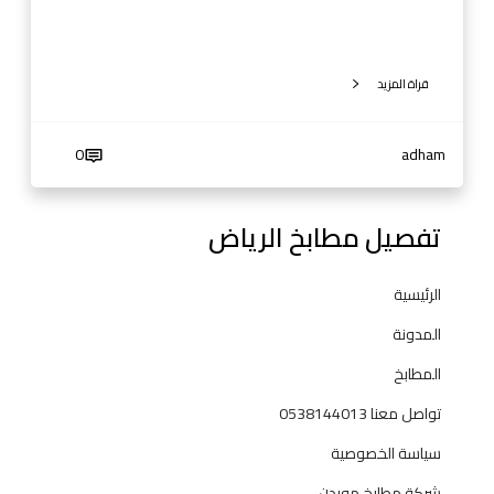
ر
ؤ
ي
قراة المزيد
ة
م
ت
0
adham
ك
ا
م
تفصيل مطابخ الرياض
ل
ة
الرئيسية
ل
ل
المدونة
ف
المطابخ
خ
ا
تواصل معنا 0538144013
م
سياسة الخصوصية
ة
و
شركة مطابخ موردن