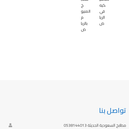
كيه
خ
في
المنيو
الريا
م
ض
بالريا
ض
تواصل بنا
مطابخ السعودية الحديثة 0538144013