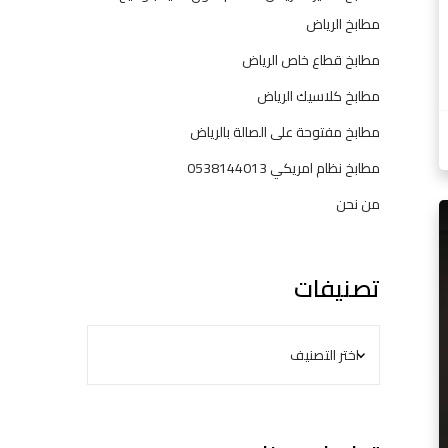
خ
مطابخ الرياض
ا
مطابخ قطاع خاص الرياض
ل
ر
مطابخ كلاسيك الرياض
ي
مطابخ مفتوحة على الصالة بالرياض
ا
ض
مطابخ نظام امريكي 0538144013
ا
من نحن
ل
ت
ح
ف
د
ص
ي
تصنيفات
ي
ث
ل
م
ط
ا
ب
خ