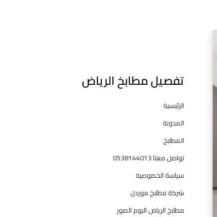
l
ا
ف
ض
ل
تفصيل مطابخ الرياض
ش
ر
ك
الرئيسية
ا
المدونة
ت
ا
المطابخ
ل
تواصل معنا 0538144013
م
ط
سياسة الخصوصية
ا
شركة مطابخ موردن
ب
خ
مطابخ الرياض البوم الصور