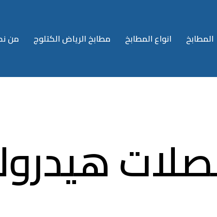
المطابخ
انواع المطابخ
مطابخ الرياض الكتلوج
من نح
لات هيدرول