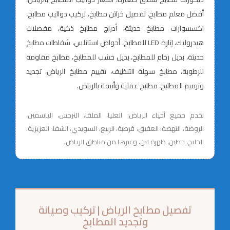
أفضل معلم مطابخ، تفصيل خزائن مطابخ، تركيب دواليب مطابخ،
اكسسوارات مطابخ حديثة، أدراج مطابخ ذكية، مفصلات
هيدروليك، إنارة LED للمطابخ، أحواض استانلس، شفاطات مطابخ
حديثة، بديل رخام للمطابخ، بديل خشب للمطابخ، مطابخ مقاومة
للرطوبة، مطابخ سهلة التنظيف، تقييم مطابخ الرياض، تجديد
وترميم المطابخ، مطابخ عملية وأنيقة بالرياض.
نخدم جميع أحياء الرياض: العليا، الملقا، النرجس، الياسمين،
الروضة، النهضة، العقيق، قرطبة، الربيع، السويدي، الشفا، العزيزية،
الخليج، حطين، ظهرة لبن، وغيرها من مناطق الرياض.
تفصيل مطابخ الرياض | تركيب وصيانة
وتجديد المطابخ