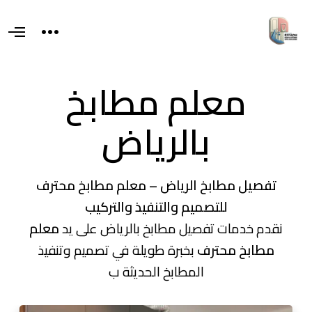
T
O
o
p
g
e
g
n
l
M
معلم مطابخ
e
e
s
n
i
u
d
بالرياض
e
a
r
e
a
تفصيل مطابخ الرياض – معلم مطابخ محترف
للتصميم والتنفيذ والتركيب
نقدم خدمات تفصيل مطابخ بالرياض على يد
معلم
مطابخ محترف
بخبرة طويلة في تصميم وتنفيذ
المطابخ الحديثة ب