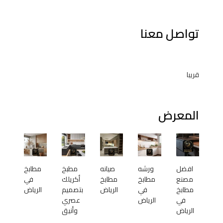
تواصل معنا
قريبا
المعرض
افضل
ورشه
صيانه
مطبخ
مطابخ
مصنع
مطابخ
مطابخ
أكريلك
في
مطابخ
في
الرياض
بتصميم
الرياض
في
الرياض
عصري
الرياض
وأنيق