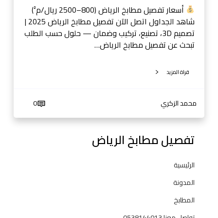
5
أسعار تفصيل مطابخ الرياض (800–2500 ريال/م²)
|
شاهد الجداول اتصل الآن تفصيل مطابخ الرياض 2025 |
ت
تصميم 3D، تصنيع، تركيب وضمان — حلول حسب الطلب
ص
تبحث عن تفصيل مطابخ الرياض…
م
ي
قراة المزيد
م
3
D
محمد الزكري
0
،
ت
ص
تفصيل مطابخ الرياض
ن
ي
الرئيسية
ع
،
المدونة
ت
المطابخ
ر
ك
تواصل معنا 0538144013