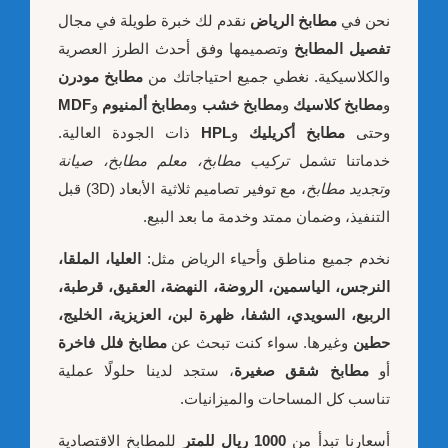
نحن في
مطابخ الرياض
نقدم لك خبرة طويلة في مجال
تفصيل المطابخ
وتصميمها وفق أحدث الطرز العصرية
والكلاسيكية. نغطي جميع احتياجاتك من
مطابخ مودرن
و
مطابخ كلاسيك
و
مطابخ خشب
و
مطابخ ألمنيوم
و
MDF
وحتى
مطابخ أكريليك
و
HPL
ذات الجودة العالية.
خدماتنا تشمل
تركيب مطابخ، معلم مطابخ، صيانة
وتجديد مطابخ
، مع توفير تصاميم ثلاثية الأبعاد (3D) قبل
التنفيذ، وضمان ممتد وخدمة ما بعد البيع.
نخدم جميع مناطق وأحياء الرياض مثل:
العليا، الملقا،
النرجس، الياسمين، الروضة، النهضة، العقيق، قرطبة،
الربيع، السويدي، الشفا، ظهرة لبن، العزيزية، الخليج،
حطين
وغيرها. سواء كنت تبحث عن
مطابخ فلل فاخرة
أو
مطابخ شقق صغيرة
، ستجد لدينا حلولًا عملية
تناسب كل المساحات والميزانيات.
أسعارنا تبدأ من
1000 ريال للمتر
للمطابخ الاقتصادية