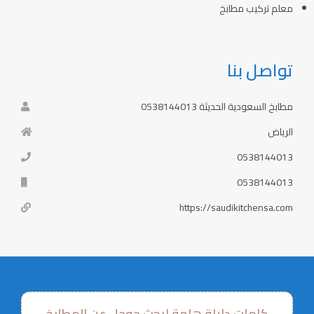
معلم تركيب مطابخ
تواصل بنا
مطابخ السعودية الحديثة 0538144013
الرياض
0538144013
0538144013
https://saudikitchensa.com
كلمات دليلة هامة لبحث جوجل عن المطابخ