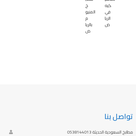
كيه
خ
في
المنيو
الريا
م
ض
بالريا
ض
تواصل بنا
مطابخ السعودية الحديثة 0538144013