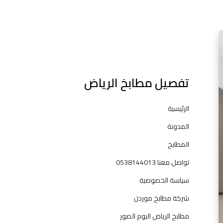
l
ا
ف
ض
ل
تفصيل مطابخ الرياض
ش
ر
ك
الرئيسية
ا
المدونة
ت
ا
المطابخ
ل
تواصل معنا 0538144013
م
ط
سياسة الخصوصية
ا
شركة مطابخ موردن
ب
خ
مطابخ الرياض البوم الصور