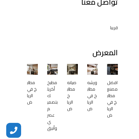
تواصل معنا
قريبا
المعرض
افضل
ورشه
صيانه
مطبخ
مطاب
مصنع
مطاب
مطاب
أكريل
خ في
مطاب
خ في
خ
ك
الريا
خ في
الريا
الريا
بتصمي
ض
الريا
ض
ض
م
ض
عصر
ي
وأنيق