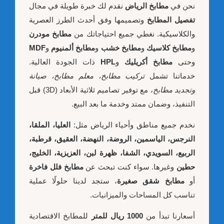
نحن في
مطابخ الرياض
نقدم لك خبرة طويلة في مجال
تفصيل المطابخ
وتصميمها وفق أحدث الطرز العصرية
والكلاسيكية. نغطي جميع احتياجاتك من
مطابخ مودرن
و
مطابخ كلاسيك
و
مطابخ خشب
و
مطابخ ألمنيوم
و
MDF
وحتى
مطابخ أكريليك
و
HPL
ذات الجودة العالية.
خدماتنا تشمل
تركيب مطابخ، معلم مطابخ، صيانة
وتجديد مطابخ
، مع توفير تصاميم ثلاثية الأبعاد (3D) قبل
التنفيذ، وضمان ممتد وخدمة ما بعد البيع.
نخدم جميع مناطق وأحياء الرياض مثل:
العليا، الملقا،
النرجس، الياسمين، الروضة، النهضة، العقيق، قرطبة،
الربيع، السويدي، الشفا، ظهرة لبن، العزيزية، الخليج،
حطين
وغيرها. سواء كنت تبحث عن
مطابخ فلل فاخرة
أو
مطابخ شقق صغيرة
، ستجد لدينا حلولًا عملية
تناسب كل المساحات والميزانيات.
أسعارنا تبدأ من
1000 ريال للمتر
للمطابخ الاقتصادية