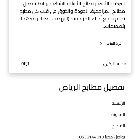
:
التركيب الأسعار نصائح الأسئلة الشائعة روابط تفصيل
ا
مطابخ المزاحمية: الجودة والذوق في قلب كل مطبخ
ل
نخدم جميع أحياء المزاحمية (النهضة، العليا، وغيرهما)
ج
بتصميمات…
و
د
قراة المزيد
ة
و
ا
محمد الزكري
0
ل
ذ
تفصيل مطابخ الرياض
و
ق
الرئيسية
المدونة
المطابخ
تواصل معنا 0538144013