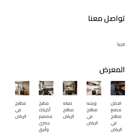
تواصل معنا
قريبا
المعرض
افضل
ورشه
صيانه
مطبخ
مطابخ
مصنع
مطابخ
مطابخ
أكريلك
في
مطابخ
في
الرياض
بتصميم
الرياض
في
الرياض
عصري
الرياض
وأنيق