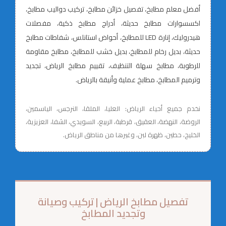
أفضل معلم مطابخ، تفصيل خزائن مطابخ، تركيب دواليب مطابخ،
اكسسوارات مطابخ حديثة، أدراج مطابخ ذكية، مفصلات
هيدروليك، إنارة LED للمطابخ، أحواض استانلس، شفاطات مطابخ
حديثة، بديل رخام للمطابخ، بديل خشب للمطابخ، مطابخ مقاومة
للرطوبة، مطابخ سهلة التنظيف، تقييم مطابخ الرياض، تجديد
وترميم المطابخ، مطابخ عملية وأنيقة بالرياض.
نخدم جميع أحياء الرياض: العليا، الملقا، النرجس، الياسمين،
الروضة، النهضة، العقيق، قرطبة، الربيع، السويدي، الشفا، العزيزية،
الخليج، حطين، ظهرة لبن، وغيرها من مناطق الرياض.
تفصيل مطابخ الرياض | تركيب وصيانة
وتجديد المطابخ