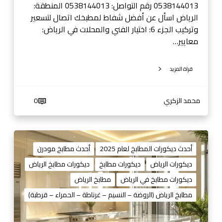
ص
0538144013 رقم التواصل: 0538144013 المنطقة:
ل
الرياض اسأل عن أفضل شفاط لمطبخك اتصال لتسعير
ا
وتركيب الجزء 6: اختيار الفني والمحلات في الرياض:
ل
معايير…
ا
ن
قراة المزيد
0
5
3
محمد الزكري
0
8
1
4
م
4
ط
أحدث ديكورات المطابخ لعام 2025
أحدث مطابخ مودرن
0
ا
ديكورات الرياض
ديكورات مطابخ
ديكورات مطابخ الرياض
1
ب
ديكورات مطابخ في الرياض
مطابخ الرياض
3
خ
ا
مطابخ الرياض (الروضة – النسيم – غرناطة – الحمراء – قرطبة)
ل
ر