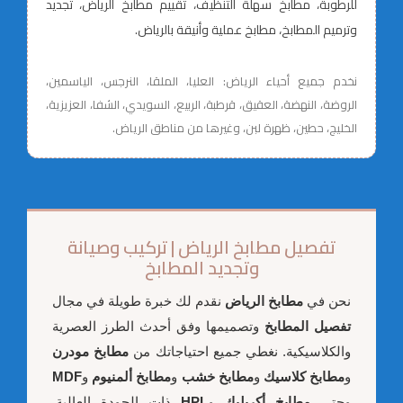
للرطوبة، مطابخ سهلة التنظيف، تقييم مطابخ الرياض، تجديد
وترميم المطابخ، مطابخ عملية وأنيقة بالرياض.
نخدم جميع أحياء الرياض: العليا، الملقا، النرجس، الياسمين،
الروضة، النهضة، العقيق، قرطبة، الربيع، السويدي، الشفا، العزيزية،
الخليج، حطين، ظهرة لبن، وغيرها من مناطق الرياض.
تفصيل مطابخ الرياض | تركيب وصيانة
وتجديد المطابخ
نحن في
مطابخ الرياض
نقدم لك خبرة طويلة في مجال
تفصيل المطابخ
وتصميمها وفق أحدث الطرز العصرية
والكلاسيكية. نغطي جميع احتياجاتك من
مطابخ مودرن
و
مطابخ كلاسيك
و
مطابخ خشب
و
مطابخ ألمنيوم
و
MDF
وحتى
مطابخ أكريليك
و
HPL
ذات الجودة العالية.