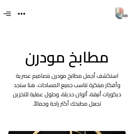
T
O
o
p
g
e
g
n
l
M
e
e
s
n
i
مطابخ مودرن
u
d
e
a
r
e
a
استكشف أجمل مطابخ مودرن بتصاميم عصرية
وأفكار مبتكرة تناسب جميع المساحات. هنا ستجد
ديكورات أنيقة، ألوان حديثة، وحلول عملية للتخزين
تجعل مطبخك أكثر راحة وجمالاً.