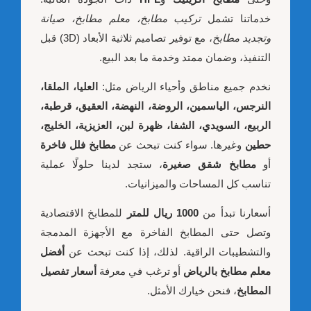
خدماتنا تشمل
تركيب مطابخ، معلم مطابخ، صيانة
وتجديد مطابخ
، مع توفير تصاميم ثلاثية الأبعاد (3D) قبل
التنفيذ، وضمان ممتد وخدمة ما بعد البيع.
نخدم جميع مناطق وأحياء الرياض مثل:
العليا، الملقا،
النرجس، الياسمين، الروضة، النهضة، العقيق، قرطبة،
الربيع، السويدي، الشفا، ظهرة لبن، العزيزية، الخليج،
حطين
وغيرها. سواء كنت تبحث عن
مطابخ فلل فاخرة
أو
مطابخ شقق صغيرة
، ستجد لدينا حلولًا عملية
تناسب كل المساحات والميزانيات.
أسعارنا تبدأ من
1000 ريال للمتر
للمطابخ الاقتصادية
وتصل حتى المطابخ الفاخرة مع الأجهزة المدمجة
والتشطيبات الراقية. لذلك، إذا كنت تبحث عن
أفضل
معلم مطابخ بالرياض
أو ترغب في معرفة
أسعار تفصيل
المطابخ
، فنحن خيارك الأمثل.