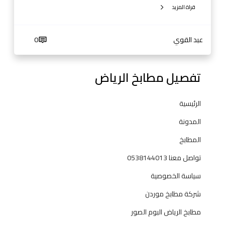
قراة المزيد
د
ي
ك
عبد القوي
0
و
ر
ا
تفصيل مطابخ الرياض
ت
ح
الرئيسية
د
ي
المدونة
ث
المطابخ
ة
ل
تواصل معنا 0538144013
ل
سياسة الخصوصية
م
ن
شركة مطابخ موردن
ا
مطابخ الرياض البوم الصور
ز