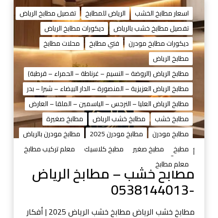
م
ط
اسعار مطابخ الخشب
الرياض للمطابخ
تفصيل مطابخ الرياض
ا
تفصيل مطابخ خشب بالرياض
ديكورات مطابخ الرياض
ب
ديكورات مطابخ مودرن
فني مطابخ
محلات مطابخ
خ
خ
مطابخ الرياض
ش
مطابخ الرياض (الروضة – النسيم – غرناطة – الحمراء – قرطبة)
ب
مطابخ الرياض العزيزية – المنصورة – الدار البيضاء – شبرا – بدر
–
مطابخ الرياض العليا – النرجس – الياسمين – الملقا – العارض
م
ط
مطابخ خشب
مطابخ خشب الرياض
مطابخ صغيرة
ا
مطابخ مودرن
مطابخ مودرن 2025
مطابخ مودرن بالرياض
ب
مطبخ
مطبخ صغير
مطبخ كلاسيك
معلم تركيب مطابخ
خ
أغسطس 29, 2025
ا
معلم مطابخ
مطابخ خشب – مطابخ الرياض
ل
-0538144013
ر
ي
ا
مطابخ خشب الرياض مطابخ خشب الرياض 2025 | أفكار