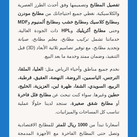
تفصيل المطابخ
وتصميمها وفق أحدث الطرز العصرية
والكلاسيكية. نغطي جميع احتياجاتك من
مطابخ مودرن
و
مطابخ كلاسيك
و
مطابخ خشب
و
مطابخ ألمنيوم
و
MDF
وحتى
مطابخ أكريليك
و
HPL
ذات الجودة العالية.
خدماتنا تشمل
تركيب مطابخ، معلم مطابخ، صيانة
وتجديد مطابخ
، مع توفير تصاميم ثلاثية الأبعاد (3D) قبل
التنفيذ، وضمان ممتد وخدمة ما بعد البيع.
نخدم جميع مناطق وأحياء الرياض مثل:
العليا، الملقا،
النرجس، الياسمين، الروضة، النهضة، العقيق، قرطبة،
الربيع، السويدي، الشفا، ظهرة لبن، العزيزية، الخليج،
حطين
وغيرها. سواء كنت تبحث عن
مطابخ فلل فاخرة
أو
مطابخ شقق صغيرة
، ستجد لدينا حلولًا عملية
تناسب كل المساحات والميزانيات.
أسعارنا تبدأ من
1000 ريال للمتر
للمطابخ الاقتصادية
وتصل حتى المطابخ الفاخرة مع الأجهزة المدمجة