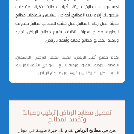
اكسسوارات مطابخ حديثة، أدراج مطابخ ذكية، مفصلات
هيدروليك، إنارة LED للمطابخ، أحواض استانلس، شفاطات مطابخ
حديثة، بديل رخام للمطابخ، بديل خشب للمطابخ، مطابخ مقاومة
للرطوبة، مطابخ سهلة التنظيف، تقييم مطابخ الرياض، تجديد
وترميم المطابخ، مطابخ عملية وأنيقة بالرياض.
نخدم جميع أحياء الرياض: العليا، الملقا، النرجس، الياسمين،
الروضة، النهضة، العقيق، قرطبة، الربيع، السويدي، الشفا، العزيزية،
الخليج، حطين، ظهرة لبن، وغيرها من مناطق الرياض.
تفصيل مطابخ الرياض | تركيب وصيانة
وتجديد المطابخ
نحن في
مطابخ الرياض
نقدم لك خبرة طويلة في مجال