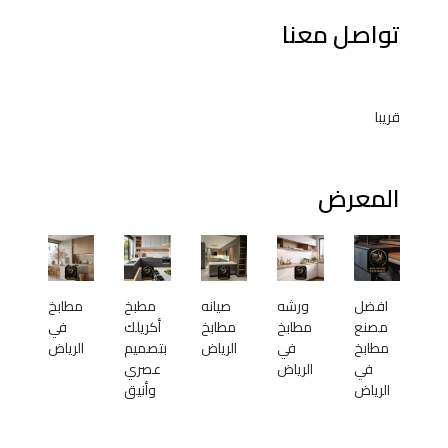
تواصل معنا
قريبا
المعرض
افضل
ورشه
صيانه
مطبخ
مطابخ
مصنع
مطابخ
مطابخ
أكريلك
في
مطابخ
في
الرياض
بتصميم
الرياض
في
الرياض
عصري
الرياض
وأنيق