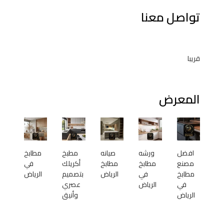
تواصل معنا
قريبا
المعرض
افضل
ورشه
صيانه
مطبخ
مطابخ
مصنع
مطابخ
مطابخ
أكريلك
في
مطابخ
في
الرياض
بتصميم
الرياض
في
الرياض
عصري
الرياض
وأنيق