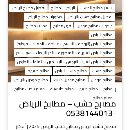
م
ط
اسعار مطابخ الخشب
الرياض للمطابخ
تفصيل مطابخ الرياض
ا
تفصيل مطابخ خشب بالرياض
ديكورات مطابخ الرياض
ب
ديكورات مطابخ مودرن
فني مطابخ
محلات مطابخ
خ
خ
مطابخ الرياض
ش
مطابخ الرياض (الروضة – النسيم – غرناطة – الحمراء – قرطبة)
ب
مطابخ الرياض العزيزية – المنصورة – الدار البيضاء – شبرا – بدر
–
مطابخ الرياض العليا – النرجس – الياسمين – الملقا – العارض
م
ط
مطابخ خشب
مطابخ خشب الرياض
مطابخ صغيرة
ا
مطابخ مودرن
مطابخ مودرن 2025
مطابخ مودرن بالرياض
ب
مطبخ
مطبخ صغير
مطبخ كلاسيك
معلم تركيب مطابخ
خ
أغسطس 29, 2025
ا
معلم مطابخ
مطابخ خشب – مطابخ الرياض
ل
-0538144013
ر
ي
ا
مطابخ خشب الرياض مطابخ خشب الرياض 2025 | أفكار