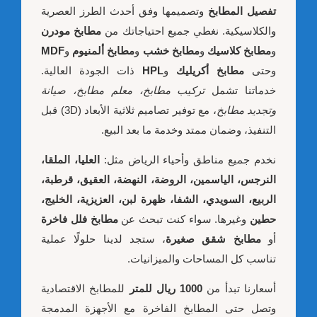
تفصيل المطابخ
وتصميمها وفق أحدث الطرز العصرية
والكلاسيكية. نغطي جميع احتياجاتك من
مطابخ مودرن
و
مطابخ كلاسيك
و
مطابخ خشب
و
مطابخ ألمنيوم
و
MDF
وحتى
مطابخ أكريليك
و
HPL
ذات الجودة العالية.
خدماتنا تشمل
تركيب مطابخ، معلم مطابخ، صيانة
وتجديد مطابخ
، مع توفير تصاميم ثلاثية الأبعاد (3D) قبل
التنفيذ، وضمان ممتد وخدمة ما بعد البيع.
نخدم جميع مناطق وأحياء الرياض مثل:
العليا، الملقا،
النرجس، الياسمين، الروضة، النهضة، العقيق، قرطبة،
الربيع، السويدي، الشفا، ظهرة لبن، العزيزية، الخليج،
حطين
وغيرها. سواء كنت تبحث عن
مطابخ فلل فاخرة
أو
مطابخ شقق صغيرة
، ستجد لدينا حلولًا عملية
تناسب كل المساحات والميزانيات.
أسعارنا تبدأ من
1000 ريال للمتر
للمطابخ الاقتصادية
وتصل حتى المطابخ الفاخرة مع الأجهزة المدمجة