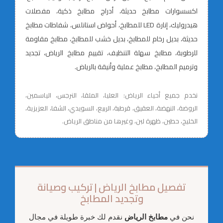
اكسسوارات مطابخ حديثة، أدراج مطابخ ذكية، مفصلات
هيدروليك، إنارة LED للمطابخ، أحواض استانلس، شفاطات مطابخ
حديثة، بديل رخام للمطابخ، بديل خشب للمطابخ، مطابخ مقاومة
للرطوبة، مطابخ سهلة التنظيف، تقييم مطابخ الرياض، تجديد
وترميم المطابخ، مطابخ عملية وأنيقة بالرياض.
نخدم جميع أحياء الرياض: العليا، الملقا، النرجس، الياسمين،
الروضة، النهضة، العقيق، قرطبة، الربيع، السويدي، الشفا، العزيزية،
الخليج، حطين، ظهرة لبن، وغيرها من مناطق الرياض.
تفصيل مطابخ الرياض | تركيب وصيانة
وتجديد المطابخ
نحن في
مطابخ الرياض
نقدم لك خبرة طويلة في مجال