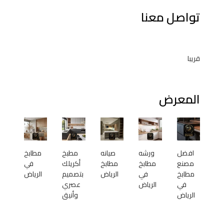
تواصل معنا
قريبا
المعرض
افضل
ورشه
صيانه
مطبخ
مطابخ
مصنع
مطابخ
مطابخ
أكريلك
في
مطابخ
في
الرياض
بتصميم
الرياض
في
الرياض
عصري
الرياض
وأنيق