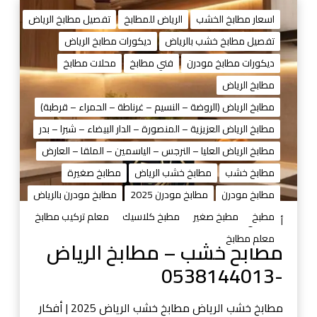
م
ط
اسعار مطابخ الخشب
الرياض للمطابخ
تفصيل مطابخ الرياض
ا
تفصيل مطابخ خشب بالرياض
ديكورات مطابخ الرياض
ب
ديكورات مطابخ مودرن
فني مطابخ
محلات مطابخ
خ
خ
مطابخ الرياض
ش
مطابخ الرياض (الروضة – النسيم – غرناطة – الحمراء – قرطبة)
ب
مطابخ الرياض العزيزية – المنصورة – الدار البيضاء – شبرا – بدر
–
مطابخ الرياض العليا – النرجس – الياسمين – الملقا – العارض
م
ط
مطابخ خشب
مطابخ خشب الرياض
مطابخ صغيرة
ا
مطابخ مودرن
مطابخ مودرن 2025
مطابخ مودرن بالرياض
ب
مطبخ
مطبخ صغير
مطبخ كلاسيك
معلم تركيب مطابخ
خ
أغسطس 29, 2025
ا
معلم مطابخ
مطابخ خشب – مطابخ الرياض
ل
-0538144013
ر
ي
ا
مطابخ خشب الرياض مطابخ خشب الرياض 2025 | أفكار