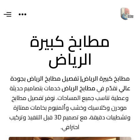
T
O
o
p
g
e
g
n
مطابخ كبيرة
l
M
e
e
s
n
i
الرياض
u
d
e
a
r
e
a
مطابخ كبيرة الرياض| تفصيل مطابخ الرياض بجودة
عالي
نقدّم في
مطابخ الرياض
خدمات بتصاميم حديثة
وعملية تناسب جميع المساحات. نوفر تفصيل مطابخ
مودرن وكلاسيك وخشب وألمنيوم بخامات ممتازة
وتشطيبات دقيقة، مع تصميم 3D قبل التنفيذ وتركيب
احترافي.