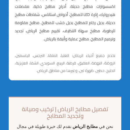
اكسسوارات مطابخ حديثة، أدراج مطابخ ذكية، مفصلات
هيدروليك، إنارة LED للمطابخ، أحواض استانلس، شفاطات مطابخ
حديثة، بديل رخام للمطابخ، بديل خشب للمطابخ، مطابخ مقاومة
للرطوبة، مطابخ سهلة التنظيف، تقييم مطابخ الرياض، تجديد
وترميم المطابخ، مطابخ عملية وأنيقة بالرياض.
نخدم جميع أحياء الرياض: العليا، الملقا، النرجس، الياسمين،
الروضة، النهضة، العقيق، قرطبة، الربيع، السويدي، الشفا، العزيزية،
الخليج، حطين، ظهرة لبن، وغيرها من مناطق الرياض.
تفصيل مطابخ الرياض | تركيب وصيانة
وتجديد المطابخ
نحن في
مطابخ الرياض
نقدم لك خبرة طويلة في مجال