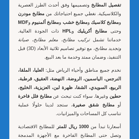
تفصيل المطابخ
وتصميمها وفق أحدث الطرز العصرية
والكلاسيكية. نغطي جميع احتياجاتك من
مطابخ مودرن
و
مطابخ كلاسيك
و
مطابخ خشب
و
مطابخ ألمنيوم
و
MDF
وحتى
مطابخ أكريليك
و
HPL
ذات الجودة العالية.
خدماتنا تشمل
تركيب مطابخ، معلم مطابخ، صيانة
وتجديد مطابخ
، مع توفير تصاميم ثلاثية الأبعاد (3D) قبل
التنفيذ، وضمان ممتد وخدمة ما بعد البيع.
نخدم جميع مناطق وأحياء الرياض مثل:
العليا، الملقا،
النرجس، الياسمين، الروضة، النهضة، العقيق، قرطبة،
الربيع، السويدي، الشفا، ظهرة لبن، العزيزية، الخليج،
حطين
وغيرها. سواء كنت تبحث عن
مطابخ فلل فاخرة
أو
مطابخ شقق صغيرة
، ستجد لدينا حلولًا عملية
تناسب كل المساحات والميزانيات.
أسعارنا تبدأ من
1000 ريال للمتر
للمطابخ الاقتصادية
وتصل حتى المطابخ الفاخرة مع الأجهزة المدمجة