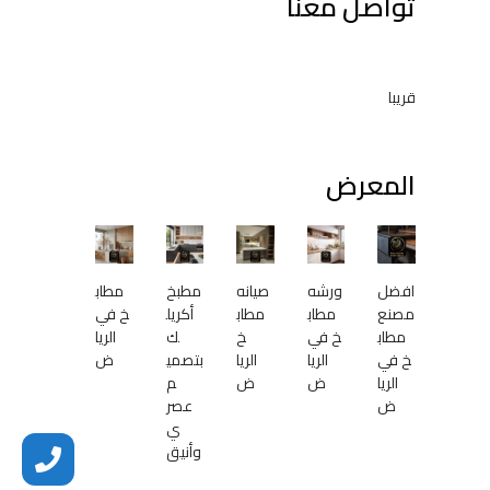
تواصل معنا
قريبا
المعرض
افضل
ورشه
صيانه
مطبخ
مطاب
مصنع
مطاب
مطاب
أكريل
خ في
مطاب
خ في
خ
ك
الريا
خ في
الريا
الريا
بتصمي
ض
الريا
ض
ض
م
ض
عصر
ي
وأنيق