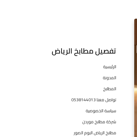
l
م
ط
ا
ب
تفصيل مطابخ الرياض
خ
خ
ش
الرئيسية
ب
المدونة
–
م
المطابخ
ط
تواصل معنا 0538144013
ا
ب
سياسة الخصوصية
خ
شركة مطابخ موردن
ا
ل
مطابخ الرياض البوم الصور