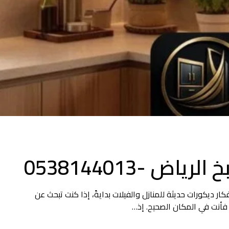
 -0538144013
خشب الرياض مطابخ خشب الرياض 2025 | أفكار ديكورات حديثة للمنازل والفيلات بدايةً، إذا كنت تبحث عن