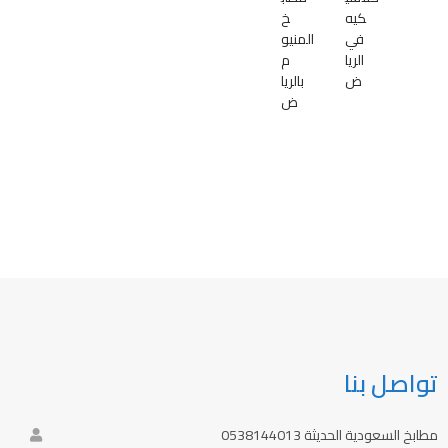
كيه
خ
في
المنيو
الريا
م
ض
بالريا
ض
تواصل بنا
مطابخ السعودية الحديثة 0538144013