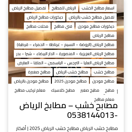
م
ط
اسعار مطابخ الخشب
الرياض للمطابخ
تفصيل مطابخ الرياض
ا
تفصيل مطابخ خشب بالرياض
ديكورات مطابخ الرياض
ب
ديكورات مطابخ مودرن
فني مطابخ
محلات مطابخ
خ
خ
مطابخ الرياض
ش
مطابخ الرياض (الروضة – النسيم – غرناطة – الحمراء – قرطبة)
ب
مطابخ الرياض العزيزية – المنصورة – الدار البيضاء – شبرا – بدر
–
مطابخ الرياض العليا – النرجس – الياسمين – الملقا – العارض
م
ط
مطابخ خشب
مطابخ خشب الرياض
مطابخ صغيرة
ا
مطابخ مودرن
مطابخ مودرن 2025
مطابخ مودرن بالرياض
ب
مطبخ
مطبخ صغير
مطبخ كلاسيك
معلم تركيب مطابخ
خ
أغسطس 29, 2025
ا
معلم مطابخ
مطابخ خشب – مطابخ الرياض
ل
-0538144013
ر
ي
ا
مطابخ خشب الرياض مطابخ خشب الرياض 2025 | أفكار