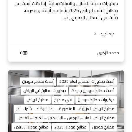
ض
ديكورات حديثة للمنازل والفيلات بدايةً، إذا كنت تبحث عن
-
مطابخ خشب الرياض 2025 بتصاميم أنيقة وعصرية،
0
فأنت في المكان الصحيح. إذ…
5
3
قراة المزيد
8
1
4
محمد الزكري
0
4
0
1
م
3
ط
أحدث ديكورات المطابخ لعام 2025
أحدث مطابخ مودرن
ا
أحدث مطابخ مودرن جديدة
ديكورات مطابخ في الرياض
ب
ديكورات مطابخ مودرن
فني مطابخ
مطابخ الرياض
خ
م
مطابخ الرياض العزيزية – المنصورة – الدار البيضاء – شبرا – بدر
و
مطابخ الرياض العليا – النرجس – الياسمين – الملقا – العارض
د
مطابخ مودرن
مطابخ مودرن 2025
مطابخ مودرن بالرياض
ر