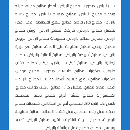
3D بالرياض، ديكورات مطابخ الرياض، أفكار مطابخ حديثة، صيانة
وتجديد مطابخ الرياض، مطابخ صغيرة بالرياض، مطابخ كبيرة
بالرياض، مطابخ فلل فاخرة، مطابخ شقق اقتصادية، أفضل محل
تفصيل مطابخ بالرياض، شركات مطابخ الرياض، ورش مطابخ
الرياض، معارض مطابخ بالرياض، خصومات مطابخ الرياض، عروض
مطابخ الرياض، مطابخ مفتوحة على الصالة، مطابخ مع جزيرة
بالرياض، مطابخ أمريكية بالرياض، مطابخ ألمانية بالرياض، مطابخ
إيطالية بالرياض، مطابخ تركية بالرياض، ديكور مطابخ خشب
طبيعي، ديكورات مطابخ كلاسيك، ديكورات مطابخ مودرن،
ديكورات مطابخ شقق صغيرة، أسعار دواليب المطابخ بالرياض،
أفضل معلم مطابخ، تفصيل خزائن مطابخ، تركيب دواليب مطابخ،
اكسسوارات مطابخ حديثة، أدراج مطابخ ذكية، مفصلات
هيدروليك، إنارة LED للمطابخ، أحواض استانلس، شفاطات مطابخ
حديثة، بديل رخام للمطابخ، بديل خشب للمطابخ، مطابخ مقاومة
للرطوبة، مطابخ سهلة التنظيف، تقييم مطابخ الرياض، تجديد
وترميم المطابخ، مطابخ عملية وأنيقة بالرياض.