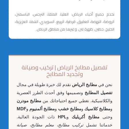
نخدم جميع أحياء الرياض: العليا، الملقا، النرجس، الياسمين،
الروضة، النهضة، العقيق، قرطبة، الربيع، السويدي، الشفا، العزيزية،
الخليج، حطين، ظهرة لبن، وغيرها من مناطق الرياض.
تفصيل مطابخ الرياض | تركيب وصيانة
وتجديد المطابخ
نحن في
مطابخ الرياض
نقدم لك خبرة طويلة في مجال
تفصيل المطابخ
وتصميمها وفق أحدث الطرز العصرية
والكلاسيكية. نغطي جميع احتياجاتك من
مطابخ مودرن
و
مطابخ كلاسيك
و
مطابخ خشب
و
مطابخ ألمنيوم
و
MDF
وحتى
مطابخ أكريليك
و
HPL
ذات الجودة العالية.
خدماتنا تشمل
تركيب مطابخ، معلم مطابخ، صيانة