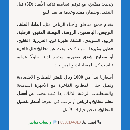
وتجديد مطابخ
، مع توفير تصاميم ثلاثية الأبعاد (3D) قبل
التنفيذ، وضمان ممتد وخدمة ما بعد البيع.
نخدم جميع مناطق وأحياء الرياض مثل:
العليا، الملقا،
النرجس، الياسمين، الروضة، النهضة، العقيق، قرطبة،
الربيع، السويدي، الشفا، ظهرة لبن، العزيزية، الخليج،
حطين
وغيرها. سواء كنت تبحث عن
مطابخ فلل فاخرة
أو
مطابخ شقق صغيرة
، ستجد لدينا حلولًا عملية
تناسب كل المساحات والميزانيات.
أسعارنا تبدأ من
1000 ريال للمتر
للمطابخ الاقتصادية
وتصل حتى المطابخ الفاخرة مع الأجهزة المدمجة
والتشطيبات الراقية. لذلك، إذا كنت تبحث عن
أفضل
معلم مطابخ بالرياض
أو ترغب في معرفة
أسعار تفصيل
المطابخ
، فنحن خيارك الأمثل.
اتصل بنا:
0538144013
|
واتساب مباشر