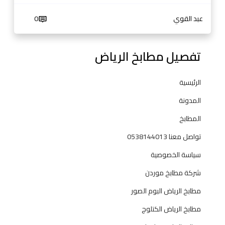
ي
ك
عبد القوي
0
و
ر
ا
تفصيل مطابخ الرياض
ت
ح
الرئيسية
د
ي
المدونة
ث
المطابخ
ة
ل
تواصل معنا 0538144013
ل
سياسة الخصوصية
م
ن
شركة مطابخ موردن
ا
مطابخ الرياض البوم الصور
ز
ل
مطابخ الرياض الكتلوج
و