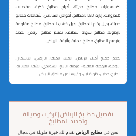
اكسسوارات مطابخ حديثة، أدراج مطابخ ذكية، مفصلات
هيدروليك، إنارة LED للمطابخ، أحواض استانلس، شفاطات مطابخ
حديثة، بديل رخام للمطابخ، بديل خشب للمطابخ، مطابخ مقاومة
للرطوبة، مطابخ سهلة التنظيف، تقييم مطابخ الرياض، تجديد
وترميم المطابخ، مطابخ عملية وأنيقة بالرياض.
نخدم جميع أحياء الرياض: العليا، الملقا، النرجس، الياسمين،
الروضة، النهضة، العقيق، قرطبة، الربيع، السويدي، الشفا، العزيزية،
الخليج، حطين، ظهرة لبن، وغيرها من مناطق الرياض.
تفصيل مطابخ الرياض | تركيب وصيانة
وتجديد المطابخ
نحن في
مطابخ الرياض
نقدم لك خبرة طويلة في مجال