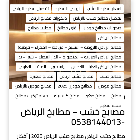
م
ط
اسعار مطابخ الخشب
الرياض للمطابخ
تفصيل مطابخ الرياض
ا
تفصيل مطابخ خشب بالرياض
ديكورات مطابخ الرياض
ب
ديكورات مطابخ مودرن
فني مطابخ
محلات مطابخ
خ
خ
مطابخ الرياض
ش
مطابخ الرياض (الروضة – النسيم – غرناطة – الحمراء – قرطبة)
ب
مطابخ الرياض العزيزية – المنصورة – الدار البيضاء – شبرا – بدر
–
مطابخ الرياض العليا – النرجس – الياسمين – الملقا – العارض
م
ط
مطابخ خشب
مطابخ خشب الرياض
مطابخ صغيرة
ا
مطابخ مودرن
مطابخ مودرن 2025
مطابخ مودرن بالرياض
ب
مطبخ
مطبخ صغير
مطبخ كلاسيك
معلم تركيب مطابخ
خ
أغسطس 29, 2025
ا
معلم مطابخ
مطابخ خشب – مطابخ الرياض
ل
-0538144013
ر
ي
ا
مطابخ خشب الرياض مطابخ خشب الرياض 2025 | أفكار