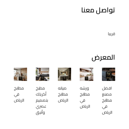
تواصل معنا
قريبا
المعرض
افضل
ورشه
صيانه
مطبخ
مطابخ
مصنع
مطابخ
مطابخ
أكريلك
في
مطابخ
في
الرياض
بتصميم
الرياض
في
الرياض
عصري
الرياض
وأنيق