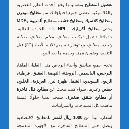
تفصيل المطابخ
وتصميمها وفق أحدث الطرز العصرية
والكلاسيكية. نغطي جميع احتياجاتك من
مطابخ مودرن
و
مطابخ كلاسيك
و
مطابخ خشب
و
مطابخ ألمنيوم
و
MDF
وحتى
مطابخ أكريليك
و
HPL
ذات الجودة العالية.
خدماتنا تشمل
تركيب مطابخ، معلم مطابخ، صيانة
وتجديد مطابخ
، مع توفير تصاميم ثلاثية الأبعاد (3D) قبل
التنفيذ، وضمان ممتد وخدمة ما بعد البيع.
نخدم جميع مناطق وأحياء الرياض مثل:
العليا، الملقا،
النرجس، الياسمين، الروضة، النهضة، العقيق، قرطبة،
الربيع، السويدي، الشفا، ظهرة لبن، العزيزية، الخليج،
حطين
وغيرها. سواء كنت تبحث عن
مطابخ فلل فاخرة
أو
مطابخ شقق صغيرة
، ستجد لدينا حلولًا عملية
تناسب كل المساحات والميزانيات.
أسعارنا تبدأ من
1000 ريال للمتر
للمطابخ الاقتصادية
وتصل حتى المطابخ الفاخرة مع الأجهزة المدمجة