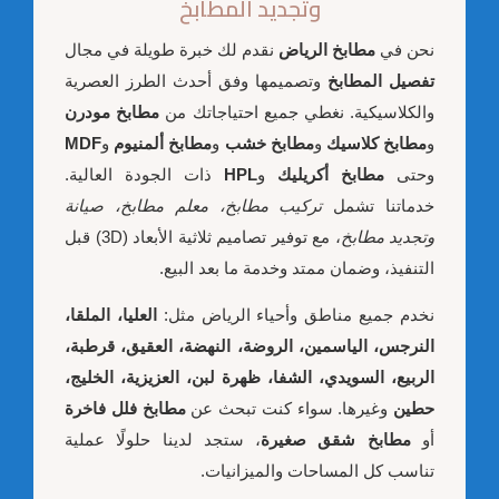
وتجديد المطابخ
نحن في
مطابخ الرياض
نقدم لك خبرة طويلة في مجال
تفصيل المطابخ
وتصميمها وفق أحدث الطرز العصرية
والكلاسيكية. نغطي جميع احتياجاتك من
مطابخ مودرن
و
مطابخ كلاسيك
و
مطابخ خشب
و
مطابخ ألمنيوم
و
MDF
وحتى
مطابخ أكريليك
و
HPL
ذات الجودة العالية.
خدماتنا تشمل
تركيب مطابخ، معلم مطابخ، صيانة
وتجديد مطابخ
، مع توفير تصاميم ثلاثية الأبعاد (3D) قبل
التنفيذ، وضمان ممتد وخدمة ما بعد البيع.
نخدم جميع مناطق وأحياء الرياض مثل:
العليا، الملقا،
النرجس، الياسمين، الروضة، النهضة، العقيق، قرطبة،
الربيع، السويدي، الشفا، ظهرة لبن، العزيزية، الخليج،
حطين
وغيرها. سواء كنت تبحث عن
مطابخ فلل فاخرة
أو
مطابخ شقق صغيرة
، ستجد لدينا حلولًا عملية
تناسب كل المساحات والميزانيات.