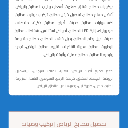
ديكورات مطابخ شقق صغيرة، أسعار دواليب المطابخ بالرياض،
أفضل معلم مطابخ، تفصيل خزائن مطابخ، تركيب دواليب مطابخ،
اكسسوارات مطابخ حديثة، أدراج مطابخ ذكية، مفصلات
هيدروليك، إنارة LED للمطابخ، أحواض استانلس، شفاطات مطابخ
حديثة، بديل رخام للمطابخ، بديل خشب للمطابخ، مطابخ مقاومة
للرطوبة، مطابخ سهلة التنظيف، تقييم مطابخ الرياض، تجديد
وترميم المطابخ، مطابخ عملية وأنيقة بالرياض.
نخدم جميع أحياء الرياض: العليا، الملقا، النرجس، الياسمين،
الروضة، النهضة، العقيق، قرطبة، الربيع، السويدي، الشفا، العزيزية،
الخليج، حطين، ظهرة لبن، وغيرها من مناطق الرياض.
تفصيل مطابخ الرياض | تركيب وصيانة