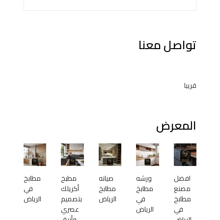
تواصل معنا
قريبا
المعرض
افضل
ورشه
صيانه
مطبخ
مطابخ
مصنع
مطابخ
مطابخ
أكريلك
في
مطابخ
في
الرياض
بتصميم
الرياض
في
الرياض
عصري
الرياض
وأنيق