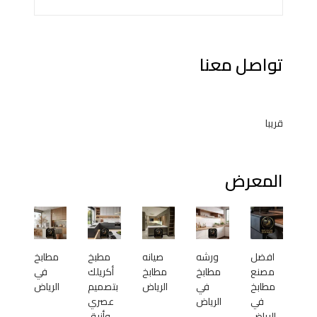
تواصل معنا
قريبا
المعرض
افضل
ورشه
صيانه
مطبخ
مطابخ
مصنع
مطابخ
مطابخ
أكريلك
في
مطابخ
في
الرياض
بتصميم
الرياض
في
الرياض
عصري
الرياض
وأنيق