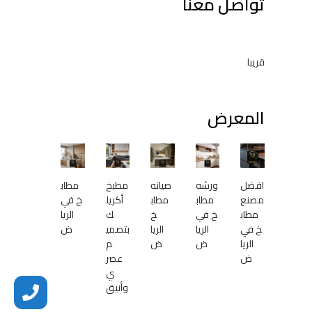
تواصل معنا
قريبا
المعرض
افضل
ورشه
صيانه
مطبخ
مطاب
مصنع
مطاب
مطاب
أكريل
خ في
مطاب
خ في
خ
ك
الريا
خ في
الريا
الريا
بتصمي
ض
الريا
ض
ض
م
ض
عصر
ي
وأنيق