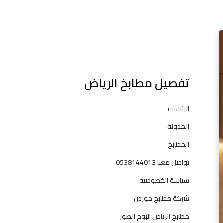
l
م
ط
ا
ب
تفصيل مطابخ الرياض
خ
خ
ش
الرئيسية
ب
المدونة
–
م
المطابخ
ط
تواصل معنا 0538144013
ا
ب
سياسة الخصوصية
خ
شركة مطابخ موردن
ا
ل
مطابخ الرياض البوم الصور