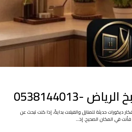
 -0538144013
خشب الرياض مطابخ خشب الرياض 2025 | أفكار ديكورات حديثة للمنازل والفيلات بدايةً، إذا كنت تبحث عن