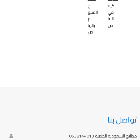
كيه
خ
في
المنيو
الريا
م
ض
بالريا
ض
تواصل بنا
مطابخ السعودية الحديثة 0538144013