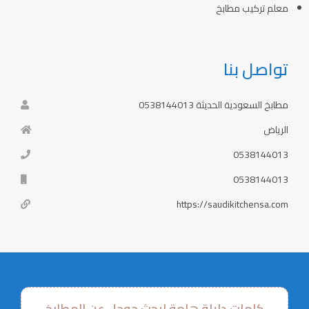
معلم تركيب مطابخ
تواصل بنا
مطابخ السعودية الحديثة 0538144013
الرياض
0538144013
0538144013
https://saudikitchensa.com
كلمات دليلة هامة لبحث جوجل عن المطابخ