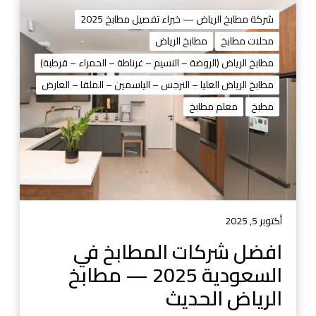
ا
ف
شركة مطابخ الرياض — خبراء تفصيل مطابخ 2025
ض
محلات مطابخ
مطابخ الرياض
ل
مطابخ الرياض (الروضة – النسيم – غرناطة – الحمراء – قرطبة)
ش
ر
مطابخ الرياض العليا – النرجس – الياسمين – الملقا – العارض
ك
مطبخ
معلم مطابخ
ا
ت
ا
ل
م
ط
ا
أكتوبر 5, 2025
ب
افضل شركات المطابخ في
خ
السعودية 2025 — مطابخ
ف
ي
الرياض الحديث
ا