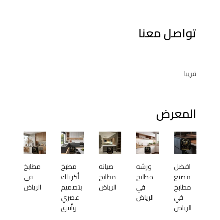
تواصل معنا
قريبا
المعرض
افضل
ورشه
صيانه
مطبخ
مطابخ
مصنع
مطابخ
مطابخ
أكريلك
في
مطابخ
في
الرياض
بتصميم
الرياض
في
الرياض
عصري
الرياض
وأنيق