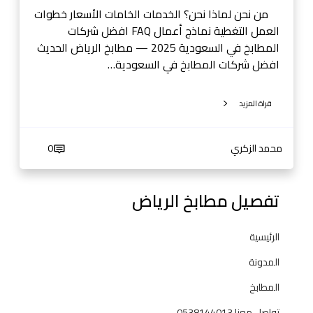
ل
من نحن لماذا نحن؟ الخدمات الخامات الأسعار خطوات
س
العمل التغطية نماذج أعمال FAQ افضل شركات
ع
المطابخ في السعودية 2025 — مطابخ الرياض الحديث
و
افضل شركات المطابخ في السعودية…
د
ي
قراة المزيد
ة
2
0
محمد الزكري
0
2
5
—
تفصيل مطابخ الرياض
م
ط
الرئيسية
ا
ب
المدونة
خ
المطابخ
ا
ل
تواصل معنا 0538144013