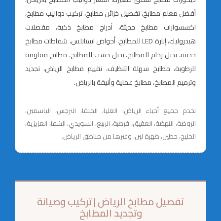
أفضل معلم مطابخ، تفصيل خزائن مطابخ، تركيب دواليب مطابخ،
اكسسوارات مطابخ حديثة، أدراج مطابخ ذكية، مفصلات
هيدروليك، إنارة LED للمطابخ، أحواض استانلس، شفاطات مطابخ
حديثة، بديل رخام للمطابخ، بديل خشب للمطابخ، مطابخ مقاومة
للرطوبة، مطابخ سهلة التنظيف، تقييم مطابخ الرياض، تجديد
وترميم المطابخ، مطابخ عملية وأنيقة بالرياض.
نخدم جميع أحياء الرياض: العليا، الملقا، النرجس، الياسمين،
الروضة، النهضة، العقيق، قرطبة، الربيع، السويدي، الشفا، العزيزية،
الخليج، حطين، ظهرة لبن، وغيرها من مناطق الرياض.
تفصيل مطابخ الرياض | تركيب وصيانة
وتجديد المطابخ