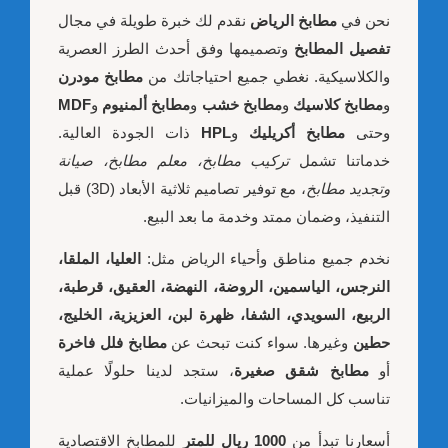
نحن في
مطابخ الرياض
نقدم لك خبرة طويلة في مجال
تفصيل المطابخ
وتصميمها وفق أحدث الطرز العصرية
والكلاسيكية. نغطي جميع احتياجاتك من
مطابخ مودرن
و
مطابخ كلاسيك
و
مطابخ خشب
و
مطابخ ألمنيوم
و
MDF
وحتى
مطابخ أكريليك
و
HPL
ذات الجودة العالية.
خدماتنا تشمل
تركيب مطابخ، معلم مطابخ، صيانة
وتجديد مطابخ
، مع توفير تصاميم ثلاثية الأبعاد (3D) قبل
التنفيذ، وضمان ممتد وخدمة ما بعد البيع.
نخدم جميع مناطق وأحياء الرياض مثل:
العليا، الملقا،
النرجس، الياسمين، الروضة، النهضة، العقيق، قرطبة،
الربيع، السويدي، الشفا، ظهرة لبن، العزيزية، الخليج،
حطين
وغيرها. سواء كنت تبحث عن
مطابخ فلل فاخرة
أو
مطابخ شقق صغيرة
، ستجد لدينا حلولًا عملية
تناسب كل المساحات والميزانيات.
أسعارنا تبدأ من
1000 ريال للمتر
للمطابخ الاقتصادية