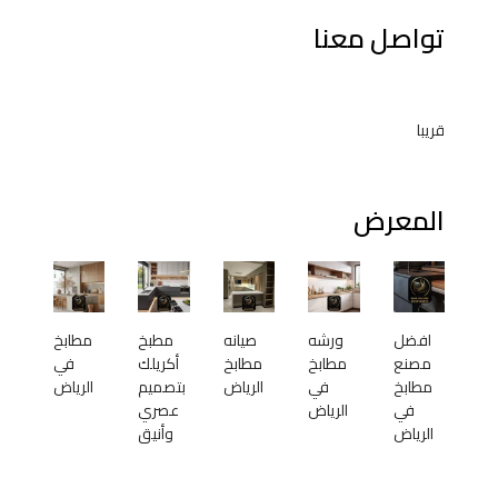
تواصل معنا
قريبا
المعرض
افضل
ورشه
صيانه
مطبخ
مطابخ
مصنع
مطابخ
مطابخ
أكريلك
في
مطابخ
في
الرياض
بتصميم
الرياض
في
الرياض
عصري
الرياض
وأنيق