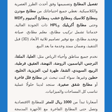
تفصيل المطابخ
وتصميمها وفق أحدث الطرز العصرية
والكلاسيكية. نغطي جميع احتياجاتك من
مطابخ مودرن
و
مطابخ كلاسيك
و
مطابخ خشب
و
مطابخ ألمنيوم
و
MDF
وحتى
مطابخ أكريليك
و
HPL
ذات الجودة العالية.
خدماتنا تشمل
تركيب مطابخ، معلم مطابخ، صيانة
وتجديد مطابخ
، مع توفير تصاميم ثلاثية الأبعاد (3D) قبل
التنفيذ، وضمان ممتد وخدمة ما بعد البيع.
نخدم جميع مناطق وأحياء الرياض مثل:
العليا، الملقا،
النرجس، الياسمين، الروضة، النهضة، العقيق، قرطبة،
الربيع، السويدي، الشفا، ظهرة لبن، العزيزية، الخليج،
حطين
وغيرها. سواء كنت تبحث عن
مطابخ فلل فاخرة
أو
مطابخ شقق صغيرة
، ستجد لدينا حلولًا عملية
تناسب كل المساحات والميزانيات.
أسعارنا تبدأ من
1000 ريال للمتر
للمطابخ الاقتصادية
وتصل حتى المطابخ الفاخرة مع الأجهزة المدمجة