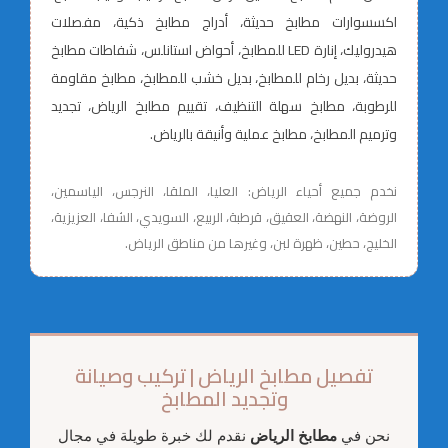
اكسسوارات مطابخ حديثة، أدراج مطابخ ذكية، مفصلات
هيدروليك، إنارة LED للمطابخ، أحواض استانلس، شفاطات مطابخ
حديثة، بديل رخام للمطابخ، بديل خشب للمطابخ، مطابخ مقاومة
للرطوبة، مطابخ سهلة التنظيف، تقييم مطابخ الرياض، تجديد
وترميم المطابخ، مطابخ عملية وأنيقة بالرياض.
نخدم جميع أحياء الرياض: العليا، الملقا، النرجس، الياسمين،
الروضة، النهضة، العقيق، قرطبة، الربيع، السويدي، الشفا، العزيزية،
الخليج، حطين، ظهرة لبن، وغيرها من مناطق الرياض.
تفصيل مطابخ الرياض | تركيب وصيانة
وتجديد المطابخ
نحن في
مطابخ الرياض
نقدم لك خبرة طويلة في مجال