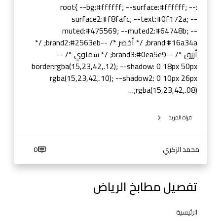
ن
:root{ --bg:#ffffff; --surface:#ffffff; --
ي
surface2:#f8fafc; --text:#0f172a; --
و
muted:#475569; --muted2:#64748b; --
م
brand:#16a34a; /* أخضر */ --brand2:#2563eb; /*
•
أزرق */ --brand3:#0ea5e9; /* سماوي */ --
خ
border:rgba(15,23,42,.12); --shadow: 0 18px 50px
ش
rgba(15,23,42,.10); --shadow2: 0 10px 26px
ب
rgba(15,23,42,.08);…
•
س
قراة المزيد
ت
ي
ل
محمد الزكري
0
تفصيل مطابخ الرياض
الرئيسية