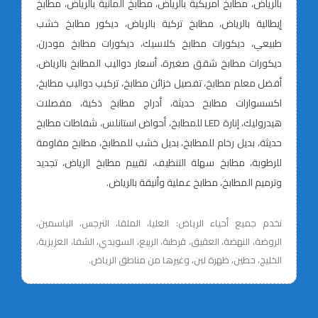
بالرياض، مطابخ أمريكية بالرياض، مطابخ ألمانية بالرياض، مطابخ
إيطالية بالرياض، مطابخ تركية بالرياض، ديكور مطابخ خشب
طبيعي، ديكورات مطابخ كلاسيك، ديكورات مطابخ مودرن،
ديكورات مطابخ شقق صغيرة، أسعار دواليب المطابخ بالرياض،
أفضل معلم مطابخ، تفصيل خزائن مطابخ، تركيب دواليب مطابخ،
اكسسوارات مطابخ حديثة، أدراج مطابخ ذكية، مفصلات
هيدروليك، إنارة LED للمطابخ، أحواض استانلس، شفاطات مطابخ
حديثة، بديل رخام للمطابخ، بديل خشب للمطابخ، مطابخ مقاومة
للرطوبة، مطابخ سهلة التنظيف، تقييم مطابخ الرياض، تجديد
وترميم المطابخ، مطابخ عملية وأنيقة بالرياض.
نخدم جميع أحياء الرياض: العليا، الملقا، النرجس، الياسمين،
الروضة، النهضة، العقيق، قرطبة، الربيع، السويدي، الشفا، العزيزية،
الخليج، حطين، ظهرة لبن، وغيرها من مناطق الرياض.