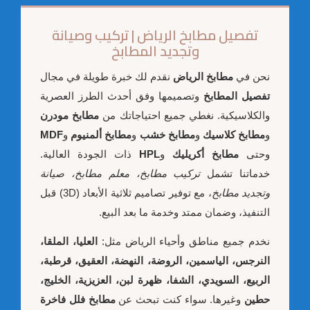
تفصيل مطابخ الرياض | تركيب وصيانة
وتجديد المطابخ
نحن في
مطابخ الرياض
نقدم لك خبرة طويلة في مجال
تفصيل المطابخ
وتصميمها وفق أحدث الطرز العصرية
والكلاسيكية. نغطي جميع احتياجاتك من
مطابخ مودرن
و
مطابخ كلاسيك
و
مطابخ خشب
و
مطابخ ألمنيوم
و
MDF
وحتى
مطابخ أكريليك
و
HPL
ذات الجودة العالية.
خدماتنا تشمل
تركيب مطابخ، معلم مطابخ، صيانة
وتجديد مطابخ
، مع توفير تصاميم ثلاثية الأبعاد (3D) قبل
التنفيذ، وضمان ممتد وخدمة ما بعد البيع.
نخدم جميع مناطق وأحياء الرياض مثل:
العليا، الملقا،
النرجس، الياسمين، الروضة، النهضة، العقيق، قرطبة،
الربيع، السويدي، الشفا، ظهرة لبن، العزيزية، الخليج،
حطين
وغيرها. سواء كنت تبحث عن
مطابخ فلل فاخرة