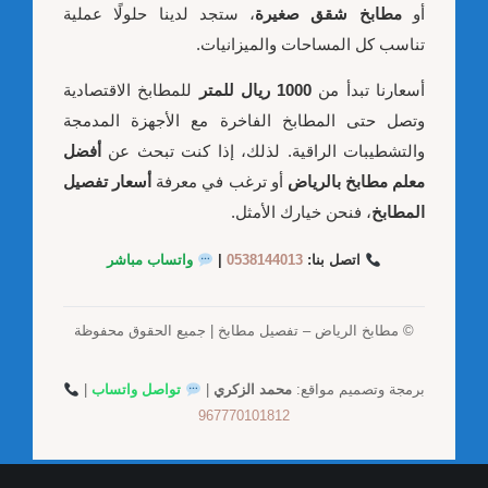
أو
مطابخ شقق صغيرة
، ستجد لدينا حلولًا عملية
تناسب كل المساحات والميزانيات.
أسعارنا تبدأ من
1000 ريال للمتر
للمطابخ الاقتصادية
وتصل حتى المطابخ الفاخرة مع الأجهزة المدمجة
والتشطيبات الراقية. لذلك، إذا كنت تبحث عن
أفضل
معلم مطابخ بالرياض
أو ترغب في معرفة
أسعار تفصيل
المطابخ
، فنحن خيارك الأمثل.
اتصل بنا:
0538144013
|
واتساب مباشر
© مطابخ الرياض – تفصيل مطابخ | جميع الحقوق محفوظة
برمجة وتصميم مواقع:
محمد الزكري
|
تواصل واتساب
|
967770101812