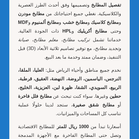
تفصيل المطابخ
وتصميمها وفق أحدث الطرز العصرية
والكلاسيكية. نغطي جميع احتياجاتك من
مطابخ مودرن
و
مطابخ كلاسيك
و
مطابخ خشب
و
مطابخ ألمنيوم
و
MDF
وحتى
مطابخ أكريليك
و
HPL
ذات الجودة العالية.
خدماتنا تشمل
تركيب مطابخ، معلم مطابخ، صيانة
وتجديد مطابخ
، مع توفير تصاميم ثلاثية الأبعاد (3D) قبل
التنفيذ، وضمان ممتد وخدمة ما بعد البيع.
نخدم جميع مناطق وأحياء الرياض مثل:
العليا، الملقا،
النرجس، الياسمين، الروضة، النهضة، العقيق، قرطبة،
الربيع، السويدي، الشفا، ظهرة لبن، العزيزية، الخليج،
حطين
وغيرها. سواء كنت تبحث عن
مطابخ فلل فاخرة
أو
مطابخ شقق صغيرة
، ستجد لدينا حلولًا عملية
تناسب كل المساحات والميزانيات.
أسعارنا تبدأ من
1000 ريال للمتر
للمطابخ الاقتصادية
وتصل حتى المطابخ الفاخرة مع الأجهزة المدمجة