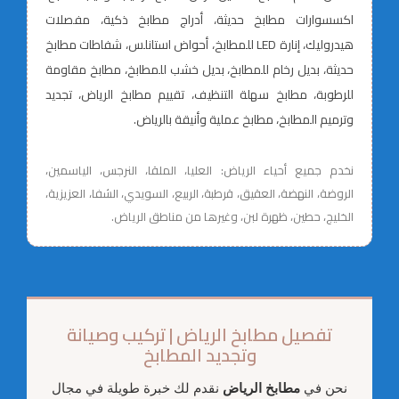
اكسسوارات مطابخ حديثة، أدراج مطابخ ذكية، مفصلات
هيدروليك، إنارة LED للمطابخ، أحواض استانلس، شفاطات مطابخ
حديثة، بديل رخام للمطابخ، بديل خشب للمطابخ، مطابخ مقاومة
للرطوبة، مطابخ سهلة التنظيف، تقييم مطابخ الرياض، تجديد
وترميم المطابخ، مطابخ عملية وأنيقة بالرياض.
نخدم جميع أحياء الرياض: العليا، الملقا، النرجس، الياسمين،
الروضة، النهضة، العقيق، قرطبة، الربيع، السويدي، الشفا، العزيزية،
الخليج، حطين، ظهرة لبن، وغيرها من مناطق الرياض.
تفصيل مطابخ الرياض | تركيب وصيانة
وتجديد المطابخ
نحن في
مطابخ الرياض
نقدم لك خبرة طويلة في مجال