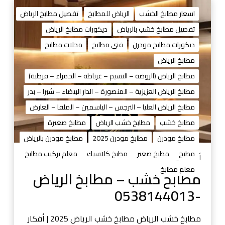
م
ط
اسعار مطابخ الخشب
الرياض للمطابخ
تفصيل مطابخ الرياض
ا
تفصيل مطابخ خشب بالرياض
ديكورات مطابخ الرياض
ب
ديكورات مطابخ مودرن
فني مطابخ
محلات مطابخ
خ
خ
مطابخ الرياض
ش
مطابخ الرياض (الروضة – النسيم – غرناطة – الحمراء – قرطبة)
ب
مطابخ الرياض العزيزية – المنصورة – الدار البيضاء – شبرا – بدر
–
مطابخ الرياض العليا – النرجس – الياسمين – الملقا – العارض
م
ط
مطابخ خشب
مطابخ خشب الرياض
مطابخ صغيرة
ا
مطابخ مودرن
مطابخ مودرن 2025
مطابخ مودرن بالرياض
ب
مطبخ
مطبخ صغير
مطبخ كلاسيك
معلم تركيب مطابخ
خ
أغسطس 29, 2025
ا
معلم مطابخ
مطابخ خشب – مطابخ الرياض
ل
-0538144013
ر
ي
ا
مطابخ خشب الرياض مطابخ خشب الرياض 2025 | أفكار