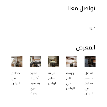
تواصل معنا
قريبا
المعرض
افضل
ورشه
صيانه
مطبخ
مطابخ
مصنع
مطابخ
مطابخ
أكريلك
في
مطابخ
في
الرياض
بتصميم
الرياض
في
الرياض
عصري
الرياض
وأنيق