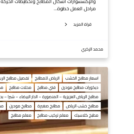
والإكسسوارات أشكال المطابخ وتخطيطات الحركة أس
مراحل العمل خطوة…
قراة المزيد
محمد الزكري
اسعار مطابخ الخشب
الرياض للمطابخ
تفصيل مطابخ الري
ديكورات مطابخ مودرن
فني مطابخ
محلات مطابخ
مط
مطابخ الرياض العزيزية – المنصورة – الدار البيضاء – شبرا – بدر
مطابخ خشب الرياض
مطابخ صغيرة
مطابخ مودرن
مطا
مطبخ كلاسيك
معلم تركيب مطابخ
معلم مطابخ