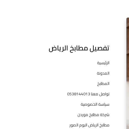
l
ش
ر
ك
ة
تفصيل مطابخ الرياض
م
ط
ا
الرئيسية
ب
المدونة
خ
ا
المطابخ
ل
تواصل معنا 0538144013
ر
ي
سياسة الخصوصية
ا
شركة مطابخ موردن
ض
—
مطابخ الرياض البوم الصور