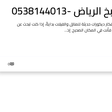
 -0538144013
خشب الرياض مطابخ خشب الرياض 2025 | أفكار ديكورات حديثة للمنازل والفيلات بدايةً، إذا كنت تبحث عن
0