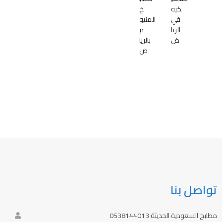
كيه
خ
في
المنيو
الريا
م
ض
بالريا
ض
تواصل بنا
مطابخ السعودية الحديثة 0538144013