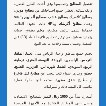
تفصيل المطابخ
وتصميمها وفق أحدث الطرز العصرية
والكلاسيكية. نغطي جميع احتياجاتك من
مطابخ مودرن
و
مطابخ كلاسيك
و
مطابخ خشب
و
مطابخ ألمنيوم
و
MDF
وحتى
مطابخ أكريليك
و
HPL
ذات الجودة العالية.
خدماتنا تشمل
تركيب مطابخ، معلم مطابخ، صيانة
وتجديد مطابخ
، مع توفير تصاميم ثلاثية الأبعاد (3D) قبل
التنفيذ، وضمان ممتد وخدمة ما بعد البيع.
نخدم جميع مناطق وأحياء الرياض مثل:
العليا، الملقا،
النرجس، الياسمين، الروضة، النهضة، العقيق، قرطبة،
الربيع، السويدي، الشفا، ظهرة لبن، العزيزية، الخليج،
حطين
وغيرها. سواء كنت تبحث عن
مطابخ فلل فاخرة
أو
مطابخ شقق صغيرة
، ستجد لدينا حلولًا عملية
تناسب كل المساحات والميزانيات.
أسعارنا تبدأ من
1000 ريال للمتر
للمطابخ الاقتصادية
وتصل حتى المطابخ الفاخرة مع الأجهزة المدمجة