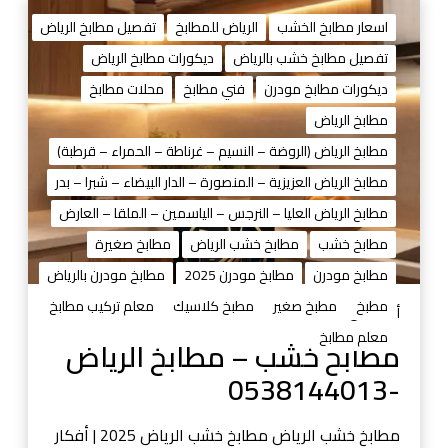
م
ط
اسعار مطابخ الخشب
الرياض للمطابخ
تفصيل مطابخ الرياض
ا
تفصيل مطابخ خشب بالرياض
ديكورات مطابخ الرياض
ب
ديكورات مطابخ مودرن
فني مطابخ
محلات مطابخ
خ
خ
مطابخ الرياض
ش
مطابخ الرياض (الروضة – النسيم – غرناطة – الحمراء – قرطبة)
ب
مطابخ الرياض العزيزية – المنصورة – الدار البيضاء – شبرا – بدر
–
مطابخ الرياض العليا – النرجس – الياسمين – الملقا – العارض
م
ط
مطابخ خشب
مطابخ خشب الرياض
مطابخ صغيرة
ا
مطابخ مودرن
مطابخ مودرن 2025
مطابخ مودرن بالرياض
ب
مطبخ
مطبخ صغير
مطبخ كلاسيك
معلم تركيب مطابخ
خ
أغسطس 29, 2025
ا
معلم مطابخ
مطابخ خشب – مطابخ الرياض
ل
-0538144013
ر
ي
ا
مطابخ خشب الرياض مطابخ خشب الرياض 2025 | أفكار