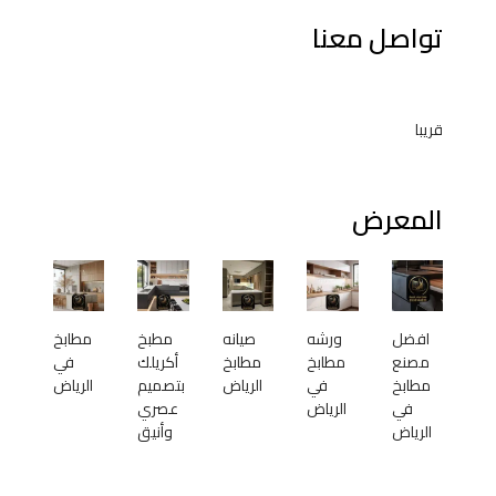
تواصل معنا
قريبا
المعرض
افضل
ورشه
صيانه
مطبخ
مطابخ
مصنع
مطابخ
مطابخ
أكريلك
في
مطابخ
في
الرياض
بتصميم
الرياض
في
الرياض
عصري
الرياض
وأنيق