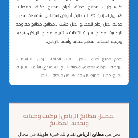
اكسسوارات مطابخ حديثة، أدراج مطابخ ذكية، مفصلات
هيدروليك، إنارة LED للمطابخ، أحواض استانلس، شفاطات مطابخ
حديثة، بديل رخام للمطابخ، بديل خشب للمطابخ، مطابخ مقاومة
للرطوبة، مطابخ سهلة التنظيف، تقييم مطابخ الرياض، تجديد
وترميم المطابخ، مطابخ عملية وأنيقة بالرياض.
نخدم جميع أحياء الرياض: العليا، الملقا، النرجس، الياسمين،
الروضة، النهضة، العقيق، قرطبة، الربيع، السويدي، الشفا، العزيزية،
الخليج، حطين، ظهرة لبن، وغيرها من مناطق الرياض.
تفصيل مطابخ الرياض | تركيب وصيانة
وتجديد المطابخ
نحن في
مطابخ الرياض
نقدم لك خبرة طويلة في مجال