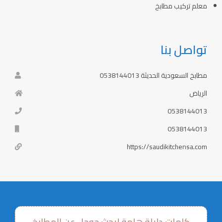
معلم تركيب مطابخ
تواصل بنا
مطابخ السعودية الحديثة 0538144013
الرياض
0538144013
0538144013
https://saudikitchensa.com
كلمات دليلة هامة لبحث جوجل عن المطابخ