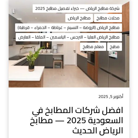
ا
ف
شركة مطابخ الرياض — خبراء تفصيل مطابخ 2025
ض
محلات مطابخ
مطابخ الرياض
ل
مطابخ الرياض (الروضة – النسيم – غرناطة – الحمراء – قرطبة)
ش
ر
مطابخ الرياض العليا – النرجس – الياسمين – الملقا – العارض
ك
مطبخ
معلم مطابخ
ا
ت
ا
ل
م
ط
ا
أكتوبر 5, 2025
ب
افضل شركات المطابخ في
خ
السعودية 2025 — مطابخ
ف
ي
الرياض الحديث
ا