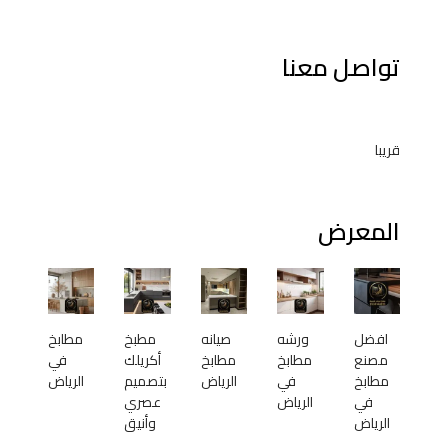
تواصل معنا
قريبا
المعرض
افضل
ورشه
صيانه
مطبخ
مطابخ
مصنع
مطابخ
مطابخ
أكريلك
في
مطابخ
في
الرياض
بتصميم
الرياض
في
الرياض
عصري
الرياض
وأنيق