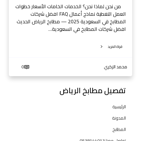
ل
من نحن لماذا نحن؟ الخدمات الخامات الأسعار خطوات
س
العمل التغطية نماذج أعمال FAQ افضل شركات
ع
المطابخ في السعودية 2025 — مطابخ الرياض الحديث
و
افضل شركات المطابخ في السعودية…
د
ي
قراة المزيد
ة
2
0
محمد الزكري
0
2
5
—
تفصيل مطابخ الرياض
م
ط
الرئيسية
ا
ب
المدونة
خ
المطابخ
ا
ل
تواصل معنا 0538144013