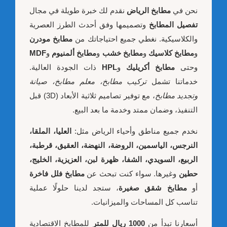
نحن في
مطابخ الرياض
نقدم لك خبرة طويلة في مجال
تفصيل المطابخ
وتصميمها وفق أحدث الطرز العصرية
والكلاسيكية. نغطي جميع احتياجاتك من
مطابخ مودرن
و
مطابخ كلاسيك
و
مطابخ خشب
و
مطابخ ألمنيوم
و
MDF
وحتى
مطابخ أكريليك
و
HPL
ذات الجودة العالية.
خدماتنا تشمل
تركيب مطابخ، معلم مطابخ، صيانة
وتجديد مطابخ
، مع توفير تصاميم ثلاثية الأبعاد (3D) قبل
التنفيذ، وضمان ممتد وخدمة ما بعد البيع.
نخدم جميع مناطق وأحياء الرياض مثل:
العليا، الملقا،
النرجس، الياسمين، الروضة، النهضة، العقيق، قرطبة،
الربيع، السويدي، الشفا، ظهرة لبن، العزيزية، الخليج،
حطين
وغيرها. سواء كنت تبحث عن
مطابخ فلل فاخرة
أو
مطابخ شقق صغيرة
، ستجد لدينا حلولًا عملية
تناسب كل المساحات والميزانيات.
أسعارنا تبدأ من
1000 ريال للمتر
للمطابخ الاقتصادية