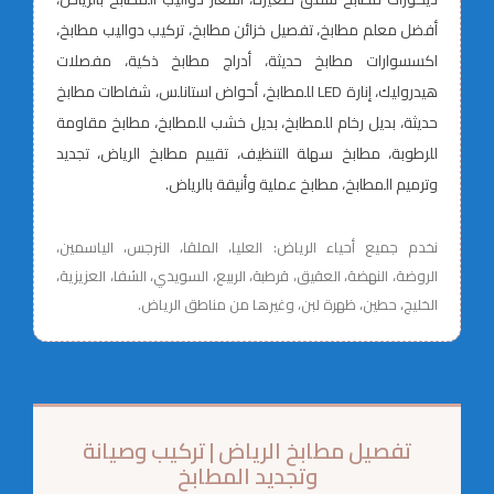
أفضل معلم مطابخ، تفصيل خزائن مطابخ، تركيب دواليب مطابخ،
اكسسوارات مطابخ حديثة، أدراج مطابخ ذكية، مفصلات
هيدروليك، إنارة LED للمطابخ، أحواض استانلس، شفاطات مطابخ
حديثة، بديل رخام للمطابخ، بديل خشب للمطابخ، مطابخ مقاومة
للرطوبة، مطابخ سهلة التنظيف، تقييم مطابخ الرياض، تجديد
وترميم المطابخ، مطابخ عملية وأنيقة بالرياض.
نخدم جميع أحياء الرياض: العليا، الملقا، النرجس، الياسمين،
الروضة، النهضة، العقيق، قرطبة، الربيع، السويدي، الشفا، العزيزية،
الخليج، حطين، ظهرة لبن، وغيرها من مناطق الرياض.
تفصيل مطابخ الرياض | تركيب وصيانة
وتجديد المطابخ