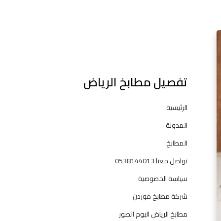
l
ت
ف
ص
ي
تفصيل مطابخ الرياض
ل
م
ط
الرئيسية
ا
المدونة
ب
خ
المطابخ
ا
تواصل معنا 0538144013
ل
ر
سياسة الخصوصية
ي
شركة مطابخ موردن
ا
ض
مطابخ الرياض البوم الصور