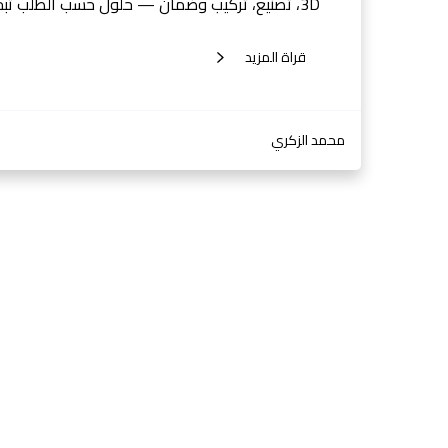
3D، تصنيع، تركيب وضمان — حلول حسب الطلب تبحث عن تفصيل مطابخ الرياض…
قراة المزيد
محمد الزكري