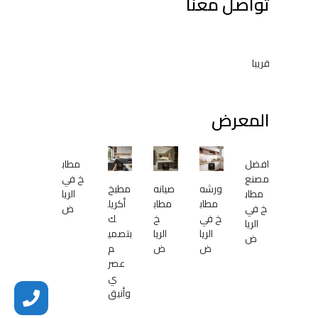
تواصل معنا
ا
ل
ط
ل
قريبا
ب
المعرض
افضل
مطاب
مصنع
خ في
ورشه
صيانه
مطبخ
مطاب
الريا
مطاب
مطاب
أكريل
خ في
ض
خ في
خ
ك
الريا
الريا
الريا
بتصمي
ض
ض
ض
م
عصر
ي
وأنيق