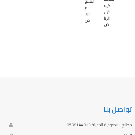
المنيو
كيه
م
في
بالريا
الريا
ض
ض
تواصل بنا
مطابخ السعودية الحديثة 0538144013