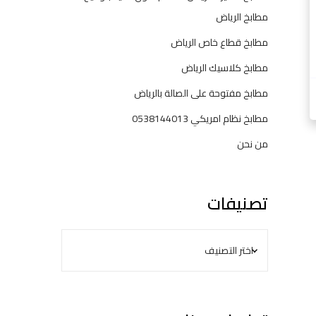
ت
مطابخ الرياض
ر
مطابخ قطاع خاص الرياض
ك
ي
مطابخ كلاسيك الرياض
ب
مطابخ مفتوحة على الصالة بالرياض
و
ض
مطابخ نظام امريكي 0538144013
م
من نحن
ا
ن
—
ح
تصنيفات
ل
و
ل
ح
س
ب