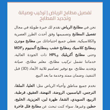
تفصيل مطابخ الرياض | تركيب وصيانة
وتجديد المطابخ
نحن في
مطابخ الرياض
نقدم لك خبرة طويلة في مجال
تفصيل المطابخ
وتصميمها وفق أحدث الطرز العصرية
والكلاسيكية. نغطي جميع احتياجاتك من
مطابخ مودرن
و
مطابخ كلاسيك
و
مطابخ خشب
و
مطابخ ألمنيوم
و
MDF
وحتى
مطابخ أكريليك
و
HPL
ذات الجودة العالية.
خدماتنا تشمل
تركيب مطابخ، معلم مطابخ، صيانة
وتجديد مطابخ
، مع توفير تصاميم ثلاثية الأبعاد (3D) قبل
التنفيذ، وضمان ممتد وخدمة ما بعد البيع.
نخدم جميع مناطق وأحياء الرياض مثل:
العليا، الملقا،
النرجس، الياسمين، الروضة، النهضة، العقيق، قرطبة،
الربيع، السويدي، الشفا، ظهرة لبن، العزيزية، الخليج،
حطين
وغيرها. سواء كنت تبحث عن
مطابخ فلل فاخرة