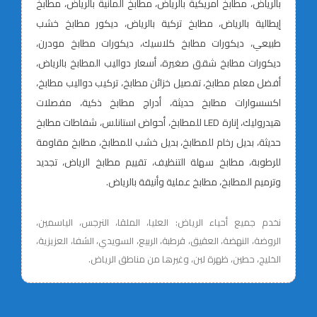
بالرياض، مطابخ أمريكية بالرياض، مطابخ ألمانية بالرياض، مطابخ
إيطالية بالرياض، مطابخ تركية بالرياض، ديكور مطابخ خشب
طبيعي، ديكورات مطابخ كلاسيك، ديكورات مطابخ مودرن،
ديكورات مطابخ شقق صغيرة، أسعار دواليب المطابخ بالرياض،
أفضل معلم مطابخ، تفصيل خزائن مطابخ، تركيب دواليب مطابخ،
اكسسوارات مطابخ حديثة، أدراج مطابخ ذكية، مفصلات
هيدروليك، إنارة LED للمطابخ، أحواض استانلس، شفاطات مطابخ
حديثة، بديل رخام للمطابخ، بديل خشب للمطابخ، مطابخ مقاومة
للرطوبة، مطابخ سهلة التنظيف، تقييم مطابخ الرياض، تجديد
وترميم المطابخ، مطابخ عملية وأنيقة بالرياض.
نخدم جميع أحياء الرياض: العليا، الملقا، النرجس، الياسمين،
الروضة، النهضة، العقيق، قرطبة، الربيع، السويدي، الشفا، العزيزية،
الخليج، حطين، ظهرة لبن، وغيرها من مناطق الرياض.