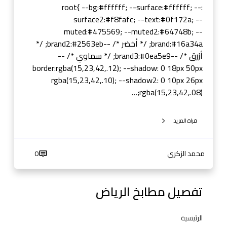
ن
:root{ --bg:#ffffff; --surface:#ffffff; --
ي
surface2:#f8fafc; --text:#0f172a; --
و
muted:#475569; --muted2:#64748b; --
م
brand:#16a34a; /* أخضر */ --brand2:#2563eb; /*
•
أزرق */ --brand3:#0ea5e9; /* سماوي */ --
خ
border:rgba(15,23,42,.12); --shadow: 0 18px 50px
ش
rgba(15,23,42,.10); --shadow2: 0 10px 26px
ب
rgba(15,23,42,.08);…
•
س
قراة المزيد
ت
ي
ل
محمد الزكري
0
تفصيل مطابخ الرياض
الرئيسية