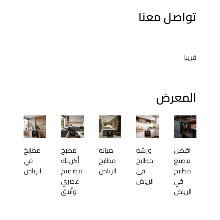
تواصل معنا
قريبا
المعرض
افضل
ورشه
صيانه
مطبخ
مطابخ
مصنع
مطابخ
مطابخ
أكريلك
في
مطابخ
في
الرياض
بتصميم
الرياض
في
الرياض
عصري
الرياض
وأنيق