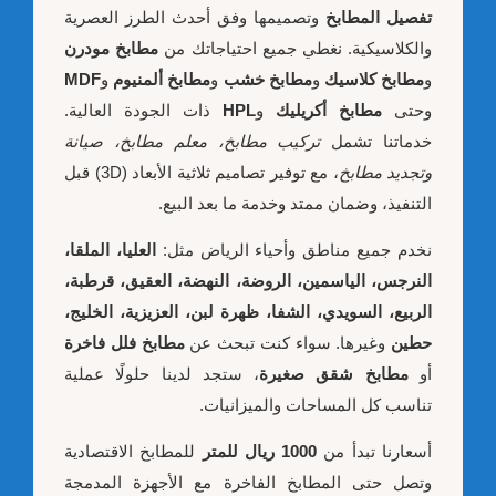
تفصيل المطابخ
وتصميمها وفق أحدث الطرز العصرية
والكلاسيكية. نغطي جميع احتياجاتك من
مطابخ مودرن
و
مطابخ كلاسيك
و
مطابخ خشب
و
مطابخ ألمنيوم
و
MDF
وحتى
مطابخ أكريليك
و
HPL
ذات الجودة العالية.
خدماتنا تشمل
تركيب مطابخ، معلم مطابخ، صيانة
وتجديد مطابخ
، مع توفير تصاميم ثلاثية الأبعاد (3D) قبل
التنفيذ، وضمان ممتد وخدمة ما بعد البيع.
نخدم جميع مناطق وأحياء الرياض مثل:
العليا، الملقا،
النرجس، الياسمين، الروضة، النهضة، العقيق، قرطبة،
الربيع، السويدي، الشفا، ظهرة لبن، العزيزية، الخليج،
حطين
وغيرها. سواء كنت تبحث عن
مطابخ فلل فاخرة
أو
مطابخ شقق صغيرة
، ستجد لدينا حلولًا عملية
تناسب كل المساحات والميزانيات.
أسعارنا تبدأ من
1000 ريال للمتر
للمطابخ الاقتصادية
وتصل حتى المطابخ الفاخرة مع الأجهزة المدمجة