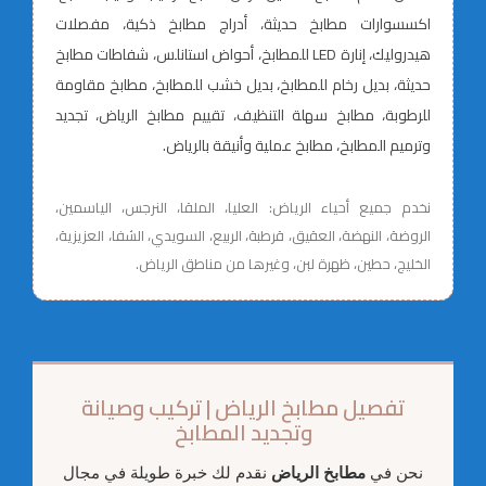
اكسسوارات مطابخ حديثة، أدراج مطابخ ذكية، مفصلات
هيدروليك، إنارة LED للمطابخ، أحواض استانلس، شفاطات مطابخ
حديثة، بديل رخام للمطابخ، بديل خشب للمطابخ، مطابخ مقاومة
للرطوبة، مطابخ سهلة التنظيف، تقييم مطابخ الرياض، تجديد
وترميم المطابخ، مطابخ عملية وأنيقة بالرياض.
نخدم جميع أحياء الرياض: العليا، الملقا، النرجس، الياسمين،
الروضة، النهضة، العقيق، قرطبة، الربيع، السويدي، الشفا، العزيزية،
الخليج، حطين، ظهرة لبن، وغيرها من مناطق الرياض.
تفصيل مطابخ الرياض | تركيب وصيانة
وتجديد المطابخ
نحن في
مطابخ الرياض
نقدم لك خبرة طويلة في مجال