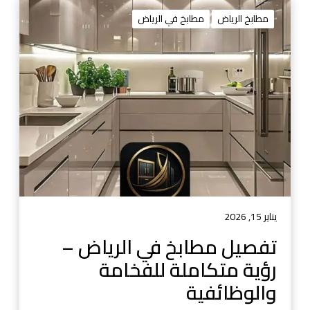
ت
ف
مطابخ الرياض
مطابخ في الرياض
ص
ي
ل
م
ط
ا
ب
خ
ف
ي
ا
ل
يناير 15, 2026
ر
تفصيل مطابخ في الرياض –
ي
رؤية متكاملة للفخامة
ا
ض
والوظائفية
–