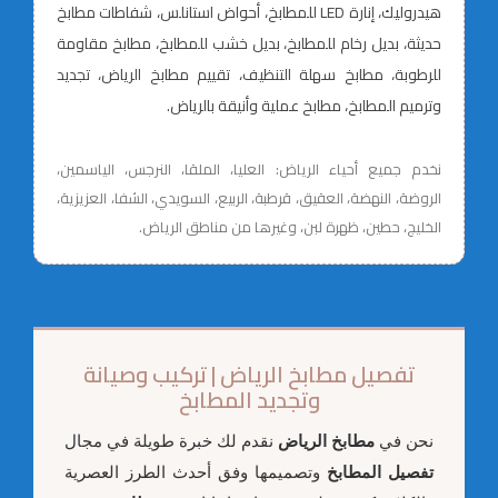
هيدروليك، إنارة LED للمطابخ، أحواض استانلس، شفاطات مطابخ
حديثة، بديل رخام للمطابخ، بديل خشب للمطابخ، مطابخ مقاومة
للرطوبة، مطابخ سهلة التنظيف، تقييم مطابخ الرياض، تجديد
وترميم المطابخ، مطابخ عملية وأنيقة بالرياض.
نخدم جميع أحياء الرياض: العليا، الملقا، النرجس، الياسمين،
الروضة، النهضة، العقيق، قرطبة، الربيع، السويدي، الشفا، العزيزية،
الخليج، حطين، ظهرة لبن، وغيرها من مناطق الرياض.
تفصيل مطابخ الرياض | تركيب وصيانة
وتجديد المطابخ
نحن في
مطابخ الرياض
نقدم لك خبرة طويلة في مجال
تفصيل المطابخ
وتصميمها وفق أحدث الطرز العصرية