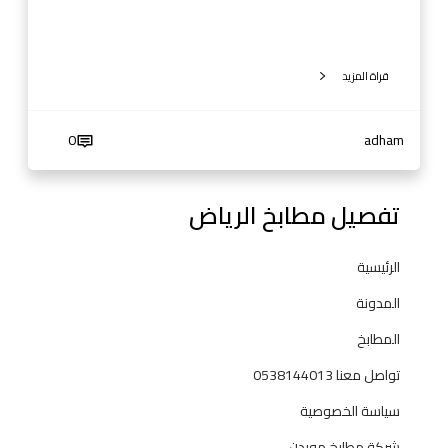
ر
ؤ
ي
قراة المزيد
ة
م
ت
0
adham
ك
ا
م
تفصيل مطابخ الرياض
ل
ة
الرئيسية
ل
ل
المدونة
ف
المطابخ
خ
ا
تواصل معنا 0538144013
م
سياسة الخصوصية
ة
و
شركة مطابخ موردن