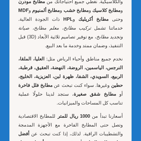
والكلاسيكية. نغطي جميع احتياجاتك من
مطابخ مودرن
و
مطابخ كلاسيك
و
مطابخ خشب
و
مطابخ ألمنيوم
و
MDF
وحتى
مطابخ أكريليك
و
HPL
ذات الجودة العالية.
خدماتنا تشمل
تركيب مطابخ، معلم مطابخ، صيانة
وتجديد مطابخ
، مع توفير تصاميم ثلاثية الأبعاد (3D) قبل
التنفيذ، وضمان ممتد وخدمة ما بعد البيع.
نخدم جميع مناطق وأحياء الرياض مثل:
العليا، الملقا،
النرجس، الياسمين، الروضة، النهضة، العقيق، قرطبة،
الربيع، السويدي، الشفا، ظهرة لبن، العزيزية، الخليج،
حطين
وغيرها. سواء كنت تبحث عن
مطابخ فلل فاخرة
أو
مطابخ شقق صغيرة
، ستجد لدينا حلولًا عملية
تناسب كل المساحات والميزانيات.
أسعارنا تبدأ من
1000 ريال للمتر
للمطابخ الاقتصادية
وتصل حتى المطابخ الفاخرة مع الأجهزة المدمجة
والتشطيبات الراقية. لذلك، إذا كنت تبحث عن
أفضل