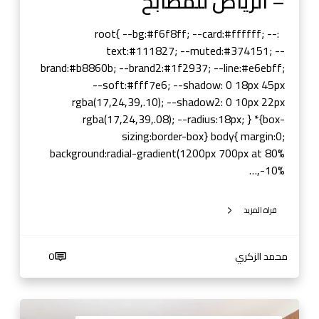
– الرياض للمطابخ
ي
ا
:root{ --bg:#f6f8ff; --card:#ffffff; --
ض
text:#111827; --muted:#374151; --
م
brand:#b8860b; --brand2:#1f2937; --line:#e6ebff;
ط
--soft:#fff7e6; --shadow: 0 18px 45px
ا
rgba(17,24,39,.10); --shadow2: 0 10px 22px
ب
rgba(17,24,39,.08); --radius:18px; } *{box-
خ
sizing:border-box} body{ margin:0;
ا
background:radial-gradient(1200px 700px at 80%
ل
-10%,…
ر
ي
ا
قراة المزيد
ض
–
محمد الزكري
0
م
ط
ا
ا
ب