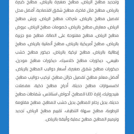
وتجديد مطابخ الرياض، مطابخ صغيرة بالرياض، مطابخ كبيرة
بالرياض، مطابخ فلل فاخرة، مطابخ شقق اقتصادية، أفضل محل
تفصيل مطابخ بالرياض، شركات مطابخ الرياض، ورش مطابخ
الرياض، معارض مطابخ بالرياض، خصومات مطابخ الرياض، عروض
مطابخ الرياض، مطابخ مفتوحة على الصالة، مطابخ مع جزيرة
بالرياض، مطابخ أمريكية بالرياض، مطابخ ألمانية بالرياض، مطابخ
إيطالية بالرياض، مطابخ تركية بالرياض، ديكور مطابخ خشب
طبيعي، ديكورات مطابخ كلاسيك، ديكورات مطابخ مودرن،
ديكورات مطابخ شقق صغيرة، أسعار دواليب المطابخ بالرياض،
أفضل معلم مطابخ، تفصيل خزائن مطابخ، تركيب دواليب مطابخ،
اكسسوارات مطابخ حديثة، أدراج مطابخ ذكية، مفصلات
هيدروليك، إنارة LED للمطابخ، أحواض استانلس، شفاطات مطابخ
حديثة، بديل رخام للمطابخ، بديل خشب للمطابخ، مطابخ مقاومة
للرطوبة، مطابخ سهلة التنظيف، تقييم مطابخ الرياض، تجديد
وترميم المطابخ، مطابخ عملية وأنيقة بالرياض.