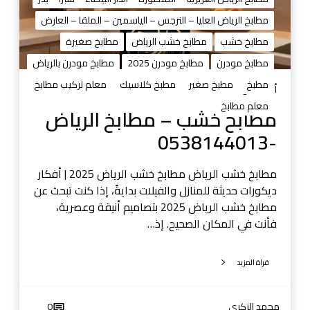
–
ي
مطابخ الرياض العليا – النرجس – الياسمين – الملقا – العارض
م
ا
ط
مطابخ خشب
مطابخ خشب الرياض
مطابخ صغيرة
ض
ا
مطابخ مودرن
مطابخ مودرن 2025
مطابخ مودرن بالرياض
ا
ب
ل
مطبخ
مطبخ صغير
مطبخ كلاسيك
معلم تركيب مطابخ
خ
أغسطس 29, 2025
ح
ا
معلم مطابخ
مطابخ خشب – مطابخ الرياض
د
ل
ي
-0538144013
ر
ث
ي
ا
مطابخ خشب الرياض مطابخ خشب الرياض 2025 | أفكار
ض
ديكورات حديثة للمنازل والفيلات بدايةً، إذا كنت تبحث عن
-
مطابخ خشب الرياض 2025 بتصاميم أنيقة وعصرية،
0
فأنت في المكان الصحيح. إذ…
5
3
قراة المزيد
8
1
4
محمد الزكري
0