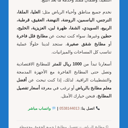
نخدم جميع مناطق وأحياء الرياض مثل:
العليا، الملقا،
النرجس، الياسمين، الروضة، النهضة، العقيق، قرطبة،
الربيع، السويدي، الشفا، ظهرة لبن، العزيزية، الخليج،
حطين
وغيرها. سواء كنت تبحث عن
مطابخ فلل فاخرة
أو
مطابخ شقق صغيرة
، ستجد لدينا حلولًا عملية
تناسب كل المساحات والميزانيات.
أسعارنا تبدأ من
1000 ريال للمتر
للمطابخ الاقتصادية
وتصل حتى المطابخ الفاخرة مع الأجهزة المدمجة
والتشطيبات الراقية. لذلك، إذا كنت تبحث عن
أفضل
معلم مطابخ بالرياض
أو ترغب في معرفة
أسعار تفصيل
المطابخ
، فنحن خيارك الأمثل.
اتصل بنا:
0538144013
|
واتساب مباشر
© مطابخ الرياض – تفصيل مطابخ | جميع الحقوق محفوظة