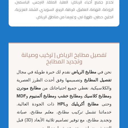
نخدم جميع أحياء الرياض: العليا، الملقا، النرجس، الياسمين،
الروضة، النهضة، العقيق، قرطبة، الربيع، السويدي، الشفا، العزيزية،
الخليج، حطين، ظهرة لبن، وغيرها من مناطق الرياض.
تفصيل مطابخ الرياض | تركيب وصيانة
وتجديد المطابخ
نحن في
مطابخ الرياض
نقدم لك خبرة طويلة في مجال
تفصيل المطابخ
وتصميمها وفق أحدث الطرز العصرية
والكلاسيكية. نغطي جميع احتياجاتك من
مطابخ مودرن
و
مطابخ كلاسيك
و
مطابخ خشب
و
مطابخ ألمنيوم
و
MDF
وحتى
مطابخ أكريليك
و
HPL
ذات الجودة العالية.
خدماتنا تشمل
تركيب مطابخ، معلم مطابخ، صيانة
وتجديد مطابخ
، مع توفير تصاميم ثلاثية الأبعاد (3D) قبل
التنفيذ، وضمان ممتد وخدمة ما بعد البيع.