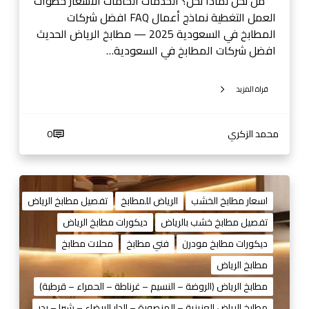
ب
من نحن لماذا نحن؟ الخدمات الخامات الأسعار خطوات
س
خ
العمل التغطية نماذج أعمال FAQ افضل شركات
ع
المطابخ في السعودية 2025 — مطابخ الرياض الحديث
و
افضل شركات المطابخ في السعودية…
د
ي
قراة المزيد
ة
2
0
محمد الزكري
0
2
5
—
م
م
ط
اسعار مطابخ الخشب
الرياض للمطابخ
تفصيل مطابخ الرياض
ط
ا
تفصيل مطابخ خشب بالرياض
ديكورات مطابخ الرياض
ا
ب
ب
ديكورات مطابخ مودرن
فني مطابخ
محلات مطابخ
خ
خ
خ
مطابخ الرياض
ا
ش
مطابخ الرياض (الروضة – النسيم – غرناطة – الحمراء – قرطبة)
ل
ب
ر
مطابخ الرياض العزيزية – المنصورة – الدار البيضاء – شبرا – بدر