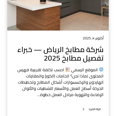
ب
ر
خ
ي
ا
ا
ل
ض
ر
ا
ي
ل
ا
أكتوبر 4, 2025
ح
ض
شركة مطابخ الرياض — خبراء
د
—
ي
تفصيل مطابخ 2025
خ
ث
ب
ر
الموقع الرسمي
احسب تكلفة تقريبية فهرس
ا
المحتوى لماذا نحن؟ الخامات (الكور) والمقارنات
ء
الهاردوير والإكسسوارات أشكال المطابخ وتخطيطات
ت
الحركة أسطح العمل والأسعار التشطيبات والألوان
ف
الإضاءة والتهوية مراحل العمل خطوة…
ص
ي
قراة المزيد
ل