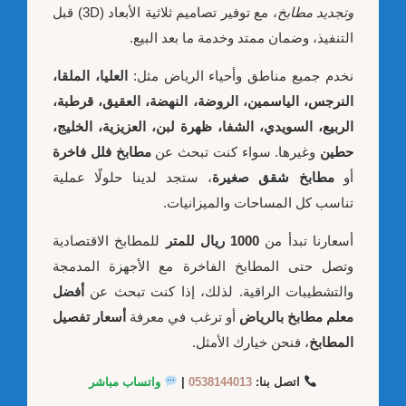
وتجديد مطابخ
، مع توفير تصاميم ثلاثية الأبعاد (3D) قبل
التنفيذ، وضمان ممتد وخدمة ما بعد البيع.
نخدم جميع مناطق وأحياء الرياض مثل:
العليا، الملقا،
النرجس، الياسمين، الروضة، النهضة، العقيق، قرطبة،
الربيع، السويدي، الشفا، ظهرة لبن، العزيزية، الخليج،
حطين
وغيرها. سواء كنت تبحث عن
مطابخ فلل فاخرة
أو
مطابخ شقق صغيرة
، ستجد لدينا حلولًا عملية
تناسب كل المساحات والميزانيات.
أسعارنا تبدأ من
1000 ريال للمتر
للمطابخ الاقتصادية
وتصل حتى المطابخ الفاخرة مع الأجهزة المدمجة
والتشطيبات الراقية. لذلك، إذا كنت تبحث عن
أفضل
معلم مطابخ بالرياض
أو ترغب في معرفة
أسعار تفصيل
المطابخ
، فنحن خيارك الأمثل.
اتصل بنا:
0538144013
|
واتساب مباشر