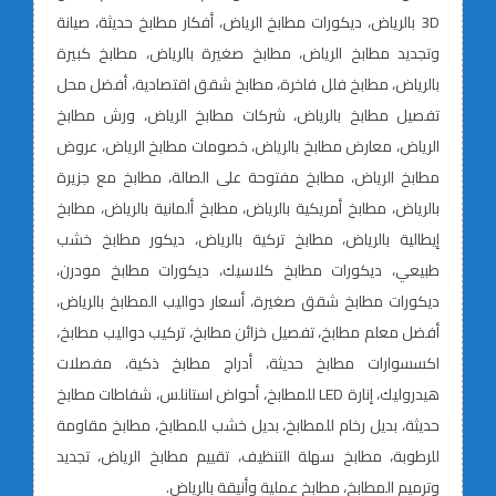
3D بالرياض، ديكورات مطابخ الرياض، أفكار مطابخ حديثة، صيانة
وتجديد مطابخ الرياض، مطابخ صغيرة بالرياض، مطابخ كبيرة
بالرياض، مطابخ فلل فاخرة، مطابخ شقق اقتصادية، أفضل محل
تفصيل مطابخ بالرياض، شركات مطابخ الرياض، ورش مطابخ
الرياض، معارض مطابخ بالرياض، خصومات مطابخ الرياض، عروض
مطابخ الرياض، مطابخ مفتوحة على الصالة، مطابخ مع جزيرة
بالرياض، مطابخ أمريكية بالرياض، مطابخ ألمانية بالرياض، مطابخ
إيطالية بالرياض، مطابخ تركية بالرياض، ديكور مطابخ خشب
طبيعي، ديكورات مطابخ كلاسيك، ديكورات مطابخ مودرن،
ديكورات مطابخ شقق صغيرة، أسعار دواليب المطابخ بالرياض،
أفضل معلم مطابخ، تفصيل خزائن مطابخ، تركيب دواليب مطابخ،
اكسسوارات مطابخ حديثة، أدراج مطابخ ذكية، مفصلات
هيدروليك، إنارة LED للمطابخ، أحواض استانلس، شفاطات مطابخ
حديثة، بديل رخام للمطابخ، بديل خشب للمطابخ، مطابخ مقاومة
للرطوبة، مطابخ سهلة التنظيف، تقييم مطابخ الرياض، تجديد
وترميم المطابخ، مطابخ عملية وأنيقة بالرياض.