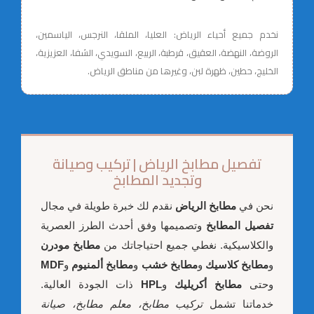
نخدم جميع أحياء الرياض: العليا، الملقا، النرجس، الياسمين،
الروضة، النهضة، العقيق، قرطبة، الربيع، السويدي، الشفا، العزيزية،
الخليج، حطين، ظهرة لبن، وغيرها من مناطق الرياض.
تفصيل مطابخ الرياض | تركيب وصيانة
وتجديد المطابخ
نحن في
مطابخ الرياض
نقدم لك خبرة طويلة في مجال
تفصيل المطابخ
وتصميمها وفق أحدث الطرز العصرية
والكلاسيكية. نغطي جميع احتياجاتك من
مطابخ مودرن
و
مطابخ كلاسيك
و
مطابخ خشب
و
مطابخ ألمنيوم
و
MDF
وحتى
مطابخ أكريليك
و
HPL
ذات الجودة العالية.
خدماتنا تشمل
تركيب مطابخ، معلم مطابخ، صيانة