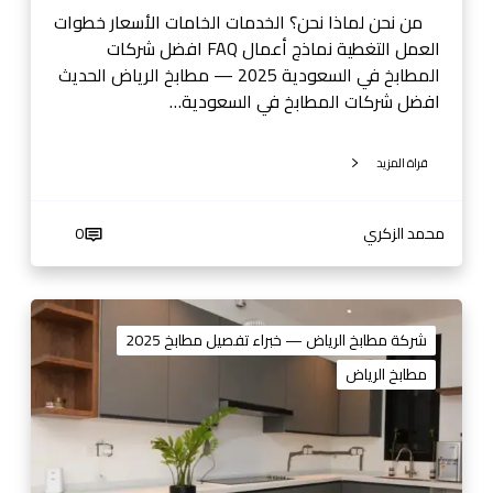
ل
من نحن لماذا نحن؟ الخدمات الخامات الأسعار خطوات
س
العمل التغطية نماذج أعمال FAQ افضل شركات
ع
المطابخ في السعودية 2025 — مطابخ الرياض الحديث
و
افضل شركات المطابخ في السعودية…
د
ي
قراة المزيد
ة
2
0
محمد الزكري
0
2
5
—
ش
م
ر
شركة مطابخ الرياض — خبراء تفصيل مطابخ 2025
ط
ك
مطابخ الرياض
ا
ة
ب
م
خ
ط
ا
ا
ل