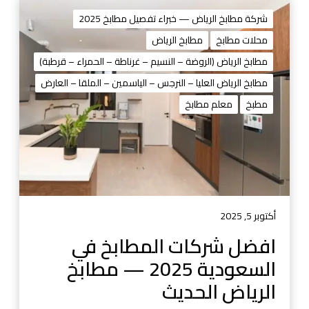
ا
ف
شركة مطابخ الرياض — خبراء تفصيل مطابخ 2025
ض
محلات مطابخ
مطابخ الرياض
ل
مطابخ الرياض (الروضة – النسيم – غرناطة – الحمراء – قرطبة)
ش
ر
مطابخ الرياض العليا – النرجس – الياسمين – الملقا – العارض
ك
مطبخ
معلم مطابخ
ا
ت
ا
ل
م
ط
ا
أكتوبر 5, 2025
ب
افضل شركات المطابخ في
خ
السعودية 2025 — مطابخ
ف
ي
الرياض الحديث
ا