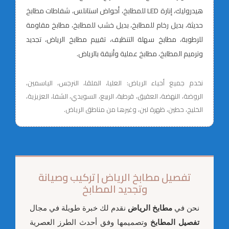
هيدروليك، إنارة LED للمطابخ، أحواض استانلس، شفاطات مطابخ
حديثة، بديل رخام للمطابخ، بديل خشب للمطابخ، مطابخ مقاومة
للرطوبة، مطابخ سهلة التنظيف، تقييم مطابخ الرياض، تجديد
وترميم المطابخ، مطابخ عملية وأنيقة بالرياض.
نخدم جميع أحياء الرياض: العليا، الملقا، النرجس، الياسمين،
الروضة، النهضة، العقيق، قرطبة، الربيع، السويدي، الشفا، العزيزية،
الخليج، حطين، ظهرة لبن، وغيرها من مناطق الرياض.
تفصيل مطابخ الرياض | تركيب وصيانة
وتجديد المطابخ
نحن في
مطابخ الرياض
نقدم لك خبرة طويلة في مجال
تفصيل المطابخ
وتصميمها وفق أحدث الطرز العصرية