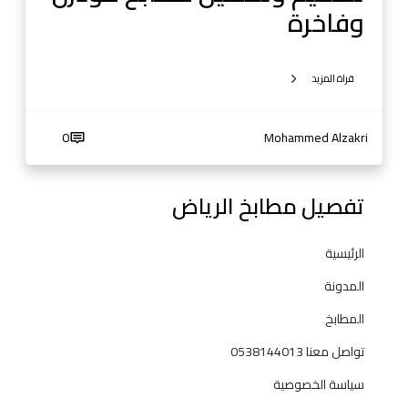
ض
وفاخرة
2
0
2
قراة المزيد
5
|
0
Mohammed Alzakri
ت
ص
م
تفصيل مطابخ الرياض
ي
م
و
الرئيسية
ت
المدونة
ف
ص
المطابخ
ي
تواصل معنا 0538144013
ل
م
سياسة الخصوصية
ط