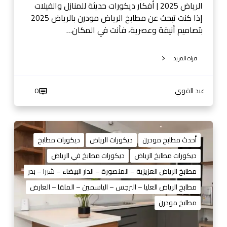
ي
الرياض 2025 | أفكار ديكورات حديثة للمنازل والفيلات
ا
إذا كنت تبحث عن مطابخ الرياض مودرن بالرياض 2025
ض
بتصاميم أنيقة وعصرية، فأنت في المكان…
2
0
قراة المزيد
2
5
0
عبد القوي
0
5
3
8
ا
1
ح
أحدث مطابخ مودرن
ديكورات الرياض
ديكورات مطابخ
4
د
ديكورات مطابخ الرياض
ديكورات مطابخ في الرياض
4
ث
مطابخ الرياض العزيزية – المنصورة – الدار البيضاء – شبرا – بدر
0
م
1
ط
مطابخ الرياض العليا – النرجس – الياسمين – الملقا – العارض
3
ا
مطابخ مودرن
ب
خ