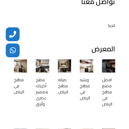
تواصل معنا
قريبا
المعرض
افضل
ورشه
صيانه
مطبخ
مطابخ
مصنع
مطابخ
مطابخ
أكريلك
في
مطابخ
في
الرياض
بتصميم
الرياض
في
الرياض
عصري
الرياض
وأنيق