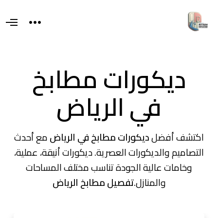
T
O
o
p
g
e
g
n
l
M
e
e
ديكورات مطابخ
s
n
i
u
d
e
في الرياض
a
r
e
a
اكتشف أفضل
ديكورات مطابخ في الرياض
مع أحدث
التصاميم والديكورات العصرية. ديكورات أنيقة، عملية،
وخامات عالية الجودة تناسب مختلف المساحات
والمنازل.
تفصيل مطابخ الرياض