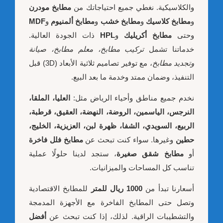
والكلاسيكية. نغطي جميع احتياجاتك من
مطابخ مودرن
و
مطابخ كلاسيك
و
مطابخ خشب
و
مطابخ ألمنيوم
و
MDF
وحتى
مطابخ أكريليك
و
HPL
ذات الجودة العالية.
خدماتنا تشمل
تركيب مطابخ، معلم مطابخ، صيانة
وتجديد مطابخ
، مع توفير تصاميم ثلاثية الأبعاد (3D) قبل
التنفيذ، وضمان ممتد وخدمة ما بعد البيع.
نخدم جميع مناطق وأحياء الرياض مثل:
العليا، الملقا،
النرجس، الياسمين، الروضة، النهضة، العقيق، قرطبة،
الربيع، السويدي، الشفا، ظهرة لبن، العزيزية، الخليج،
حطين
وغيرها. سواء كنت تبحث عن
مطابخ فلل فاخرة
أو
مطابخ شقق صغيرة
، ستجد لدينا حلولًا عملية
تناسب كل المساحات والميزانيات.
أسعارنا تبدأ من
1000 ريال للمتر
للمطابخ الاقتصادية
وتصل حتى المطابخ الفاخرة مع الأجهزة المدمجة
والتشطيبات الراقية. لذلك، إذا كنت تبحث عن
أفضل