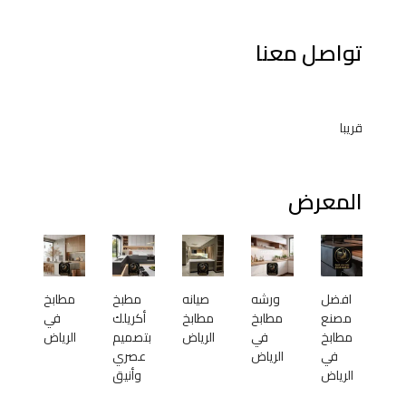
تواصل معنا
قريبا
المعرض
افضل
ورشه
صيانه
مطبخ
مطابخ
مصنع
مطابخ
مطابخ
أكريلك
في
مطابخ
في
الرياض
بتصميم
الرياض
في
الرياض
عصري
الرياض
وأنيق