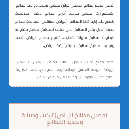
أفضل معلم مطابخ، تفصيل خزائن مطابخ، تركيب دواليب مطابخ،
اكسسوارات مطابخ حديثة، أدراج مطابخ ذكية، مفصلات
هيدروليك، إنارة LED للمطابخ، أحواض استانلس، شفاطات مطابخ
حديثة، بديل رخام للمطابخ، بديل خشب للمطابخ، مطابخ مقاومة
للرطوبة، مطابخ سهلة التنظيف، تقييم مطابخ الرياض، تجديد
وترميم المطابخ، مطابخ عملية وأنيقة بالرياض.
نخدم جميع أحياء الرياض: العليا، الملقا، النرجس، الياسمين،
الروضة، النهضة، العقيق، قرطبة، الربيع، السويدي، الشفا، العزيزية،
الخليج، حطين، ظهرة لبن، وغيرها من مناطق الرياض.
تفصيل مطابخ الرياض | تركيب وصيانة
وتجديد المطابخ