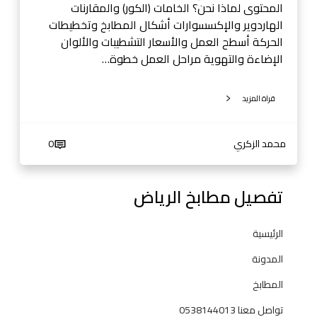
ا
المحتوى لماذا نحن؟ الخامات (الكور) والمقارنات
ء
الهاردوير والإكسسوارات أشكال المطابخ وتخطيطات
ت
الحركة أسطح العمل والأسعار التشطيبات والألوان
ف
الإضاءة والتهوية مراحل العمل خطوة…
ص
ي
قراة المزيد
ل
م
ط
محمد الزكري
0
ا
ب
تفصيل مطابخ الرياض
خ
2
0
الرئيسية
2
المدونة
5
المطابخ
تواصل معنا 0538144013