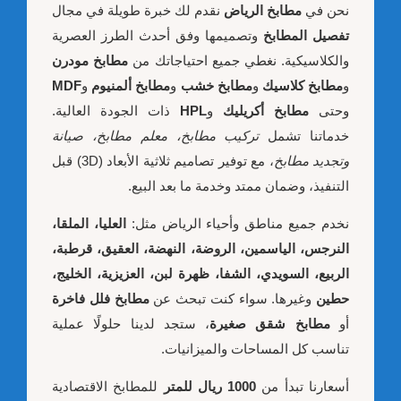
نحن في
مطابخ الرياض
نقدم لك خبرة طويلة في مجال
تفصيل المطابخ
وتصميمها وفق أحدث الطرز العصرية
والكلاسيكية. نغطي جميع احتياجاتك من
مطابخ مودرن
و
مطابخ كلاسيك
و
مطابخ خشب
و
مطابخ ألمنيوم
و
MDF
وحتى
مطابخ أكريليك
و
HPL
ذات الجودة العالية.
خدماتنا تشمل
تركيب مطابخ، معلم مطابخ، صيانة
وتجديد مطابخ
، مع توفير تصاميم ثلاثية الأبعاد (3D) قبل
التنفيذ، وضمان ممتد وخدمة ما بعد البيع.
نخدم جميع مناطق وأحياء الرياض مثل:
العليا، الملقا،
النرجس، الياسمين، الروضة، النهضة، العقيق، قرطبة،
الربيع، السويدي، الشفا، ظهرة لبن، العزيزية، الخليج،
حطين
وغيرها. سواء كنت تبحث عن
مطابخ فلل فاخرة
أو
مطابخ شقق صغيرة
، ستجد لدينا حلولًا عملية
تناسب كل المساحات والميزانيات.
أسعارنا تبدأ من
1000 ريال للمتر
للمطابخ الاقتصادية