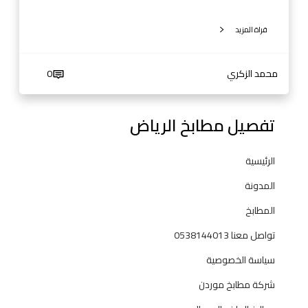
ج
ر
قراة المزيد
ب
ة
ت
محمد الزكري
0
ص
م
تفصيل مطابخ الرياض
ي
م
م
الرئيسية
ب
المدونة
ت
ك
المطابخ
ر
تواصل معنا 0538144013
ة
و
سياسة الخصوصية
ج
شركة مطابخ موردن
و
د