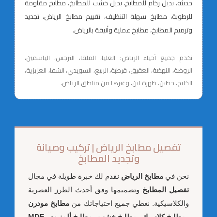
حديثة، بديل رخام للمطابخ، بديل خشب للمطابخ، مطابخ مقاومة
للرطوبة، مطابخ سهلة التنظيف، تقييم مطابخ الرياض، تجديد
وترميم المطابخ، مطابخ عملية وأنيقة بالرياض.
نخدم جميع أحياء الرياض: العليا، الملقا، النرجس، الياسمين،
الروضة، النهضة، العقيق، قرطبة، الربيع، السويدي، الشفا، العزيزية،
الخليج، حطين، ظهرة لبن، وغيرها من مناطق الرياض.
تفصيل مطابخ الرياض | تركيب وصيانة
وتجديد المطابخ
نحن في
مطابخ الرياض
نقدم لك خبرة طويلة في مجال
تفصيل المطابخ
وتصميمها وفق أحدث الطرز العصرية
والكلاسيكية. نغطي جميع احتياجاتك من
مطابخ مودرن
و
مطابخ كلاسيك
و
مطابخ خشب
و
مطابخ ألمنيوم
و
MDF