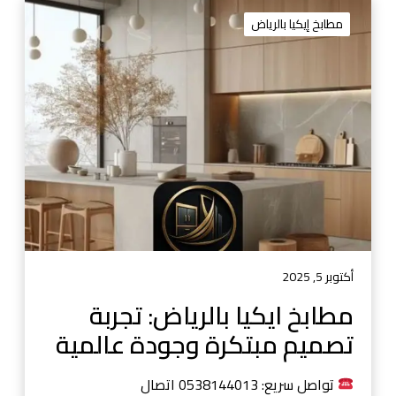
م
ط
مطابخ إيكيا بالرياض
ا
ب
خ
ا
ي
ك
ي
ا
ب
ا
ل
ر
أكتوبر 5, 2025
ي
مطابخ ايكيا بالرياض: تجربة
ا
تصميم مبتكرة وجودة عالمية
ض
:
ت
تواصل سريع: 0538144013 اتصال