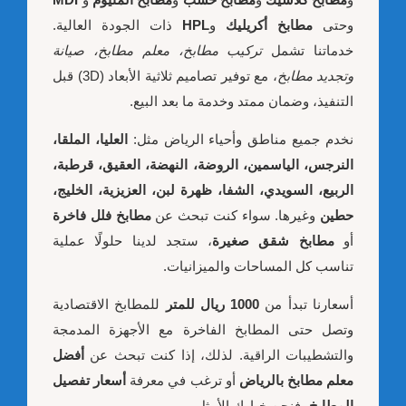
وحتى
مطابخ أكريليك
و
HPL
ذات الجودة العالية.
خدماتنا تشمل
تركيب مطابخ، معلم مطابخ، صيانة
وتجديد مطابخ
، مع توفير تصاميم ثلاثية الأبعاد (3D) قبل
التنفيذ، وضمان ممتد وخدمة ما بعد البيع.
نخدم جميع مناطق وأحياء الرياض مثل:
العليا، الملقا،
النرجس، الياسمين، الروضة، النهضة، العقيق، قرطبة،
الربيع، السويدي، الشفا، ظهرة لبن، العزيزية، الخليج،
حطين
وغيرها. سواء كنت تبحث عن
مطابخ فلل فاخرة
أو
مطابخ شقق صغيرة
، ستجد لدينا حلولًا عملية
تناسب كل المساحات والميزانيات.
أسعارنا تبدأ من
1000 ريال للمتر
للمطابخ الاقتصادية
وتصل حتى المطابخ الفاخرة مع الأجهزة المدمجة
والتشطيبات الراقية. لذلك، إذا كنت تبحث عن
أفضل
معلم مطابخ بالرياض
أو ترغب في معرفة
أسعار تفصيل
المطابخ
، فنحن خيارك الأمثل.