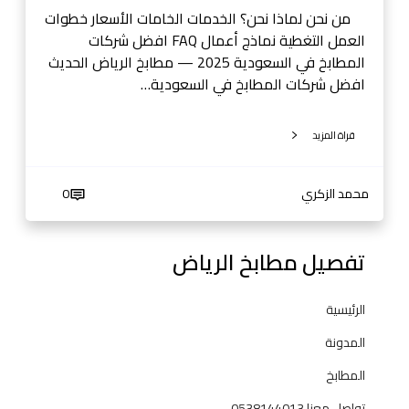
ل
من نحن لماذا نحن؟ الخدمات الخامات الأسعار خطوات
س
العمل التغطية نماذج أعمال FAQ افضل شركات
ع
المطابخ في السعودية 2025 — مطابخ الرياض الحديث
و
افضل شركات المطابخ في السعودية…
د
ي
قراة المزيد
ة
2
0
محمد الزكري
0
2
5
—
تفصيل مطابخ الرياض
م
ط
الرئيسية
ا
ب
المدونة
خ
المطابخ
ا
ل
تواصل معنا 0538144013