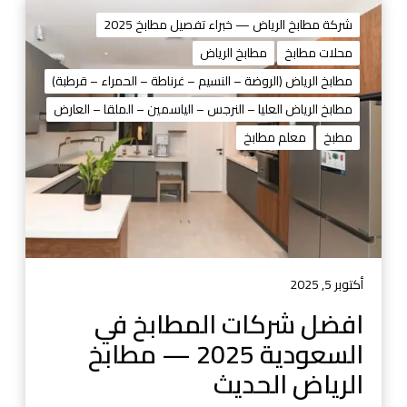
ا
ف
شركة مطابخ الرياض — خبراء تفصيل مطابخ 2025
ض
محلات مطابخ
مطابخ الرياض
ل
مطابخ الرياض (الروضة – النسيم – غرناطة – الحمراء – قرطبة)
ش
ر
مطابخ الرياض العليا – النرجس – الياسمين – الملقا – العارض
ك
مطبخ
معلم مطابخ
ا
ت
ا
ل
م
ط
ا
أكتوبر 5, 2025
ب
افضل شركات المطابخ في
خ
السعودية 2025 — مطابخ
ف
ي
الرياض الحديث
ا