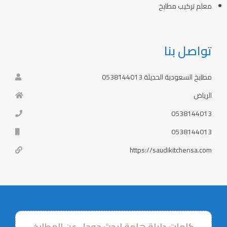
معلم تركيب مطابخ
تواصل بنا
مطابخ السعودية الحديثة 0538144013
الرياض
0538144013
0538144013
https://saudikitchensa.com
كلمات دليلة هامة لبحث جوجل عن المطابخ