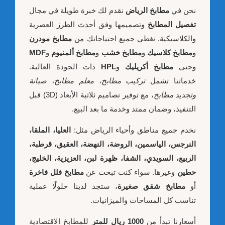
نحن في
مطابخ الرياض
نقدم لك خبرة طويلة في مجال
تفصيل المطابخ
وتصميمها وفق أحدث الطرز العصرية
والكلاسيكية. نغطي جميع احتياجاتك من
مطابخ مودرن
و
مطابخ كلاسيك
و
مطابخ خشب
و
مطابخ ألمنيوم
و
MDF
وحتى
مطابخ أكريليك
و
HPL
ذات الجودة العالية.
خدماتنا تشمل
تركيب مطابخ، معلم مطابخ، صيانة
وتجديد مطابخ
، مع توفير تصاميم ثلاثية الأبعاد (3D) قبل
التنفيذ، وضمان ممتد وخدمة ما بعد البيع.
نخدم جميع مناطق وأحياء الرياض مثل:
العليا، الملقا،
النرجس، الياسمين، الروضة، النهضة، العقيق، قرطبة،
الربيع، السويدي، الشفا، ظهرة لبن، العزيزية، الخليج،
حطين
وغيرها. سواء كنت تبحث عن
مطابخ فلل فاخرة
أو
مطابخ شقق صغيرة
، ستجد لدينا حلولًا عملية
تناسب كل المساحات والميزانيات.
أسعارنا تبدأ من
1000 ريال للمتر
للمطابخ الاقتصادية