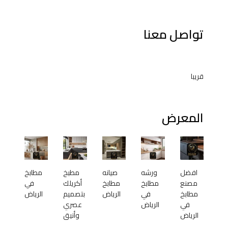
تواصل معنا
قريبا
المعرض
افضل
ورشه
صيانه
مطبخ
مطابخ
مصنع
مطابخ
مطابخ
أكريلك
في
مطابخ
في
الرياض
بتصميم
الرياض
في
الرياض
عصري
الرياض
وأنيق