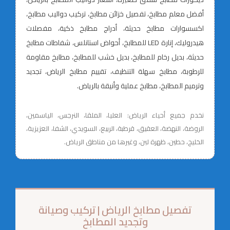
أفضل معلم مطابخ، تفصيل خزائن مطابخ، تركيب دواليب مطابخ،
اكسسوارات مطابخ حديثة، أدراج مطابخ ذكية، مفصلات
هيدروليك، إنارة LED للمطابخ، أحواض استانلس، شفاطات مطابخ
حديثة، بديل رخام للمطابخ، بديل خشب للمطابخ، مطابخ مقاومة
للرطوبة، مطابخ سهلة التنظيف، تقييم مطابخ الرياض، تجديد
وترميم المطابخ، مطابخ عملية وأنيقة بالرياض.
نخدم جميع أحياء الرياض: العليا، الملقا، النرجس، الياسمين،
الروضة، النهضة، العقيق، قرطبة، الربيع، السويدي، الشفا، العزيزية،
الخليج، حطين، ظهرة لبن، وغيرها من مناطق الرياض.
تفصيل مطابخ الرياض | تركيب وصيانة
وتجديد المطابخ