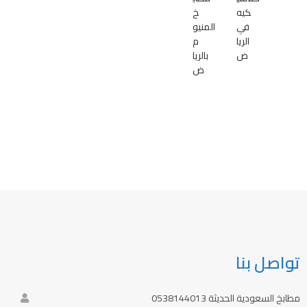
كيه
خ
في
المنيو
الريا
م
ض
بالريا
ض
تواصل بنا
مطابخ السعودية الحديثة 0538144013