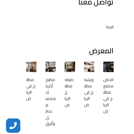
تواصل معنا
قريبا
المعرض
افضل
ورشه
صيانه
مطبخ
مطاب
مصنع
مطاب
مطاب
أكريل
خ في
مطاب
خ في
خ
ك
الريا
خ في
الريا
الريا
بتصمي
ض
الريا
ض
ض
م
ض
عصر
ي
وأنيق