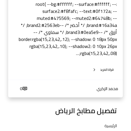
ن
:root{ --bg:#ffffff; --surface:#ffffff; --
ي
surface2:#f8fafc; --text:#0f172a; --
و
muted:#475569; --muted2:#64748b; --
م
brand:#16a34a; /* أخضر */ --brand2:#2563eb; /*
•
أزرق */ --brand3:#0ea5e9; /* سماوي */ --
خ
border:rgba(15,23,42,.12); --shadow: 0 18px 50px
ش
rgba(15,23,42,.10); --shadow2: 0 10px 26px
ب
rgba(15,23,42,.08);…
•
س
قراة المزيد
ت
ي
ل
محمد الزكري
0
تفصيل مطابخ الرياض
الرئيسية