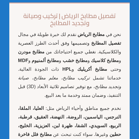
تفصيل مطابخ الرياض | تركيب وصيانة
وتجديد المطابخ
نحن في
مطابخ الرياض
نقدم لك خبرة طويلة في مجال
تفصيل المطابخ
وتصميمها وفق أحدث الطرز العصرية
والكلاسيكية. نغطي جميع احتياجاتك من
مطابخ مودرن
و
مطابخ كلاسيك
و
مطابخ خشب
و
مطابخ ألمنيوم
و
MDF
وحتى
مطابخ أكريليك
و
HPL
ذات الجودة العالية.
خدماتنا تشمل
تركيب مطابخ، معلم مطابخ، صيانة
وتجديد مطابخ
، مع توفير تصاميم ثلاثية الأبعاد (3D) قبل
التنفيذ، وضمان ممتد وخدمة ما بعد البيع.
نخدم جميع مناطق وأحياء الرياض مثل:
العليا، الملقا،
النرجس، الياسمين، الروضة، النهضة، العقيق، قرطبة،
الربيع، السويدي، الشفا، ظهرة لبن، العزيزية، الخليج،
حطين
وغيرها. سواء كنت تبحث عن
مطابخ فلل فاخرة