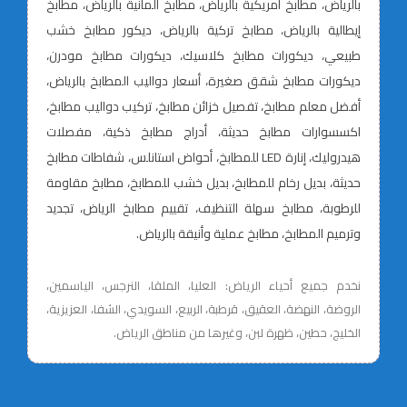
بالرياض، مطابخ أمريكية بالرياض، مطابخ ألمانية بالرياض، مطابخ
إيطالية بالرياض، مطابخ تركية بالرياض، ديكور مطابخ خشب
طبيعي، ديكورات مطابخ كلاسيك، ديكورات مطابخ مودرن،
ديكورات مطابخ شقق صغيرة، أسعار دواليب المطابخ بالرياض،
أفضل معلم مطابخ، تفصيل خزائن مطابخ، تركيب دواليب مطابخ،
اكسسوارات مطابخ حديثة، أدراج مطابخ ذكية، مفصلات
هيدروليك، إنارة LED للمطابخ، أحواض استانلس، شفاطات مطابخ
حديثة، بديل رخام للمطابخ، بديل خشب للمطابخ، مطابخ مقاومة
للرطوبة، مطابخ سهلة التنظيف، تقييم مطابخ الرياض، تجديد
وترميم المطابخ، مطابخ عملية وأنيقة بالرياض.
نخدم جميع أحياء الرياض: العليا، الملقا، النرجس، الياسمين،
الروضة، النهضة، العقيق، قرطبة، الربيع، السويدي، الشفا، العزيزية،
الخليج، حطين، ظهرة لبن، وغيرها من مناطق الرياض.