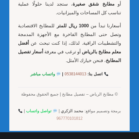
أو
مطابخ شقق صغيرة
، ستجد لدينا حلولًا عملية
تناسب كل المساحات والميزانيات.
أسعارنا تبدأ من
1000 ريال للمتر
للمطابخ الاقتصادية
وتصل حتى المطابخ الفاخرة مع الأجهزة المدمجة
والتشطيبات الراقية. لذلك، إذا كنت تبحث عن
أفضل
معلم مطابخ بالرياض
أو ترغب في معرفة
أسعار تفصيل
المطابخ
، فنحن خيارك الأمثل.
اتصل بنا:
0538144013
|
واتساب مباشر
© مطابخ الرياض – تفصيل مطابخ | جميع الحقوق محفوظة
برمجة وتصميم مواقع:
محمد الزكري
|
تواصل واتساب
|
967770101812