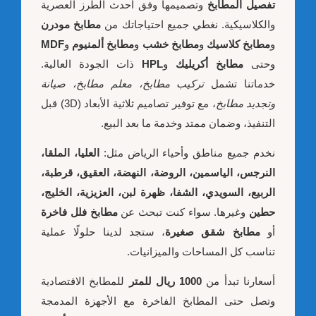
تفصيل المطابخ
وتصميمها وفق أحدث الطرز العصرية
والكلاسيكية. نغطي جميع احتياجاتك من
مطابخ مودرن
و
مطابخ كلاسيك
و
مطابخ خشب
و
مطابخ ألمنيوم
و
MDF
وحتى
مطابخ أكريليك
و
HPL
ذات الجودة العالية.
خدماتنا تشمل
تركيب مطابخ، معلم مطابخ، صيانة
وتجديد مطابخ
، مع توفير تصاميم ثلاثية الأبعاد (3D) قبل
التنفيذ، وضمان ممتد وخدمة ما بعد البيع.
نخدم جميع مناطق وأحياء الرياض مثل:
العليا، الملقا،
النرجس، الياسمين، الروضة، النهضة، العقيق، قرطبة،
الربيع، السويدي، الشفا، ظهرة لبن، العزيزية، الخليج،
حطين
وغيرها. سواء كنت تبحث عن
مطابخ فلل فاخرة
أو
مطابخ شقق صغيرة
، ستجد لدينا حلولًا عملية
تناسب كل المساحات والميزانيات.
أسعارنا تبدأ من
1000 ريال للمتر
للمطابخ الاقتصادية
وتصل حتى المطابخ الفاخرة مع الأجهزة المدمجة