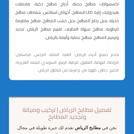
اكسسوارات مطابخ حديثة، أدراج مطابخ ذكية، مفصلات
هيدروليك، إنارة LED للمطابخ، أحواض استانلس، شفاطات مطابخ
حديثة، بديل رخام للمطابخ، بديل خشب للمطابخ، مطابخ مقاومة
للرطوبة، مطابخ سهلة التنظيف، تقييم مطابخ الرياض، تجديد
وترميم المطابخ، مطابخ عملية وأنيقة بالرياض.
نخدم جميع أحياء الرياض: العليا، الملقا، النرجس، الياسمين،
الروضة، النهضة، العقيق، قرطبة، الربيع، السويدي، الشفا، العزيزية،
الخليج، حطين، ظهرة لبن، وغيرها من مناطق الرياض.
تفصيل مطابخ الرياض | تركيب وصيانة
وتجديد المطابخ
نحن في
مطابخ الرياض
نقدم لك خبرة طويلة في مجال