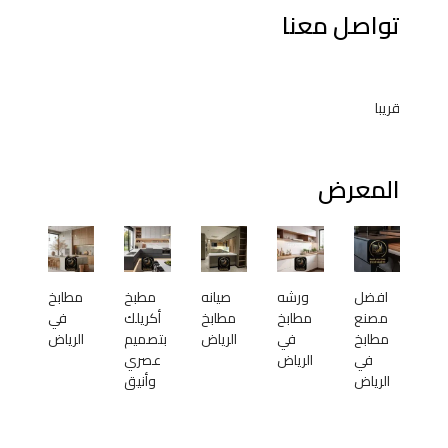
تواصل معنا
قريبا
المعرض
افضل
ورشه
صيانه
مطبخ
مطابخ
مصنع
مطابخ
مطابخ
أكريلك
في
مطابخ
في
الرياض
بتصميم
الرياض
في
الرياض
عصري
الرياض
وأنيق