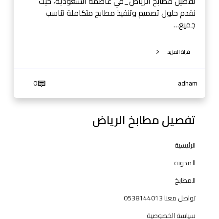
تفصيل مطابخ الرياض_في عاصمة السعودية، حيث
نقدم حلول تصميم وتنفيذ مطابخ متكاملة تناسب
جميع…
قراة المزيد
0
adham
تفصيل مطابخ الرياض
الرئيسية
المدونة
المطابخ
تواصل معنا 0538144013
سياسة الخصوصية