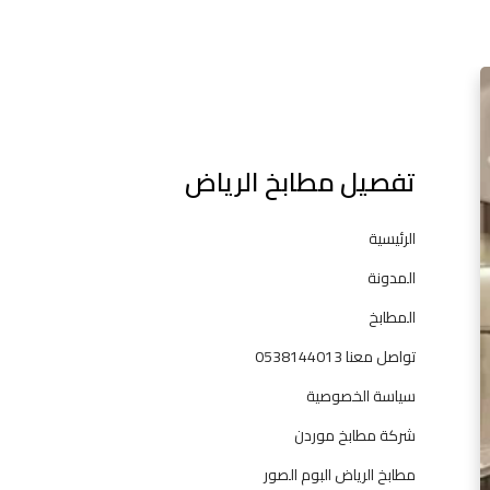
l
ت
ف
ص
ي
تفصيل مطابخ الرياض
ل
م
ط
الرئيسية
ا
المدونة
ب
خ
المطابخ
ف
تواصل معنا 0538144013
ي
ا
سياسة الخصوصية
ل
شركة مطابخ موردن
ر
ي
مطابخ الرياض البوم الصور