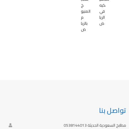
كيه
خ
في
المنيو
الريا
م
ض
بالريا
ض
تواصل بنا
مطابخ السعودية الحديثة 0538144013