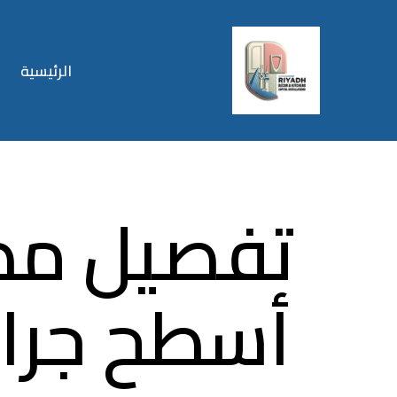
الرئيسية
تفصيل مط
أسطح جران