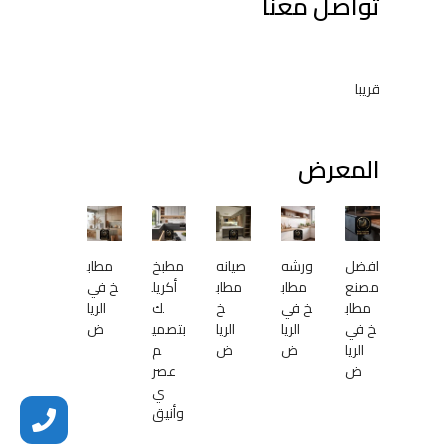
تواصل معنا
قريبا
المعرض
افضل
ورشه
صيانه
مطبخ
مطاب
مصنع
مطاب
مطاب
أكريل
خ في
مطاب
خ في
خ
ك
الريا
خ في
الريا
الريا
بتصمي
ض
الريا
ض
ض
م
ض
عصر
ي
وأنيق