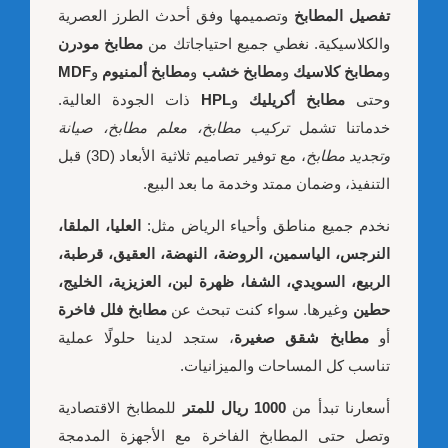
تفصيل المطابخ
وتصميمها وفق أحدث الطرز العصرية
والكلاسيكية. نغطي جميع احتياجاتك من
مطابخ مودرن
و
مطابخ كلاسيك
و
مطابخ خشب
و
مطابخ ألمنيوم
و
MDF
وحتى
مطابخ أكريليك
و
HPL
ذات الجودة العالية.
خدماتنا تشمل
تركيب مطابخ، معلم مطابخ، صيانة
وتجديد مطابخ
، مع توفير تصاميم ثلاثية الأبعاد (3D) قبل
التنفيذ، وضمان ممتد وخدمة ما بعد البيع.
نخدم جميع مناطق وأحياء الرياض مثل:
العليا، الملقا،
النرجس، الياسمين، الروضة، النهضة، العقيق، قرطبة،
الربيع، السويدي، الشفا، ظهرة لبن، العزيزية، الخليج،
حطين
وغيرها. سواء كنت تبحث عن
مطابخ فلل فاخرة
أو
مطابخ شقق صغيرة
، ستجد لدينا حلولًا عملية
تناسب كل المساحات والميزانيات.
أسعارنا تبدأ من
1000 ريال للمتر
للمطابخ الاقتصادية
وتصل حتى المطابخ الفاخرة مع الأجهزة المدمجة