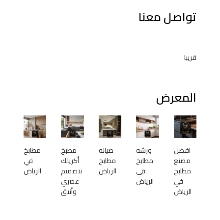
تواصل معنا
قريبا
المعرض
افضل
ورشه
صيانه
مطبخ
مطابخ
مصنع
مطابخ
مطابخ
أكريلك
في
مطابخ
في
الرياض
بتصميم
الرياض
في
الرياض
عصري
الرياض
وأنيق