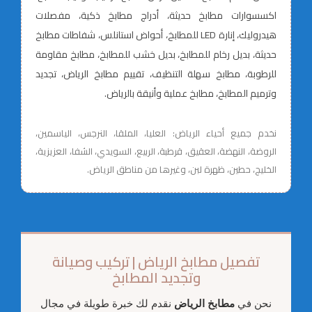
اكسسوارات مطابخ حديثة، أدراج مطابخ ذكية، مفصلات
هيدروليك، إنارة LED للمطابخ، أحواض استانلس، شفاطات مطابخ
حديثة، بديل رخام للمطابخ، بديل خشب للمطابخ، مطابخ مقاومة
للرطوبة، مطابخ سهلة التنظيف، تقييم مطابخ الرياض، تجديد
وترميم المطابخ، مطابخ عملية وأنيقة بالرياض.
نخدم جميع أحياء الرياض: العليا، الملقا، النرجس، الياسمين،
الروضة، النهضة، العقيق، قرطبة، الربيع، السويدي، الشفا، العزيزية،
الخليج، حطين، ظهرة لبن، وغيرها من مناطق الرياض.
تفصيل مطابخ الرياض | تركيب وصيانة
وتجديد المطابخ
نحن في
مطابخ الرياض
نقدم لك خبرة طويلة في مجال