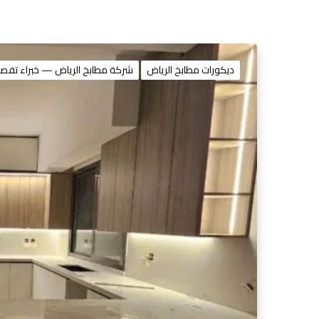
ديكورات مطابخ الرياض
شركة مطابخ الرياض — خبراء تفصيل م