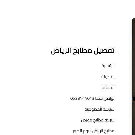
l
م
ط
ا
ب
تفصيل مطابخ الرياض
خ
ا
ل
الرئيسية
ر
المدونة
ي
ا
المطابخ
ض
تواصل معنا 0538144013
—
ت
سياسة الخصوصية
ص
شركة مطابخ موردن
م
ي
مطابخ الرياض البوم الصور