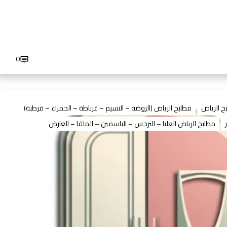
0
خ الرياض
مطابخ الرياض (الروضة – النسيم – غرناطة – الحمراء – قرطبة)
مطابخ الرياض العليا – النرجس – الياسمين – الملقا – العارض