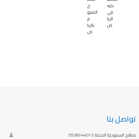
كيه
خ
في
المنيو
الريا
م
ض
بالريا
ض
تواصل بنا
مطابخ السعودية الحديثة 0538144013