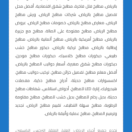
بالرياض، مطابخ فلل فاخرة، مطابخ شقق اقتصادية، أفضل محل
تفصيل مطابخ بالرياض، شركات مطابخ الرياض، ورش مطابخ
الرياض، معارض مطابخ بالرياض، خصومات مطابخ الرياض، عروض
مطابخ الرياض، مطابخ مفتوحة على الصالة، مطابخ مع جزيرة
بالرياض، مطابخ أمريكية بالرياض، مطابخ ألمانية بالرياض، مطابخ
إيطالية بالرياض، مطابخ تركية بالرياض، ديكور مطابخ خشب
طبيعي، ديكورات مطابخ كلاسيك، ديكورات مطابخ مودرن،
ديكورات مطابخ شقق صغيرة، أسعار دواليب المطابخ بالرياض،
أفضل معلم مطابخ، تفصيل خزائن مطابخ، تركيب دواليب مطابخ،
اكسسوارات مطابخ حديثة، أدراج مطابخ ذكية، مفصلات
هيدروليك، إنارة LED للمطابخ، أحواض استانلس، شفاطات مطابخ
حديثة، بديل رخام للمطابخ، بديل خشب للمطابخ، مطابخ مقاومة
للرطوبة، مطابخ سهلة التنظيف، تقييم مطابخ الرياض، تجديد
وترميم المطابخ، مطابخ عملية وأنيقة بالرياض.
نخدم جميع أحياء الرياض: العليا، الملقا، النرجس، الياسمين،