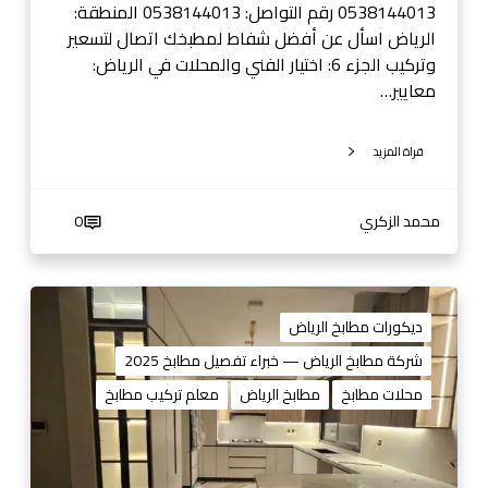
ص
0538144013 رقم التواصل: 0538144013 المنطقة:
ل
الرياض اسأل عن أفضل شفاط لمطبخك اتصال لتسعير
ا
وتركيب الجزء 6: اختيار الفني والمحلات في الرياض:
ل
معايير…
ا
ن
قراة المزيد
0
5
3
محمد الزكري
0
8
1
4
م
4
ط
ديكورات مطابخ الرياض
0
ا
شركة مطابخ الرياض — خبراء تفصيل مطابخ 2025
1
ب
محلات مطابخ
مطابخ الرياض
معلم تركيب مطابخ
3
خ
ا
ل
ر