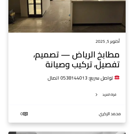
ي
ا
ض
—
ت
ص
أكتوبر 5, 2025
م
مطابخ الرياض — تصميم،
ي
تفصيل، تركيب وصيانة
م
،
ت
تواصل سريع: 0538144013 اتصال
ف
ص
قراة المزيد
ي
ل
،
محمد الزكري
0
ت
ر