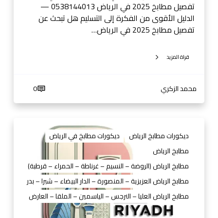
ي
تفصيل مطابخ 2025 في الرياض 0538144013 —
ا
الدليل الأقوى من الفكرة إلى التسليم هل تبحث عن
ض
تفصيل مطابخ 2025 في الرياض…
قراة المزيد
محمد الزكري
0
م
ط
ديكورات مطابخ الرياض
ديكورات مطابخ في الرياض
ا
مطابخ الرياض
ب
مطابخ الرياض (الروضة – النسيم – غرناطة – الحمراء – قرطبة)
خ
ا
مطابخ الرياض العزيزية – المنصورة – الدار البيضاء – شبرا – بدر
ل
مطابخ الرياض العليا – النرجس – الياسمين – الملقا – العارض
ر
ي