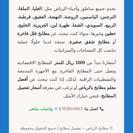
نخدم جميع مناطق وأحياء الرياض مثل:
العليا، الملقا،
النرجس، الياسمين، الروضة، النهضة، العقيق، قرطبة،
الربيع، السويدي، الشفا، ظهرة لبن، العزيزية، الخليج،
حطين
وغيرها. سواء كنت تبحث عن
مطابخ فلل فاخرة
أو
مطابخ شقق صغيرة
، ستجد لدينا حلولًا عملية
تناسب كل المساحات والميزانيات.
أسعارنا تبدأ من
1000 ريال للمتر
للمطابخ الاقتصادية
وتصل حتى المطابخ الفاخرة مع الأجهزة المدمجة
والتشطيبات الراقية. لذلك، إذا كنت تبحث عن
أفضل
معلم مطابخ بالرياض
أو ترغب في معرفة
أسعار تفصيل
المطابخ
، فنحن خيارك الأمثل.
اتصل بنا:
0538144013
|
واتساب مباشر
© مطابخ الرياض – تفصيل مطابخ | جميع الحقوق محفوظة