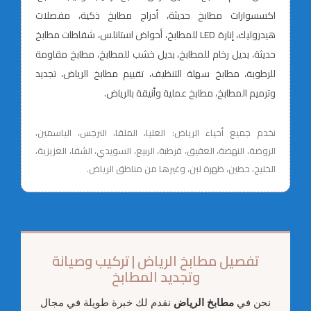
اكسسوارات مطابخ حديثة، أدراج مطابخ ذكية، مفصلات
هيدروليك، إنارة LED للمطابخ، أحواض استانلس، شفاطات مطابخ
حديثة، بديل رخام للمطابخ، بديل خشب للمطابخ، مطابخ مقاومة
للرطوبة، مطابخ سهلة التنظيف، تقييم مطابخ الرياض، تجديد
وترميم المطابخ، مطابخ عملية وأنيقة بالرياض.
نخدم جميع أحياء الرياض: العليا، الملقا، النرجس، الياسمين،
الروضة، النهضة، العقيق، قرطبة، الربيع، السويدي، الشفا، العزيزية،
الخليج، حطين، ظهرة لبن، وغيرها من مناطق الرياض.
تفصيل مطابخ الرياض | تركيب وصيانة
وتجديد المطابخ
نحن في
مطابخ الرياض
نقدم لك خبرة طويلة في مجال