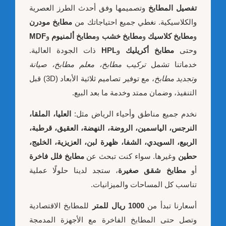
تفصيل المطابخ
وتصميمها وفق أحدث الطرز العصرية
والكلاسيكية. نغطي جميع احتياجاتك من
مطابخ مودرن
و
مطابخ كلاسيك
و
مطابخ خشب
و
مطابخ ألمنيوم
و
MDF
وحتى
مطابخ أكريليك
و
HPL
ذات الجودة العالية.
خدماتنا تشمل
تركيب مطابخ، معلم مطابخ، صيانة
وتجديد مطابخ
، مع توفير تصاميم ثلاثية الأبعاد (3D) قبل
التنفيذ، وضمان ممتد وخدمة ما بعد البيع.
نخدم جميع مناطق وأحياء الرياض مثل:
العليا، الملقا،
النرجس، الياسمين، الروضة، النهضة، العقيق، قرطبة،
الربيع، السويدي، الشفا، ظهرة لبن، العزيزية، الخليج،
حطين
وغيرها. سواء كنت تبحث عن
مطابخ فلل فاخرة
أو
مطابخ شقق صغيرة
، ستجد لدينا حلولًا عملية
تناسب كل المساحات والميزانيات.
أسعارنا تبدأ من
1000 ريال للمتر
للمطابخ الاقتصادية
وتصل حتى المطابخ الفاخرة مع الأجهزة المدمجة