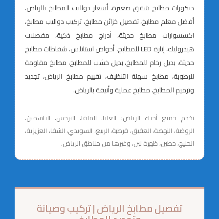
ديكورات مطابخ شقق صغيرة، أسعار دواليب المطابخ بالرياض،
أفضل معلم مطابخ، تفصيل خزائن مطابخ، تركيب دواليب مطابخ،
اكسسوارات مطابخ حديثة، أدراج مطابخ ذكية، مفصلات
هيدروليك، إنارة LED للمطابخ، أحواض استانلس، شفاطات مطابخ
حديثة، بديل رخام للمطابخ، بديل خشب للمطابخ، مطابخ مقاومة
للرطوبة، مطابخ سهلة التنظيف، تقييم مطابخ الرياض، تجديد
وترميم المطابخ، مطابخ عملية وأنيقة بالرياض.
نخدم جميع أحياء الرياض: العليا، الملقا، النرجس، الياسمين،
الروضة، النهضة، العقيق، قرطبة، الربيع، السويدي، الشفا، العزيزية،
الخليج، حطين، ظهرة لبن، وغيرها من مناطق الرياض.
تفصيل مطابخ الرياض | تركيب وصيانة