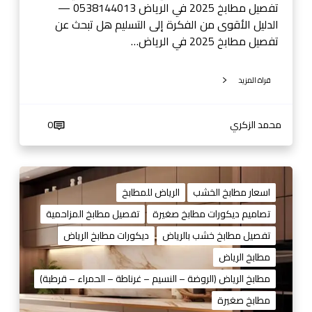
ي
تفصيل مطابخ 2025 في الرياض 0538144013 —
ا
الدليل الأقوى من الفكرة إلى التسليم هل تبحث عن
ض
تفصيل مطابخ 2025 في الرياض…
قراة المزيد
محمد الزكري
0
ت
ف
اسعار مطابخ الخشب
الرياض للمطابخ
ص
تصاميم ديكورات مطابخ صغيرة
تفصيل مطابخ المزاحمية
ي
تفصيل مطابخ خشب بالرياض
ديكورات مطابخ الرياض
ل
م
مطابخ الرياض
ط
مطابخ الرياض (الروضة – النسيم – غرناطة – الحمراء – قرطبة)
ا
مطابخ صغيرة
ب