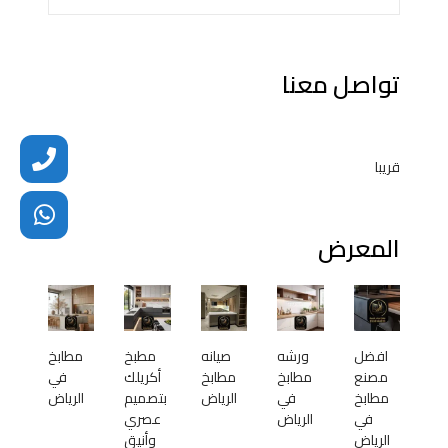
تواصل معنا
قريبا
المعرض
افضل
ورشه
صيانه
مطبخ
مطابخ
مصنع
مطابخ
مطابخ
أكريلك
في
مطابخ
في
الرياض
بتصميم
الرياض
في
الرياض
عصري
الرياض
وأنيق