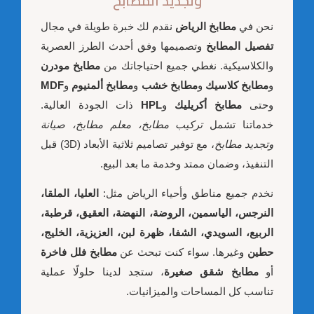
وتجديد المطابخ
نحن في
مطابخ الرياض
نقدم لك خبرة طويلة في مجال
تفصيل المطابخ
وتصميمها وفق أحدث الطرز العصرية
والكلاسيكية. نغطي جميع احتياجاتك من
مطابخ مودرن
و
مطابخ كلاسيك
و
مطابخ خشب
و
مطابخ ألمنيوم
و
MDF
وحتى
مطابخ أكريليك
و
HPL
ذات الجودة العالية.
خدماتنا تشمل
تركيب مطابخ، معلم مطابخ، صيانة
وتجديد مطابخ
، مع توفير تصاميم ثلاثية الأبعاد (3D) قبل
التنفيذ، وضمان ممتد وخدمة ما بعد البيع.
نخدم جميع مناطق وأحياء الرياض مثل:
العليا، الملقا،
النرجس، الياسمين، الروضة، النهضة، العقيق، قرطبة،
الربيع، السويدي، الشفا، ظهرة لبن، العزيزية، الخليج،
حطين
وغيرها. سواء كنت تبحث عن
مطابخ فلل فاخرة
أو
مطابخ شقق صغيرة
، ستجد لدينا حلولًا عملية
تناسب كل المساحات والميزانيات.