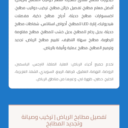
أفضل معلم مطابخ، تفصيل خزائن مطابخ، تركيب دواليب مطابخ،
اكسسوارات مطابخ حديثة، أدراج مطابخ ذكية، مفصلات
هيدروليك، إنارة LED للمطابخ، أحواض استانلس، شفاطات مطابخ
حديثة، بديل رخام للمطابخ، بديل خشب للمطابخ، مطابخ مقاومة
للرطوبة، مطابخ سهلة التنظيف، تقييم مطابخ الرياض، تجديد
وترميم المطابخ، مطابخ عملية وأنيقة بالرياض.
نخدم جميع أحياء الرياض: العليا، الملقا، النرجس، الياسمين،
الروضة، النهضة، العقيق، قرطبة، الربيع، السويدي، الشفا، العزيزية،
الخليج، حطين، ظهرة لبن، وغيرها من مناطق الرياض.
تفصيل مطابخ الرياض | تركيب وصيانة
وتجديد المطابخ