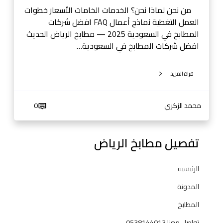
ل
من نحن لماذا نحن؟ الخدمات الخامات الأسعار خطوات
س
العمل التغطية نماذج أعمال FAQ افضل شركات
ع
المطابخ في السعودية 2025 — مطابخ الرياض الحديث
و
افضل شركات المطابخ في السعودية…
د
ي
قراة المزيد
ة
2
0
محمد الزكري
0
2
5
—
تفصيل مطابخ الرياض
م
ط
الرئيسية
ا
ب
المدونة
خ
المطابخ
ا
ل
تواصل معنا 0538144013