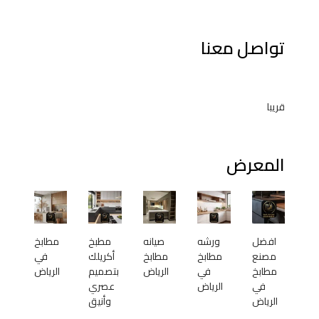
تواصل معنا
قريبا
المعرض
افضل
ورشه
صيانه
مطبخ
مطابخ
مصنع
مطابخ
مطابخ
أكريلك
في
مطابخ
في
الرياض
بتصميم
الرياض
في
الرياض
عصري
الرياض
وأنيق