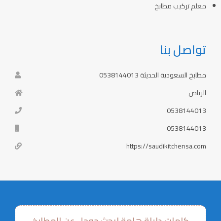
معلم تركيب مطابخ
تواصل بنا
مطابخ السعودية الحديثة 0538144013
الرياض
0538144013
0538144013
https://saudikitchensa.com
كلمات دليلة هامة لبحث جوجل عن المطابخ