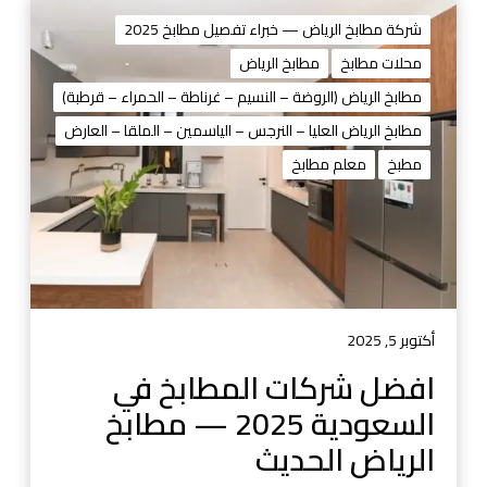
ا
ف
شركة مطابخ الرياض — خبراء تفصيل مطابخ 2025
ض
محلات مطابخ
مطابخ الرياض
ل
مطابخ الرياض (الروضة – النسيم – غرناطة – الحمراء – قرطبة)
ش
ر
مطابخ الرياض العليا – النرجس – الياسمين – الملقا – العارض
ك
مطبخ
معلم مطابخ
ا
ت
ا
ل
م
ط
ا
أكتوبر 5, 2025
ب
افضل شركات المطابخ في
خ
السعودية 2025 — مطابخ
ف
ي
الرياض الحديث
ا