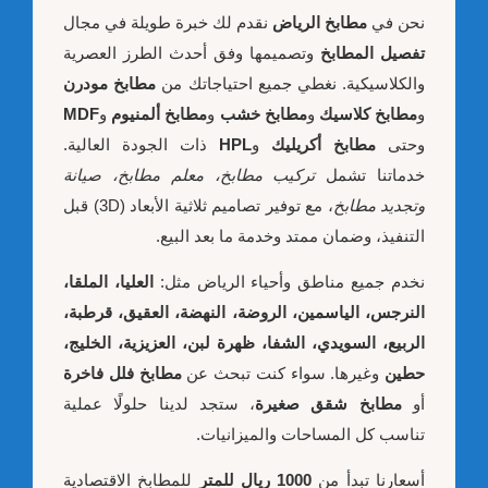
نحن في
مطابخ الرياض
نقدم لك خبرة طويلة في مجال
تفصيل المطابخ
وتصميمها وفق أحدث الطرز العصرية
والكلاسيكية. نغطي جميع احتياجاتك من
مطابخ مودرن
و
مطابخ كلاسيك
و
مطابخ خشب
و
مطابخ ألمنيوم
و
MDF
وحتى
مطابخ أكريليك
و
HPL
ذات الجودة العالية.
خدماتنا تشمل
تركيب مطابخ، معلم مطابخ، صيانة
وتجديد مطابخ
، مع توفير تصاميم ثلاثية الأبعاد (3D) قبل
التنفيذ، وضمان ممتد وخدمة ما بعد البيع.
نخدم جميع مناطق وأحياء الرياض مثل:
العليا، الملقا،
النرجس، الياسمين، الروضة، النهضة، العقيق، قرطبة،
الربيع، السويدي، الشفا، ظهرة لبن، العزيزية، الخليج،
حطين
وغيرها. سواء كنت تبحث عن
مطابخ فلل فاخرة
أو
مطابخ شقق صغيرة
، ستجد لدينا حلولًا عملية
تناسب كل المساحات والميزانيات.
أسعارنا تبدأ من
1000 ريال للمتر
للمطابخ الاقتصادية