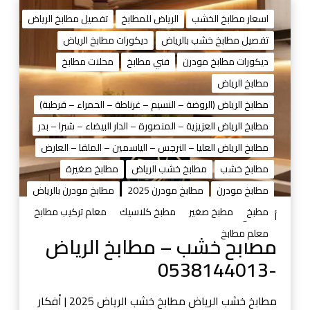
م
ط
اسعار مطابخ الخشب
الرياض للمطابخ
تفصيل مطابخ الرياض
ا
تفصيل مطابخ خشب بالرياض
ديكورات مطابخ الرياض
ب
ديكورات مطابخ مودرن
فني مطابخ
محلات مطابخ
خ
خ
مطابخ الرياض
ش
مطابخ الرياض (الروضة – النسيم – غرناطة – الحمراء – قرطبة)
ب
مطابخ الرياض العزيزية – المنصورة – الدار البيضاء – شبرا – بدر
–
مطابخ الرياض العليا – النرجس – الياسمين – الملقا – العارض
م
ط
مطابخ خشب
مطابخ خشب الرياض
مطابخ صغيرة
ا
مطابخ مودرن
مطابخ مودرن 2025
مطابخ مودرن بالرياض
ب
مطبخ
مطبخ صغير
مطبخ كلاسيك
معلم تركيب مطابخ
خ
أغسطس 29, 2025
ا
معلم مطابخ
مطابخ خشب – مطابخ الرياض
ل
-0538144013
ر
ي
ا
مطابخ خشب الرياض مطابخ خشب الرياض 2025 | أفكار