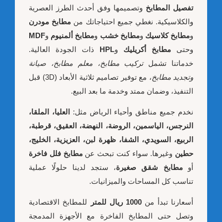
تفصيل المطابخ
وتصميمها وفق أحدث الطرز العصرية
والكلاسيكية. نغطي جميع احتياجاتك من
مطابخ مودرن
و
مطابخ كلاسيك
و
مطابخ خشب
و
مطابخ ألمنيوم
و
MDF
وحتى
مطابخ أكريليك
و
HPL
ذات الجودة العالية.
خدماتنا تشمل
تركيب مطابخ، معلم مطابخ، صيانة
وتجديد مطابخ
، مع توفير تصاميم ثلاثية الأبعاد (3D) قبل
التنفيذ، وضمان ممتد وخدمة ما بعد البيع.
نخدم جميع مناطق وأحياء الرياض مثل:
العليا، الملقا،
النرجس، الياسمين، الروضة، النهضة، العقيق، قرطبة،
الربيع، السويدي، الشفا، ظهرة لبن، العزيزية، الخليج،
حطين
وغيرها. سواء كنت تبحث عن
مطابخ فلل فاخرة
أو
مطابخ شقق صغيرة
، ستجد لدينا حلولًا عملية
تناسب كل المساحات والميزانيات.
أسعارنا تبدأ من
1000 ريال للمتر
للمطابخ الاقتصادية
وتصل حتى المطابخ الفاخرة مع الأجهزة المدمجة