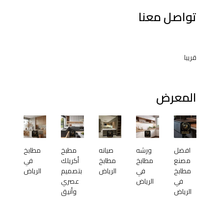
تواصل معنا
قريبا
المعرض
افضل
ورشه
صيانه
مطبخ
مطابخ
مصنع
مطابخ
مطابخ
أكريلك
في
مطابخ
في
الرياض
بتصميم
الرياض
في
الرياض
عصري
الرياض
وأنيق