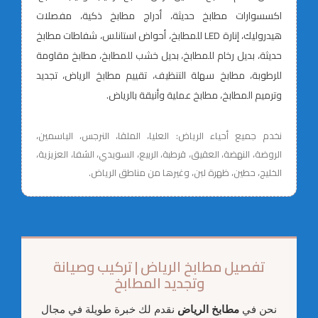
اكسسوارات مطابخ حديثة، أدراج مطابخ ذكية، مفصلات
هيدروليك، إنارة LED للمطابخ، أحواض استانلس، شفاطات مطابخ
حديثة، بديل رخام للمطابخ، بديل خشب للمطابخ، مطابخ مقاومة
للرطوبة، مطابخ سهلة التنظيف، تقييم مطابخ الرياض، تجديد
وترميم المطابخ، مطابخ عملية وأنيقة بالرياض.
نخدم جميع أحياء الرياض: العليا، الملقا، النرجس، الياسمين،
الروضة، النهضة، العقيق، قرطبة، الربيع، السويدي، الشفا، العزيزية،
الخليج، حطين، ظهرة لبن، وغيرها من مناطق الرياض.
تفصيل مطابخ الرياض | تركيب وصيانة
وتجديد المطابخ
نحن في
مطابخ الرياض
نقدم لك خبرة طويلة في مجال