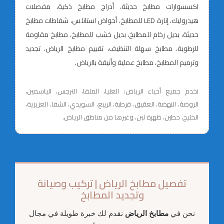
اكسسوارات مطابخ حديثة، أدراج مطابخ ذكية، مفصلات
هيدروليك، إنارة LED للمطابخ، أحواض استانلس، شفاطات مطابخ
حديثة، بديل رخام للمطابخ، بديل خشب للمطابخ، مطابخ مقاومة
للرطوبة، مطابخ سهلة التنظيف، تقييم مطابخ الرياض، تجديد
وترميم المطابخ، مطابخ عملية وأنيقة بالرياض.
نخدم جميع أحياء الرياض: العليا، الملقا، النرجس، الياسمين،
الروضة، النهضة، العقيق، قرطبة، الربيع، السويدي، الشفا، العزيزية،
الخليج، حطين، ظهرة لبن، وغيرها من مناطق الرياض.
تفصيل مطابخ الرياض | تركيب وصيانة
وتجديد المطابخ
نحن في
مطابخ الرياض
نقدم لك خبرة طويلة في مجال