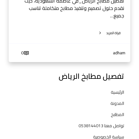
تفصيل مطابخ الرياض_في عاصمة السعودية، حيث
نقدم حلول تصميم وتنفيذ مطابخ متكاملة تناسب
جميع…
قراة المزيد
0
adham
تفصيل مطابخ الرياض
الرئيسية
المدونة
المطابخ
تواصل معنا 0538144013
سياسة الخصوصية