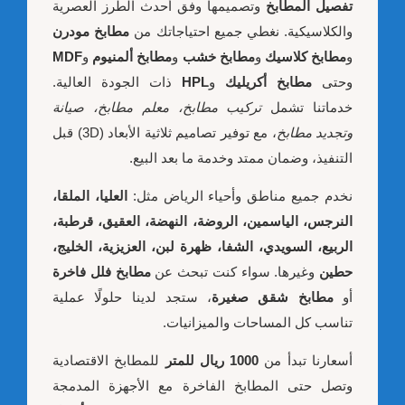
تفصيل المطابخ
وتصميمها وفق أحدث الطرز العصرية
والكلاسيكية. نغطي جميع احتياجاتك من
مطابخ مودرن
و
مطابخ كلاسيك
و
مطابخ خشب
و
مطابخ ألمنيوم
و
MDF
وحتى
مطابخ أكريليك
و
HPL
ذات الجودة العالية.
خدماتنا تشمل
تركيب مطابخ، معلم مطابخ، صيانة
وتجديد مطابخ
، مع توفير تصاميم ثلاثية الأبعاد (3D) قبل
التنفيذ، وضمان ممتد وخدمة ما بعد البيع.
نخدم جميع مناطق وأحياء الرياض مثل:
العليا، الملقا،
النرجس، الياسمين، الروضة، النهضة، العقيق، قرطبة،
الربيع، السويدي، الشفا، ظهرة لبن، العزيزية، الخليج،
حطين
وغيرها. سواء كنت تبحث عن
مطابخ فلل فاخرة
أو
مطابخ شقق صغيرة
، ستجد لدينا حلولًا عملية
تناسب كل المساحات والميزانيات.
أسعارنا تبدأ من
1000 ريال للمتر
للمطابخ الاقتصادية
وتصل حتى المطابخ الفاخرة مع الأجهزة المدمجة