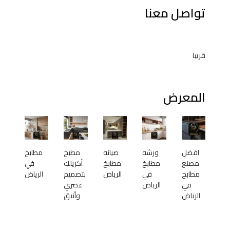
تواصل معنا
قريبا
المعرض
افضل
ورشه
صيانه
مطبخ
مطابخ
مصنع
مطابخ
مطابخ
أكريلك
في
مطابخ
في
الرياض
بتصميم
الرياض
في
الرياض
عصري
الرياض
وأنيق