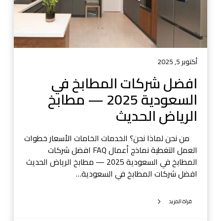
ت
ب
ا
و
ل
ض
م
م
ط
ا
ا
أكتوبر 5, 2025
ن
ب
افضل شركات المطابخ في
—
خ
ح
السعودية 2025 — مطابخ
ف
ل
ي
الرياض الحديث
و
ا
ل
ل
من نحن لماذا نحن؟ الخدمات الخامات الأسعار خطوات
ح
س
العمل التغطية نماذج أعمال FAQ افضل شركات
س
ع
المطابخ في السعودية 2025 — مطابخ الرياض الحديث
ب
و
افضل شركات المطابخ في السعودية…
ا
د
ل
ي
ط
قراة المزيد
ة
ل
2