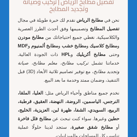
تفصيل مطابخ الرياض | تركيب وصيانة
وتجديد المطابخ
نحن في
مطابخ الرياض
نقدم لك خبرة طويلة في مجال
تفصيل المطابخ
وتصميمها وفق أحدث الطرز العصرية
والكلاسيكية. نغطي جميع احتياجاتك من
مطابخ مودرن
و
مطابخ كلاسيك
و
مطابخ خشب
و
مطابخ ألمنيوم
و
MDF
وحتى
مطابخ أكريليك
و
HPL
ذات الجودة العالية.
خدماتنا تشمل
تركيب مطابخ، معلم مطابخ، صيانة
وتجديد مطابخ
، مع توفير تصاميم ثلاثية الأبعاد (3D) قبل
التنفيذ، وضمان ممتد وخدمة ما بعد البيع.
نخدم جميع مناطق وأحياء الرياض مثل:
العليا، الملقا،
النرجس، الياسمين، الروضة، النهضة، العقيق، قرطبة،
الربيع، السويدي، الشفا، ظهرة لبن، العزيزية، الخليج،
حطين
وغيرها. سواء كنت تبحث عن
مطابخ فلل فاخرة
أو
مطابخ شقق صغيرة
، ستجد لدينا حلولًا عملية
تناسب كل المساحات والميزانيات.