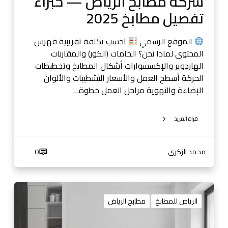
شركة مطابخ الرياض — خبراء
—
ي
تفصيل مطابخ 2025
خ
ث
ب
ر
الموقع الرسمي
احسب تكلفة تقريبية فهرس
ا
المحتوى لماذا نحن؟ الخامات (الكور) والمقارنات
ء
الهاردوير والإكسسوارات أشكال المطابخ وتخطيطات
ت
الحركة أسطح العمل والأسعار التشطيبات والألوان
ف
الإضاءة والتهوية مراحل العمل خطوة…
ص
ي
قراة المزيد
ل
م
ط
محمد الزكري
0
ا
ب
خ
ت
2
ف
الرياض للمطابخ
مطابخ الرياض
0
ص
2
ي