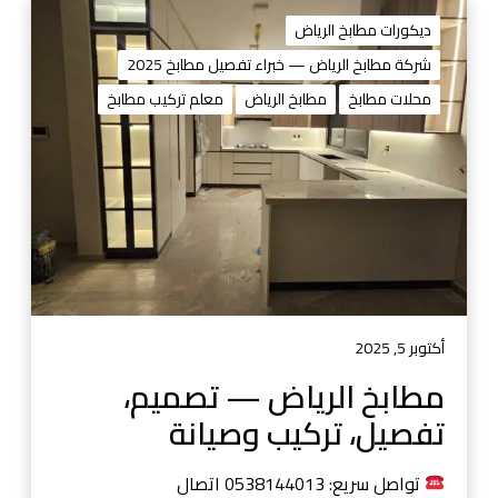
م
ط
ديكورات مطابخ الرياض
ا
شركة مطابخ الرياض — خبراء تفصيل مطابخ 2025
ب
محلات مطابخ
مطابخ الرياض
معلم تركيب مطابخ
خ
ا
ل
ر
ي
ا
ض
—
ت
ص
أكتوبر 5, 2025
م
مطابخ الرياض — تصميم،
ي
تفصيل، تركيب وصيانة
م
،
ت
تواصل سريع: 0538144013 اتصال