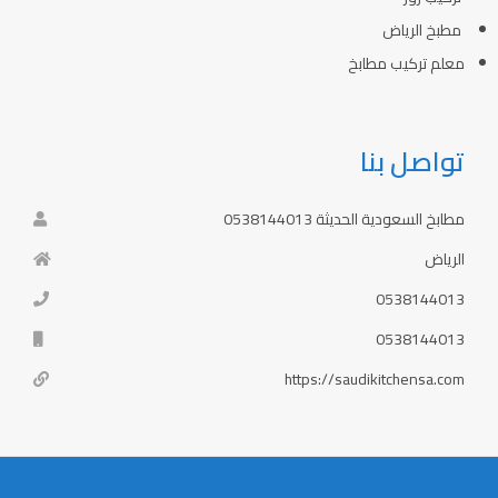
مطبخ الرياض
معلم تركيب مطابخ
تواصل بنا
مطابخ السعودية الحديثة 0538144013
الرياض
0538144013
0538144013
https://saudikitchensa.com