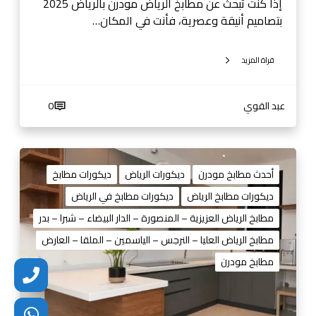
ا
إذا كنت تبحث عن مطابخ الرياض مودرن بالرياض 2025
ض
بتصاميم أنيقة وعصرية، فأنت في المكان…
2
0
قراة المزيد
2
5
0
عبد القوي
0
5
3
8
ا
1
ح
أحدث مطابخ مودرن
ديكورات الرياض
ديكورات مطابخ
4
د
ديكورات مطابخ الرياض
ديكورات مطابخ في الرياض
4
ث
مطابخ الرياض العزيزية – المنصورة – الدار البيضاء – شبرا – بدر
0
م
1
ط
مطابخ الرياض العليا – النرجس – الياسمين – الملقا – العارض
3
ا
مطابخ مودرن
ب
خ
م