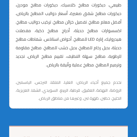
طبيعي، ديكورات مطابخ كلاسيك، ديكورات مطابخ مودرن،
ديكورات مطابخ شقق صغيرة، أسعار دواليب المطابخ بالرياض،
أفضل معلم مطابخ، تفصيل خزائن مطابخ، تركيب دواليب مطابخ،
اكسسوارات مطابخ حديثة، أدراج مطابخ ذكية، مفصلات
هيدروليك، إنارة LED للمطابخ، أحواض استانلس، شفاطات مطابخ
حديثة، بديل رخام للمطابخ، بديل خشب للمطابخ، مطابخ مقاومة
للرطوبة، مطابخ سهلة التنظيف، تقييم مطابخ الرياض، تجديد
وترميم المطابخ، مطابخ عملية وأنيقة بالرياض.
نخدم جميع أحياء الرياض: العليا، الملقا، النرجس، الياسمين،
الروضة، النهضة، العقيق، قرطبة، الربيع، السويدي، الشفا، العزيزية،
الخليج، حطين، ظهرة لبن، وغيرها من مناطق الرياض.