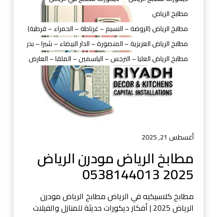
ا
مطابخ الرياض
ب
مطابخ الرياض (الروضة – النسيم – غرناطة – الحمراء – قرطبة)
خ
ا
مطابخ الرياض العزيزية – المنصورة – الدار البيضاء – شبرا – بدر
ل
مطابخ الرياض العليا – النرجس – الياسمين – الملقا – العارض
ر
ي
ا
ض
م
و
د
أغسطس 21, 2025
ر
مطابخ الرياض مودرن الرياض
ن
2025 0538144013
ا
ل
ر
مطابخ كلاسيكيه في الرياض مطابخ الرياض مودرن
ي
الرياض 2025 | أفكار ديكورات حديثة للمنازل والفيلات