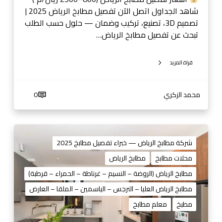
|
شاهد الجداول اتصل الآن تفصيل مطابخ الرياض 2025 |
ت
تصميم 3D، تصنيع، تركيب وضمان — حلول حسب الطلب
ص
تبحث عن تفصيل مطابخ الرياض…
م
ي
قراة المزيد
م
3
D
محمد الزكري
0
،
ت
ص
ا
ن
ف
شركة مطابخ الرياض — خبراء تفصيل مطابخ 2025
ي
ض
محلات مطابخ
مطابخ الرياض
ع
ل
،
مطابخ الرياض (الروضة – النسيم – غرناطة – الحمراء – قرطبة)
ش
ت
ر
مطابخ الرياض العليا – النرجس – الياسمين – الملقا – العارض
ر
ك
مطبخ
معلم مطابخ
ك
ا
ي