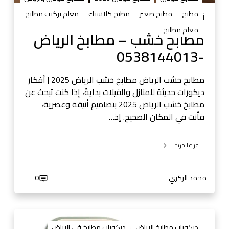
ب
مطبخ
مطبخ صغير
مطبخ كلاسيك
معلم تركيب مطابخ
خ
أغسطس 29, 2025
ا
معلم مطابخ
مطابخ خشب – مطابخ الرياض
ل
-0538144013
ر
ي
ا
مطابخ خشب الرياض مطابخ خشب الرياض 2025 | أفكار
ض
ديكورات حديثة للمنازل والفيلات بدايةً، إذا كنت تبحث عن
-
مطابخ خشب الرياض 2025 بتصاميم أنيقة وعصرية،
0
فأنت في المكان الصحيح. إذ…
5
3
قراة المزيد
8
1
4
محمد الزكري
0
4
0
1
م
3
ط
ديكورات مطابخ الرياض
ديكورات مطابخ في الرياض