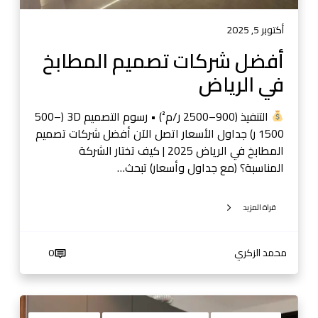
ي
م
أكتوبر 5, 2025
ا
أفضل شركات تصميم المطابخ
ل
في الرياض
م
ط
ا
التنفيذ (900–2500 ر/م²) • رسوم التصميم 3D (500–
ب
1500 ر) جداول الأسعار اتصل الآن أفضل شركات تصميم
خ
المطابخ في الرياض 2025 | كيف تختار الشركة
ف
المناسبة؟ (مع جداول وأسعار) تبحث…
ي
ا
قراة المزيد
ل
ر
ي
محمد الزكري
0
ا
ض
ت