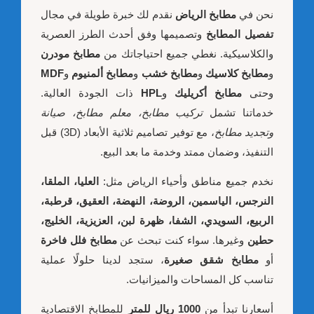
نحن في
مطابخ الرياض
نقدم لك خبرة طويلة في مجال
تفصيل المطابخ
وتصميمها وفق أحدث الطرز العصرية
والكلاسيكية. نغطي جميع احتياجاتك من
مطابخ مودرن
و
مطابخ كلاسيك
و
مطابخ خشب
و
مطابخ ألمنيوم
و
MDF
وحتى
مطابخ أكريليك
و
HPL
ذات الجودة العالية.
خدماتنا تشمل
تركيب مطابخ، معلم مطابخ، صيانة
وتجديد مطابخ
، مع توفير تصاميم ثلاثية الأبعاد (3D) قبل
التنفيذ، وضمان ممتد وخدمة ما بعد البيع.
نخدم جميع مناطق وأحياء الرياض مثل:
العليا، الملقا،
النرجس، الياسمين، الروضة، النهضة، العقيق، قرطبة،
الربيع، السويدي، الشفا، ظهرة لبن، العزيزية، الخليج،
حطين
وغيرها. سواء كنت تبحث عن
مطابخ فلل فاخرة
أو
مطابخ شقق صغيرة
، ستجد لدينا حلولًا عملية
تناسب كل المساحات والميزانيات.
أسعارنا تبدأ من
1000 ريال للمتر
للمطابخ الاقتصادية