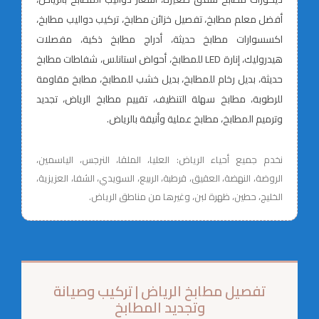
أفضل معلم مطابخ، تفصيل خزائن مطابخ، تركيب دواليب مطابخ،
اكسسوارات مطابخ حديثة، أدراج مطابخ ذكية، مفصلات
هيدروليك، إنارة LED للمطابخ، أحواض استانلس، شفاطات مطابخ
حديثة، بديل رخام للمطابخ، بديل خشب للمطابخ، مطابخ مقاومة
للرطوبة، مطابخ سهلة التنظيف، تقييم مطابخ الرياض، تجديد
وترميم المطابخ، مطابخ عملية وأنيقة بالرياض.
نخدم جميع أحياء الرياض: العليا، الملقا، النرجس، الياسمين،
الروضة، النهضة، العقيق، قرطبة، الربيع، السويدي، الشفا، العزيزية،
الخليج، حطين، ظهرة لبن، وغيرها من مناطق الرياض.
تفصيل مطابخ الرياض | تركيب وصيانة
وتجديد المطابخ