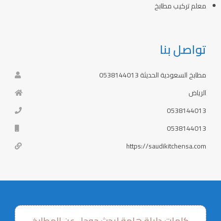
معلم تركيب مطابخ
تواصل بنا
مطابخ السعودية الحديثة 0538144013
الرياض
0538144013
0538144013
https://saudikitchensa.com
كلمات دليلة هامة لبحث جوجل عن المطابخ