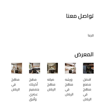
تواصل معنا
قريبا
المعرض
افضل
ورشه
صيانه
مطبخ
مطابخ
مصنع
مطابخ
مطابخ
أكريلك
في
مطابخ
في
الرياض
بتصميم
الرياض
في
الرياض
عصري
الرياض
وأنيق