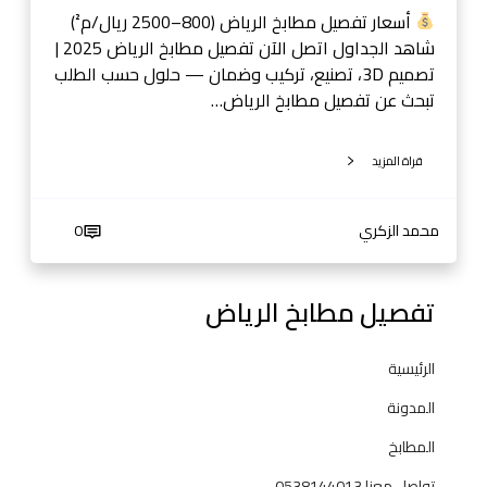
5
أسعار تفصيل مطابخ الرياض (800–2500 ريال/م²)
|
شاهد الجداول اتصل الآن تفصيل مطابخ الرياض 2025 |
ت
تصميم 3D، تصنيع، تركيب وضمان — حلول حسب الطلب
ص
تبحث عن تفصيل مطابخ الرياض…
م
ي
قراة المزيد
م
3
D
محمد الزكري
0
،
ت
ص
تفصيل مطابخ الرياض
ن
ي
الرئيسية
ع
،
المدونة
ت
المطابخ
ر
ك
تواصل معنا 0538144013