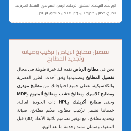
الروضة، النهضة، العقيق، قرطبة، الربيع، السويدي، الشفا، العزيزية،
الخليج، حطين، ظهرة لبن، وغيرها من مناطق الرياض.
تفصيل مطابخ الرياض | تركيب وصيانة
وتجديد المطابخ
نحن في
مطابخ الرياض
نقدم لك خبرة طويلة في مجال
تفصيل المطابخ
وتصميمها وفق أحدث الطرز العصرية
والكلاسيكية. نغطي جميع احتياجاتك من
مطابخ مودرن
و
مطابخ كلاسيك
و
مطابخ خشب
و
مطابخ ألمنيوم
و
MDF
وحتى
مطابخ أكريليك
و
HPL
ذات الجودة العالية.
خدماتنا تشمل
تركيب مطابخ، معلم مطابخ، صيانة
وتجديد مطابخ
، مع توفير تصاميم ثلاثية الأبعاد (3D) قبل
التنفيذ، وضمان ممتد وخدمة ما بعد البيع.