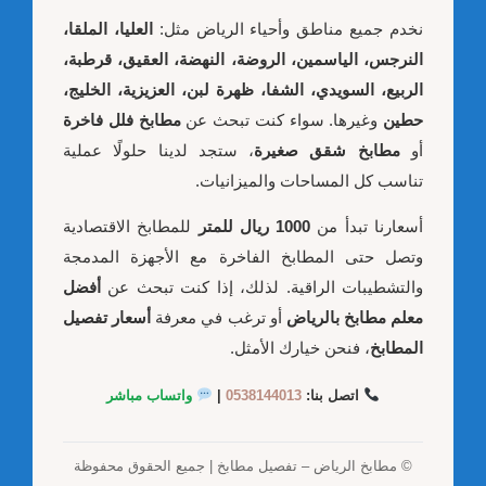
نخدم جميع مناطق وأحياء الرياض مثل:
العليا، الملقا،
النرجس، الياسمين، الروضة، النهضة، العقيق، قرطبة،
الربيع، السويدي، الشفا، ظهرة لبن، العزيزية، الخليج،
حطين
وغيرها. سواء كنت تبحث عن
مطابخ فلل فاخرة
أو
مطابخ شقق صغيرة
، ستجد لدينا حلولًا عملية
تناسب كل المساحات والميزانيات.
أسعارنا تبدأ من
1000 ريال للمتر
للمطابخ الاقتصادية
وتصل حتى المطابخ الفاخرة مع الأجهزة المدمجة
والتشطيبات الراقية. لذلك، إذا كنت تبحث عن
أفضل
معلم مطابخ بالرياض
أو ترغب في معرفة
أسعار تفصيل
المطابخ
، فنحن خيارك الأمثل.
اتصل بنا:
0538144013
|
واتساب مباشر
© مطابخ الرياض – تفصيل مطابخ | جميع الحقوق محفوظة