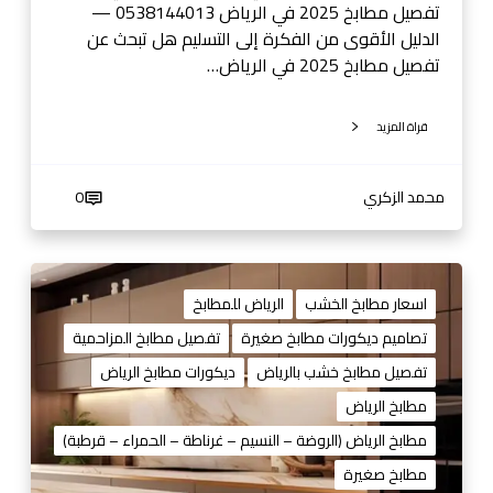
ي
تفصيل مطابخ 2025 في الرياض 0538144013 —
ا
الدليل الأقوى من الفكرة إلى التسليم هل تبحث عن
ض
تفصيل مطابخ 2025 في الرياض…
قراة المزيد
محمد الزكري
0
ت
ف
اسعار مطابخ الخشب
الرياض للمطابخ
ص
تصاميم ديكورات مطابخ صغيرة
تفصيل مطابخ المزاحمية
ي
تفصيل مطابخ خشب بالرياض
ديكورات مطابخ الرياض
ل
م
مطابخ الرياض
ط
مطابخ الرياض (الروضة – النسيم – غرناطة – الحمراء – قرطبة)
ا
مطابخ صغيرة
ب