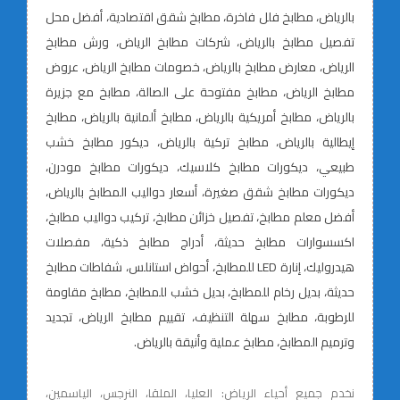
بالرياض، مطابخ فلل فاخرة، مطابخ شقق اقتصادية، أفضل محل
تفصيل مطابخ بالرياض، شركات مطابخ الرياض، ورش مطابخ
الرياض، معارض مطابخ بالرياض، خصومات مطابخ الرياض، عروض
مطابخ الرياض، مطابخ مفتوحة على الصالة، مطابخ مع جزيرة
بالرياض، مطابخ أمريكية بالرياض، مطابخ ألمانية بالرياض، مطابخ
إيطالية بالرياض، مطابخ تركية بالرياض، ديكور مطابخ خشب
طبيعي، ديكورات مطابخ كلاسيك، ديكورات مطابخ مودرن،
ديكورات مطابخ شقق صغيرة، أسعار دواليب المطابخ بالرياض،
أفضل معلم مطابخ، تفصيل خزائن مطابخ، تركيب دواليب مطابخ،
اكسسوارات مطابخ حديثة، أدراج مطابخ ذكية، مفصلات
هيدروليك، إنارة LED للمطابخ، أحواض استانلس، شفاطات مطابخ
حديثة، بديل رخام للمطابخ، بديل خشب للمطابخ، مطابخ مقاومة
للرطوبة، مطابخ سهلة التنظيف، تقييم مطابخ الرياض، تجديد
وترميم المطابخ، مطابخ عملية وأنيقة بالرياض.
نخدم جميع أحياء الرياض: العليا، الملقا، النرجس، الياسمين،