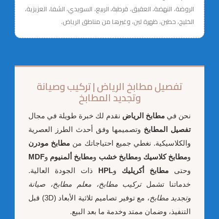
الروضة، النهضة، العقيق، قرطبة، الربيع، السويدي، الشفا، العزيزية،
الخليج، حطين، ظهرة لبن، وغيرها من مناطق الرياض.
تفصيل مطابخ الرياض | تركيب وصيانة
وتجديد المطابخ
نحن في
مطابخ الرياض
نقدم لك خبرة طويلة في مجال
تفصيل المطابخ
وتصميمها وفق أحدث الطرز العصرية
والكلاسيكية. نغطي جميع احتياجاتك من
مطابخ مودرن
و
مطابخ كلاسيك
و
مطابخ خشب
و
مطابخ ألمنيوم
و
MDF
وحتى
مطابخ أكريليك
و
HPL
ذات الجودة العالية.
خدماتنا تشمل
تركيب مطابخ، معلم مطابخ، صيانة
وتجديد مطابخ
، مع توفير تصاميم ثلاثية الأبعاد (3D) قبل
التنفيذ، وضمان ممتد وخدمة ما بعد البيع.