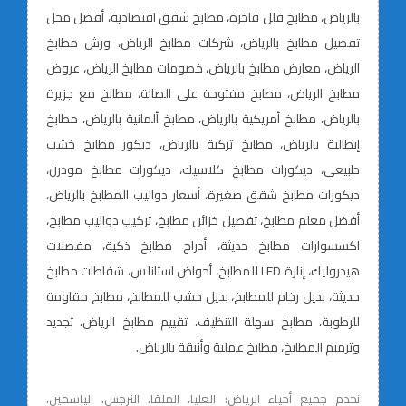
بالرياض، مطابخ فلل فاخرة، مطابخ شقق اقتصادية، أفضل محل
تفصيل مطابخ بالرياض، شركات مطابخ الرياض، ورش مطابخ
الرياض، معارض مطابخ بالرياض، خصومات مطابخ الرياض، عروض
مطابخ الرياض، مطابخ مفتوحة على الصالة، مطابخ مع جزيرة
بالرياض، مطابخ أمريكية بالرياض، مطابخ ألمانية بالرياض، مطابخ
إيطالية بالرياض، مطابخ تركية بالرياض، ديكور مطابخ خشب
طبيعي، ديكورات مطابخ كلاسيك، ديكورات مطابخ مودرن،
ديكورات مطابخ شقق صغيرة، أسعار دواليب المطابخ بالرياض،
أفضل معلم مطابخ، تفصيل خزائن مطابخ، تركيب دواليب مطابخ،
اكسسوارات مطابخ حديثة، أدراج مطابخ ذكية، مفصلات
هيدروليك، إنارة LED للمطابخ، أحواض استانلس، شفاطات مطابخ
حديثة، بديل رخام للمطابخ، بديل خشب للمطابخ، مطابخ مقاومة
للرطوبة، مطابخ سهلة التنظيف، تقييم مطابخ الرياض، تجديد
وترميم المطابخ، مطابخ عملية وأنيقة بالرياض.
نخدم جميع أحياء الرياض: العليا، الملقا، النرجس، الياسمين،