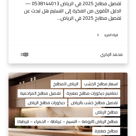
ي
تفصيل مطابخ 2025 في الرياض 0538144013 —
ا
الدليل الأقوى من الفكرة إلى التسليم هل تبحث عن
ض
تفصيل مطابخ 2025 في الرياض…
قراة المزيد
محمد الزكري
0
ت
ف
اسعار مطابخ الخشب
الرياض للمطابخ
ص
تصاميم ديكورات مطابخ صغيرة
تفصيل مطابخ المزاحمية
ي
تفصيل مطابخ خشب بالرياض
ديكورات مطابخ الرياض
ل
م
مطابخ الرياض
ط
مطابخ الرياض (الروضة – النسيم – غرناطة – الحمراء – قرطبة)
ا
مطابخ صغيرة
ب