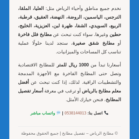
نخدم جميع مناطق وأحياء الرياض مثل:
العليا، الملقا،
النرجس، الياسمين، الروضة، النهضة، العقيق، قرطبة،
الربيع، السويدي، الشفا، ظهرة لبن، العزيزية، الخليج،
حطين
وغيرها. سواء كنت تبحث عن
مطابخ فلل فاخرة
أو
مطابخ شقق صغيرة
، ستجد لدينا حلولًا عملية
تناسب كل المساحات والميزانيات.
أسعارنا تبدأ من
1000 ريال للمتر
للمطابخ الاقتصادية
وتصل حتى المطابخ الفاخرة مع الأجهزة المدمجة
والتشطيبات الراقية. لذلك، إذا كنت تبحث عن
أفضل
معلم مطابخ بالرياض
أو ترغب في معرفة
أسعار تفصيل
المطابخ
، فنحن خيارك الأمثل.
اتصل بنا:
0538144013
|
واتساب مباشر
© مطابخ الرياض – تفصيل مطابخ | جميع الحقوق محفوظة