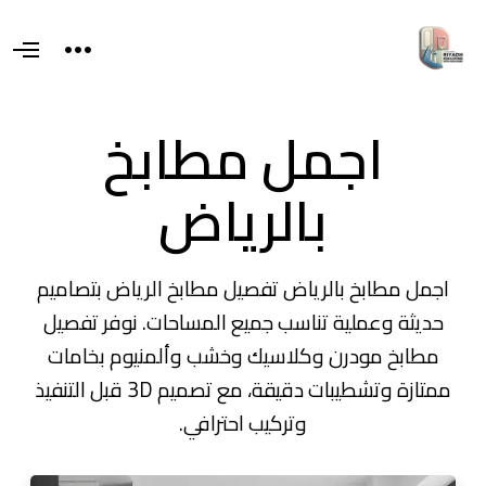
T
O
o
p
g
e
g
n
l
M
اجمل مطابخ
e
e
s
n
i
u
d
بالرياض
e
a
r
e
a
اجمل مطابخ بالرياض تفصيل مطابخ الرياض بتصاميم
حديثة وعملية تناسب جميع المساحات. نوفر تفصيل
مطابخ مودرن وكلاسيك وخشب وألمنيوم بخامات
ممتازة وتشطيبات دقيقة، مع تصميم 3D قبل التنفيذ
وتركيب احترافي.