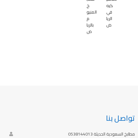
كيه
خ
في
المنيو
الريا
م
ض
بالريا
ض
تواصل بنا
مطابخ السعودية الحديثة 0538144013