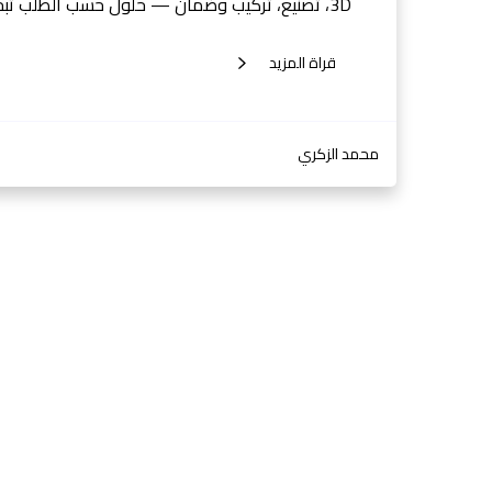
3D، تصنيع، تركيب وضمان — حلول حسب الطلب تبحث عن تفصيل مطابخ الرياض…
قراة المزيد
محمد الزكري