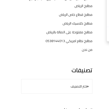
ت
مطابخ الرياض
ر
مطابخ قطاع خاص الرياض
ك
ي
مطابخ كلاسيك الرياض
ب
مطابخ مفتوحة على الصالة بالرياض
و
ض
مطابخ نظام امريكي 0538144013
م
من نحن
ا
ن
—
ح
تصنيفات
ل
و
ل
ح
س
ب