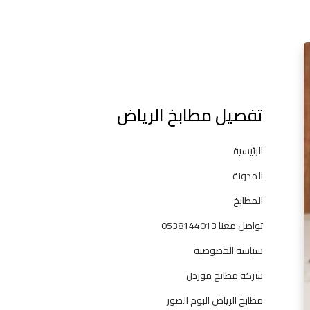
l
ت
ف
ص
ي
تفصيل مطابخ الرياض
ل
م
ط
الرئيسية
ا
المدونة
ب
خ
المطابخ
ا
تواصل معنا 0538144013
ل
ر
سياسة الخصوصية
ي
شركة مطابخ موردن
ا
ض
مطابخ الرياض البوم الصور